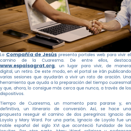
Compañía de Jesús
La
presenta portales web para vivir e
camino de la Cuaresma. De entre ellos, destaca
www.espaisagrat.org
, un lugar para vivir, de manera
digital, un retiro. De este modo, en el portal se irán publicando
varias sesiones que ayudarán a vivir un rato de oración. Una
herramienta que ayuda a la preparación del tiempo cuaresmal
y que, ahora, lo consigue más cerca que nunca, a través de los
dispositivos.
Tiempo de Cuaresma, un momento para pararse y, en
definitiva, un itinerario de conversión. Así, se hace una
propuesta reseguir el camino de dos peregrinos: Ignacio de
Loyola y Mary Ward. Por una parte, Ignacio de Loyola fue un
noble español del siglo XVI que aconteció fundador de los
jesuitas. Por otra parte, Mary Ward, religiosa y pedagoga