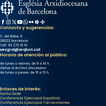
Facebook
Instagram
X / Twitter
YouTube
WhatsApp
Flickr
Radio Estel
Catalunya Cristiana
Contacto y sugerencias:
C. del Bisbe, 5
08002 Barcelona
Telf. 93 270 10 10
secgral@arqbcn.cat
Horario de atención al público:
de lunes a viernes, de 9 a 14 h.
Visitas al Archivo Diocesano:
de lunes a jueves, de 10 a 13 h.
Enlaces de interés:
Santa Sede
Conferencia Episcopal Española
Conferencia Episcopal Tarraconense