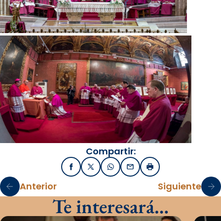
Compartir:
Facebook
X / Twitter
WhatsApp
Email
Imprimir
Anterior
Siguiente
Te interesará…