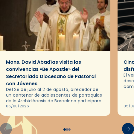
Mons. David Abadías visita las
Cinc
convivencias «Be Apostle» del
disf
El v
Secretariado Diocesano de Pastoral
desc
con Jóvenes
comp
Del 28 de julio al 2 de agosto, alrededor de
ocas
un centenar de adolescentes de parroquias
histo
de la Archidiócesis de Barcelona participaron
sobr
en las convivencias Be Apostle, organizadas
06/08/2026
05/0
por el Secretariado Diocesano…