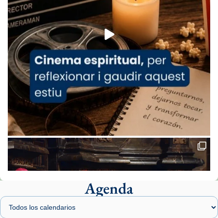
Foto
View on Facebook
·
Share
Arquebisbat de Barcelona
1 week ago
«Avui les santes Juliana i Semproniana ens
ajuden a alçar la mirada»
Mons. Sergi Gordo, bisbe de Tortosa, ha
presidit aquest 27 de juliol la missa de Les
Santes de Mataró.
🔗
tinyurl.com/cvu5jmbk
📸 J. Merino
Agenda
Foto
View on Facebook
·
Share