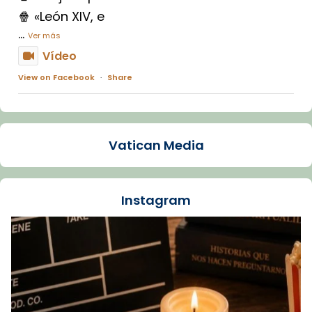
🍿 «León XIV, e
...
Ver más
Vídeo
View on Facebook
·
Share
Arquebisbat de Barcelona
1 week ago
Vatican Media
La Carmina va patir depressió. Fa gairebé
dos mesos, a l'Estadi Lluís Companys, la
jove va fer arribar el seu testimoni al papa
Instagram
Lleó XIV.
Recupera l'entrevista comp
Vatican
tican News 👇
News
www.vaticannews.va/es/iglesia/news/2026-
07/carmina-historia-depresion-papa-viaje-
espana-testimoni...