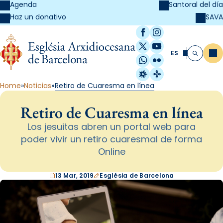
Agenda
Santoral del día
SAVA
Haz un donativo
Facebook
Instagram
X / Twitter
YouTube
ES
Me
Buscar
WhatsApp
Flickr
Radio Estel
Catalunya Cristi
Home
Noticias
Retiro de Cuaresma en línea
Retiro de Cuaresma en línea
Los jesuitas abren un portal web para
poder vivir un retiro cuaresmal de forma
Online
13 Mar, 2019
Església de Barcelona