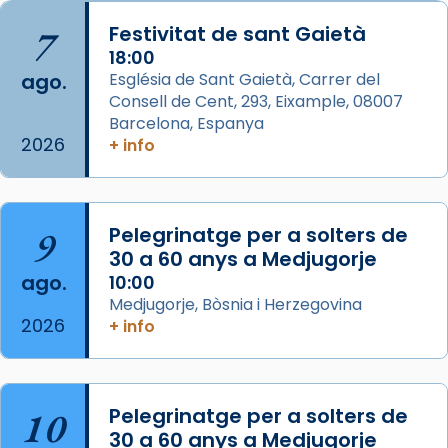
Arquebisbat de Barcelona
is at Catedral
7
Festivitat de sant Gaietà
de Barcelona.
2 weeks ago
18:00
ago.
Església de Sant Gaietà, Carrer del
Aquest dilluns, 27 de juliol, ha tingut lloc la
Consell de Cent, 293, Eixample, 08007
missa d’acció de gràcies en agraïment al
Barcelona, Espanya
comitè organitzador de la visita apostòlica
2026
+ info
del Sant Pare Lleó XIV a Barcelona, i als
col·laboradors, a la Catedral de Barcelona.
L’arquebisbe de Barcelona, el cardenal Joan
9
Pelegrinatge per a solters de
Josep Omella, ha presidit la missa i l’ha
30 a 60 anys a Medjugorje
concelebrat el bisbe auxiliar de Barcelona,
ago.
10:00
Mons. David Abadías.
Medjugorje, Bòsnia i Herzegovina
2026
+ info
📸 Dr. G. Simón
Foto
View on Facebook
·
Share
10
Pelegrinatge per a solters de
30 a 60 anys a Medjugorje