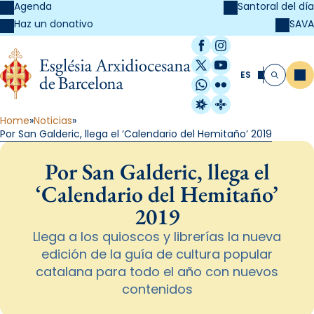
Agenda
Santoral del día
SAVA
Haz un donativo
Facebook
Instagram
X / Twitter
YouTube
ES
Me
Buscar
WhatsApp
Flickr
Radio Estel
Catalunya Cristi
Home
Noticias
Por San Galderic, llega el ‘Calendario del Hemitaño’ 2019
Por San Galderic, llega el
‘Calendario del Hemitaño’
2019
Llega a los quioscos y librerías la nueva
edición de la guía de cultura popular
catalana para todo el año con nuevos
contenidos