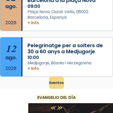
Barcelona a la plaça Nova
ago.
09:00
View on Facebook
·
Share
Plaça Nova, Ciutat Vella, 08002
Barcelona, Espanya
2026
+ info
12
Pelegrinatge per a solters de
30 a 60 anys a Medjugorje
ago.
10:00
Medjugorje, Bòsnia i Herzegovina
2026
+ info
Eventos
EVANGELIO DEL DÍA