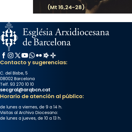
(Mt 16,24-28)
Facebook
Instagram
X / Twitter
YouTube
WhatsApp
Flickr
Radio Estel
Catalunya Cristiana
Contacto y sugerencias:
C. del Bisbe, 5
08002 Barcelona
Telf. 93 270 10 10
secgral@arqbcn.cat
Horario de atención al público:
de lunes a viernes, de 9 a 14 h.
Visitas al Archivo Diocesano:
de lunes a jueves, de 10 a 13 h.