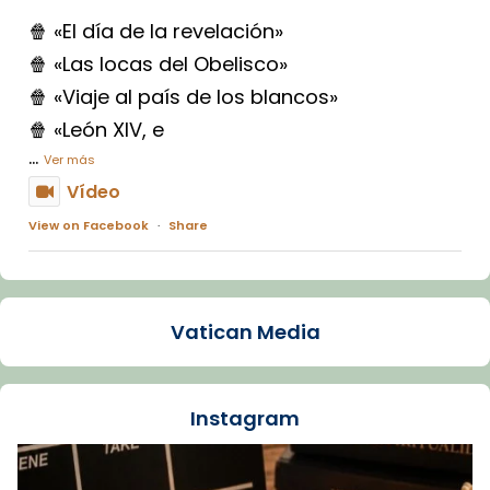
🍿 «El día de la revelación»
🍿 «Las locas del Obelisco»
🍿 «Viaje al país de los blancos»
🍿 «León XIV, e
...
Ver más
Vídeo
View on Facebook
·
Share
Arquebisbat de Barcelona
1 week ago
Vatican Media
La Carmina va patir depressió. Fa gairebé
dos mesos, a l'Estadi Lluís Companys, la
jove va fer arribar el seu testimoni al papa
Instagram
Lleó XIV.
Recupera l'entrevista comp
Vatican