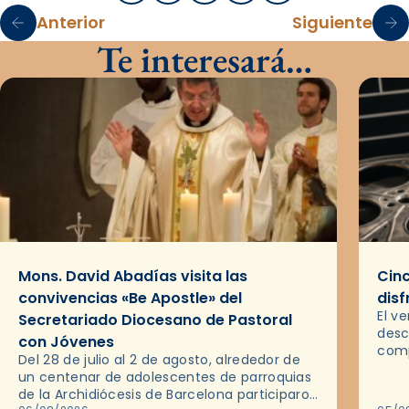
Anterior
Siguiente
Te interesará…
Mons. David Abadías visita las
Cinc
convivencias «Be Apostle» del
disf
El v
Secretariado Diocesano de Pastoral
desc
con Jóvenes
comp
Del 28 de julio al 2 de agosto, alrededor de
ocas
un centenar de adolescentes de parroquias
histo
de la Archidiócesis de Barcelona participaron
sobr