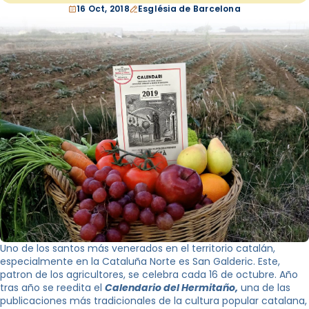
16 Oct, 2018
Església de Barcelona
Uno de los santos más venerados en el territorio catalán,
especialmente en la Cataluña Norte es San Galderic. Este,
patron de los agricultores, se celebra cada 16 de octubre. Año
tras año se reedita el
Calendario del Hermitaño,
una de las
publicaciones más tradicionales de la cultura popular catalana,