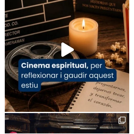
tican News 👇
News
www.vaticannews.va/es/iglesia/news/2026-
07/carmina-historia-depresion-papa-viaje-
espana-testimoni...
Foto
View on Facebook
·
Share
Arquebisbat de Barcelona
1 week ago
«Avui les santes Juliana i Semproniana ens
ajuden a alçar la mirada»
Mons. Sergi Gordo, bisbe de Tortosa, ha
presidit aquest 27 de juliol la missa de Les
Santes de Mataró.
🔗
tinyurl.com/cvu5jmbk
📸 J. Merino