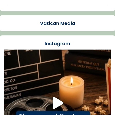
Arquebisbat de Barcelona
1 week ago
Vatican Media
La Carmina va patir depressió. Fa gairebé
dos mesos, a l'Estadi Lluís Companys, la
jove va fer arribar el seu testimoni al papa
Instagram
Lleó XIV.
Recupera l'entrevista comp
Vatican
tican News 👇
News
www.vaticannews.va/es/iglesia/news/2026-
07/carmina-historia-depresion-papa-viaje-
espana-testimoni...
Foto
View on Facebook
·
Share
Arquebisbat de Barcelona