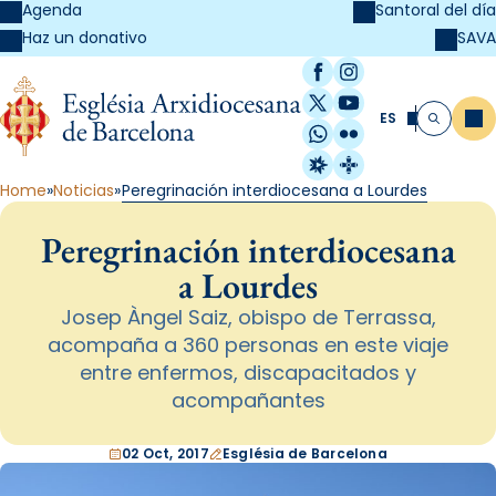
Agenda
Santoral del día
SAVA
Haz un donativo
Facebook
Instagram
X / Twitter
YouTube
ES
Me
Buscar
WhatsApp
Flickr
Radio Estel
Catalunya Cristi
Home
Noticias
Peregrinación interdiocesana a Lourdes
Peregrinación interdiocesana
a Lourdes
Josep Àngel Saiz, obispo de Terrassa,
acompaña a 360 personas en este viaje
entre enfermos, discapacitados y
acompañantes
02 Oct, 2017
Església de Barcelona