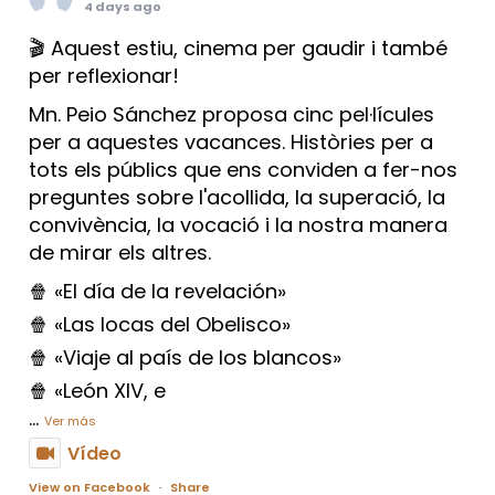
4 days ago
🎬 Aquest estiu, cinema per gaudir i també
per reflexionar!
Mn. Peio Sánchez proposa cinc pel·lícules
per a aquestes vacances. Històries per a
tots els públics que ens conviden a fer-nos
preguntes sobre l'acollida, la superació, la
convivència, la vocació i la nostra manera
de mirar els altres.
🍿 «El día de la revelación»
🍿 «Las locas del Obelisco»
🍿 «Viaje al país de los blancos»
🍿 «León XIV, e
...
Ver más
Vídeo
View on Facebook
·
Share