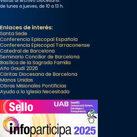
Acompanyant la història de sant Cugat, a
Visitas al Archivo Diocesano:
de lunes a jueves, de 10 a 13 h.
partir de l’Edat Mitjana sorgeix la tradició
que les santes Juliana (“relatiu a Júlia”) i
Semproniana (“relatiu a Semprònia =
Enlaces de interés:
eterna”) són deixebles seves. I l’any 1667, el
Santa Sede
frare Joan Gaspar Roig, afirma en una obra
Conferencia Episcopal Española
Conferencia Episcopal Tarraconense
que les santes són filles de l’antiga Iluro.
Catedral de Barcelona
Mataró en reivindicarà les relíq
Seminario Conciliar de Barcelona
...
Basílica de la Sagrada Familia
Ver más
Año Gaudí 2026
Foto
Cáritas Diocesana de Barcelona
Manos Unidas
View on Facebook
·
Share
Obras Misionales Pontificias
Ayuda a la Iglesia Necesitada