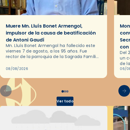
Muere Mn. Lluís Bonet Armengol,
Mons
impulsor de la causa de beatificación
conv
de Antoni Gaudí
Sec
Mn. Lluís Bonet Armengol ha fallecido este
con
viernes 7 de agosto, a los 95 años. Fue
Del 
rector de la parroquia de la Sagrada Família
un c
de Barcelona durante 25 años, entre 1993 y…
de l
08/08/2026
en l
06/0
por 
Ver todo