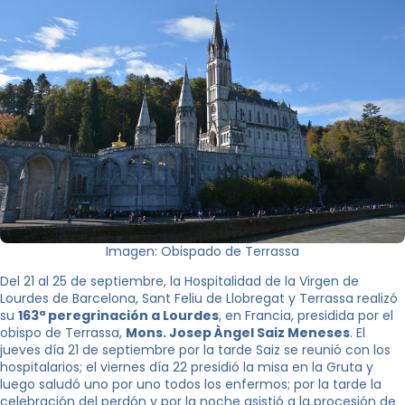
Imagen: Obispado de Terrassa
Del 21 al 25 de septiembre, la Hospitalidad de la Virgen de
Lourdes de Barcelona, ​​Sant Feliu de Llobregat y Terrassa realizó
su
163ª peregrinación a Lourdes
, en Francia, presidida por el
obispo de Terrassa,
Mons. Josep Àngel Saiz Meneses
. El
jueves día 21 de septiembre por la tarde Saiz se reunió con los
hospitalarios; el viernes día 22 presidió la misa en la Gruta y
luego saludó uno por uno todos los enfermos; por la tarde la
celebración del perdón y por la noche asistió a la procesión de