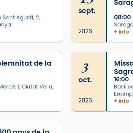
Sara
sept.
08:00
 Sant Agustí, 2,
panya
Sarago
2026
+ info
lemnitat de la
3
Missa
Sagr
oct.
16:00
ercè, 1, Ciutat Vella,
Basílic
Eixamp
2026
+ info
800 anys de la