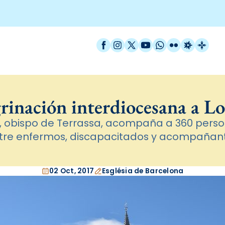
Facebook
Instagram
X / Twitter
YouTube
WhatsApp
Flickr
Radio Est
Catal
rinación interdiocesana a L
, obispo de Terrassa, acompaña a 360 perso
tre enfermos, discapacitados y acompañan
02 Oct, 2017
Església de Barcelona