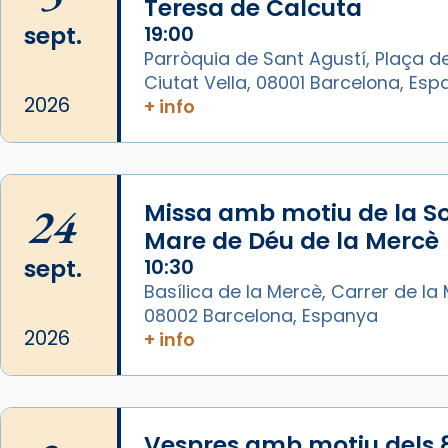
Teresa de Calcuta
Foto
sept.
19:00
Parròquia de Sant Agustí, Plaça de
View on Facebook
·
Share
Ciutat Vella, 08001 Barcelona, Es
2026
+ info
Arquebisbat de Barcelona
is at
Catedral de Barcelona.
1 week ago
Aquest dilluns, 27 de juliol, ha
24
Missa amb motiu de la So
tingut lloc la missa d’acció de
Mare de Déu de la Mercè
gràcies en agraïment al comitè
sept.
10:30
organitzador de la visita
Basílica de la Mercè, Carrer de la M
apostòlica del Sant Pare Lleó XIV
08002 Barcelona, Espanya
a Barcelona, i als col·laboradors,
2026
+ info
a la Catedral de Barcelona.
L’arquebisbe de Barcelona, el
cardenal Joan Josep Omella, ha
presidit la missa i l’ha
Vespres amb motiu dels 