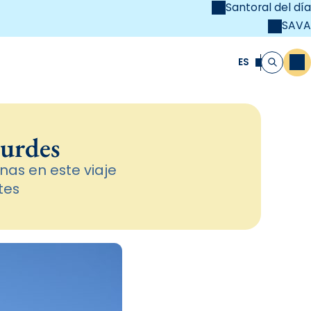
Santoral del día
SAVA
el
unya Cristiana
ES
M
Buscar
ourdes
nas en este viaje
tes