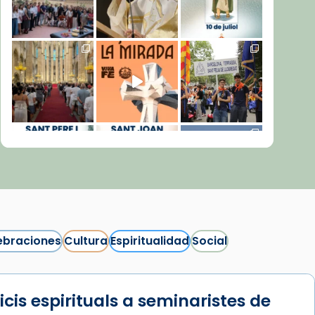
ebraciones
Cultura
Espiritualidad
Social
icis espirituals a seminaristes de
Síguenos en Instagram
Cargar más...