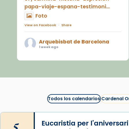
papa-viaje-espana-testimoni...
Foto
View on Facebook
·
Share
Arquebisbat de Barcelona
1 week ago
«Avui les santes Juliana i
Semproniana ens ajuden a alçar
la mirada»
Mons. Sergi Gordo, bisbe de
Tortosa, ha presidit aquest 27 de
juliol la missa de Les Santes de
Todos los calendarios
Cardenal O
Mataró.
🔗
tinyurl.com/cvu5jmbk
5
Eucaristia per l'aniversar
📸 J. Merino