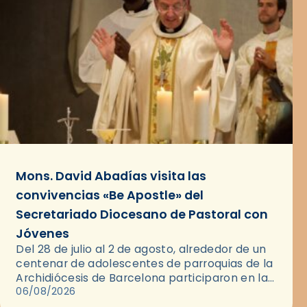
Mons. David Abadías visita las
convivencias «Be Apostle» del
Secretariado Diocesano de Pastoral con
Jóvenes
Del 28 de julio al 2 de agosto, alrededor de un
centenar de adolescentes de parroquias de la
Archidiócesis de Barcelona participaron en las
convivencias Be Apostle, organizadas por el
06/08/2026
Secretariado Diocesano…