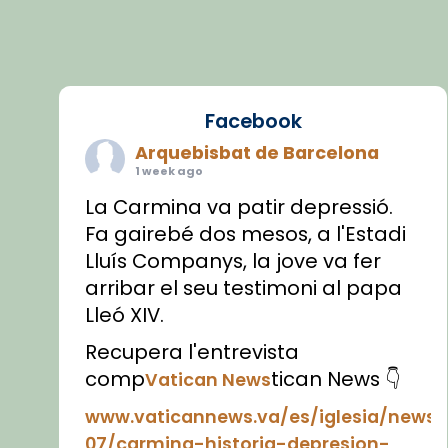
Facebook
Arquebisbat de Barcelona
1 week ago
La Carmina va patir depressió.
Fa gairebé dos mesos, a l'Estadi
Lluís Companys, la jove va fer
arribar el seu testimoni al papa
Lleó XIV.
Recupera l'entrevista
comp
tican News 👇
Vatican News
www.vaticannews.va/es/iglesia/news
07/carmina-historia-depresion-