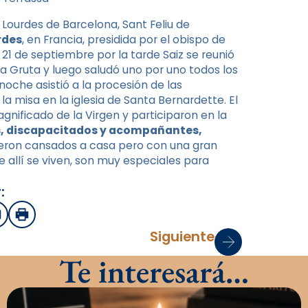
Lourdes de Barcelona, ​​Sant Feliu de
rdes
, en Francia, presidida por el obispo de
ía 21 de septiembre por la tarde Saiz se reunió
n la Gruta y luego saludó uno por uno todos los
noche asistió a la procesión de las
a misa en la iglesia de Santa Bernardette. El
gnificado de la Virgen y participaron en la
os, discapacitados y acompañantes,
ieron cansados ​​a casa pero con una gran
ue allí se viven, son muy especiales para
:
sApp
mail
Imprimir
Siguiente
Te interesará…