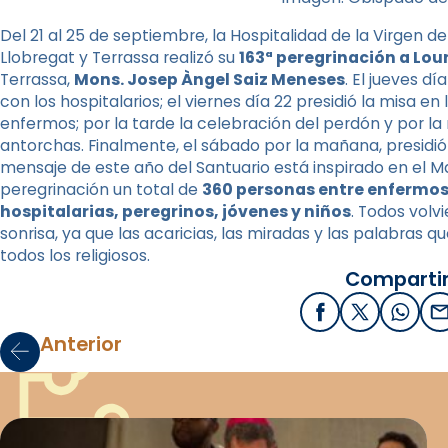
Del 21 al 25 de septiembre, la Hospitalidad de la Virgen de 
Llobregat y Terrassa realizó su
163ª peregrinación a Lou
Terrassa,
Mons. Josep Àngel Saiz Meneses
. El jueves d
con los hospitalarios; el viernes día 22 presidió la misa e
enfermos; por la tarde la celebración del perdón y por la 
antorchas. Finalmente, el sábado por la mañana, presidió l
mensaje de este año del Santuario está inspirado en el Ma
peregrinación un total de
360 ​​personas entre enferm
hospitalarias, peregrinos, jóvenes y niños
. Todos volv
sonrisa, ya que las acaricias, las miradas y las palabras q
todos los religiosos.
Compartir
Facebook
X / Twitter
What
E
Anterior