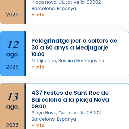
Semproniana (“relatiu a Semprònia =
Plaça Nova, Ciutat Vella, 08002
eterna”) són deixebles seves. I l’any 1667, el
Barcelona, Espanya
2026
frare Joan Gaspar Roig, afirma en una obra
+ info
que les santes són filles de l’antiga Iluro.
Mataró en reivindicarà les relíq
...
Ver más
12
Pelegrinatge per a solters de
Foto
30 a 60 anys a Medjugorje
ago.
10:00
View on Facebook
·
Share
Medjugorje, Bòsnia i Herzegovina
2026
+ info
13
437 Festes de Sant Roc de
Barcelona a la plaça Nova
ago.
09:00
Plaça Nova, Ciutat Vella, 08002
Barcelona, Espanya
2026
+ info