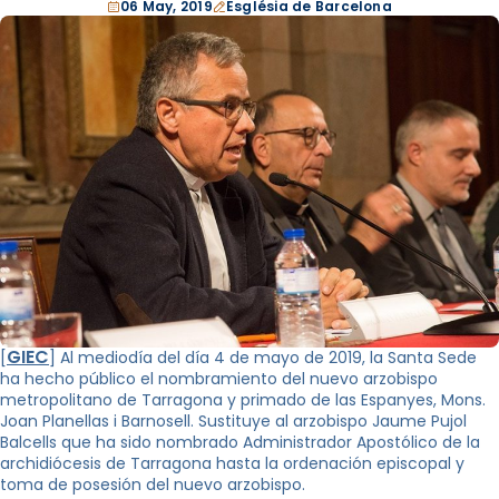
06 May, 2019
Església de Barcelona
GIEC
[
]
Al mediodía del día 4 de mayo de 2019, la Santa Sede
ha hecho público el nombramiento del nuevo arzobispo
metropolitano de Tarragona y primado de las Espanyes, Mons.
Joan Planellas i Barnosell. Sustituye al arzobispo Jaume Pujol
Balcells que ha sido nombrado Administrador Apostólico de la
archidiócesis de Tarragona hasta la ordenación episcopal y
toma de posesión del nuevo arzobispo.