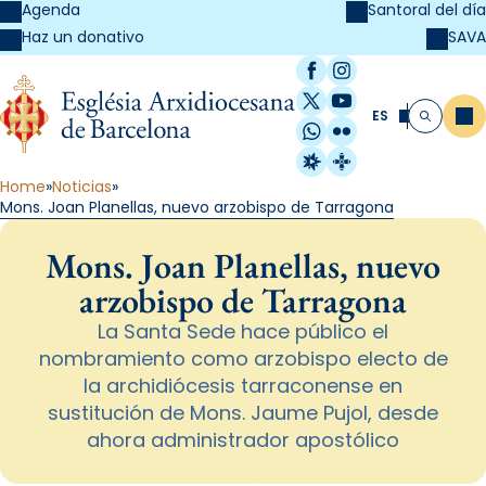
Agenda
Santoral del día
SAVA
Haz un donativo
Facebook
Instagram
X / Twitter
YouTube
ES
Me
Buscar
WhatsApp
Flickr
Radio Estel
Catalunya Cristi
Home
Noticias
Mons. Joan Planellas, nuevo arzobispo de Tarragona
Mons. Joan Planellas, nuevo
arzobispo de Tarragona
La Santa Sede hace público el
nombramiento como arzobispo electo de
la archidiócesis tarraconense en
sustitución de Mons. Jaume Pujol, desde
ahora administrador apostólico