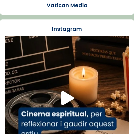
Vatican Media
La Carmina va patir depressió. Fa gairebé
dos mesos, a l'Estadi Lluís Companys, la
jove va fer arribar el seu testimoni al papa
Instagram
Lleó XIV.
Recupera l'entrevista comp
Vatican
tican News 👇
News
www.vaticannews.va/es/iglesia/news/2026-
07/carmina-historia-depresion-papa-viaje-
espana-testimoni...
Foto
View on Facebook
·
Share
Arquebisbat de Barcelona
2 weeks ago
«Avui les santes Juliana i Semproniana ens