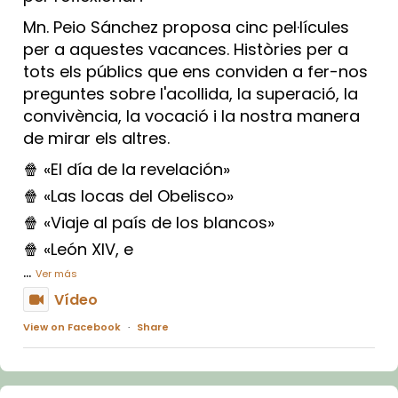
Mn. Peio Sánchez proposa cinc pel·lícules
per a aquestes vacances. Històries per a
tots els públics que ens conviden a fer-nos
preguntes sobre l'acollida, la superació, la
convivència, la vocació i la nostra manera
de mirar els altres.
🍿 «El día de la revelación»
🍿 «Las locas del Obelisco»
🍿 «Viaje al país de los blancos»
🍿 «León XIV, e
...
Ver más
Vídeo
View on Facebook
·
Share
Arquebisbat de Barcelona
1 week ago