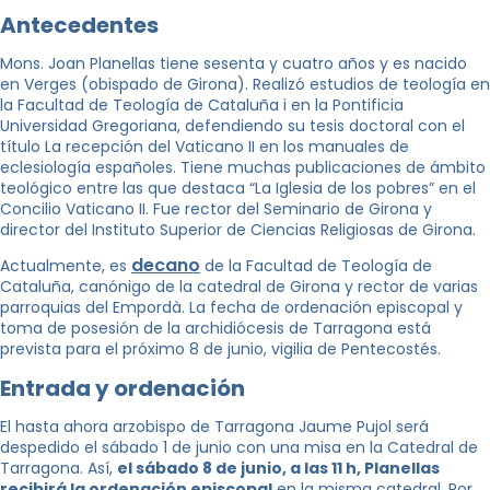
Antecedentes
Mons. Joan Planellas tiene sesenta y cuatro años y es nacido
en Verges (obispado de Girona). Realizó estudios de teología en
la Facultad de Teología de Cataluña i en la Pontificia
Universidad Gregoriana, defendiendo su tesis doctoral con el
título La recepción del Vaticano II en los manuales de
eclesiología españoles. Tiene muchas publicaciones de ámbito
teológico entre las que destaca “La Iglesia de los pobres” en el
Concilio Vaticano II. Fue rector del Seminario de Girona y
director del Instituto Superior de Ciencias Religiosas de Girona.
decano
Actualmente, es
de la Facultad de Teología de
Cataluña, canónigo de la catedral de Girona y rector de varias
parroquias del Empordà. La fecha de ordenación episcopal y
toma de posesión de la archidiócesis de Tarragona está
prevista para el próximo 8 de junio, vigilia de Pentecostés.
Entrada y ordenación
El hasta ahora arzobispo de Tarragona Jaume Pujol será
despedido el sábado 1 de junio con una misa en la Catedral de
Tarragona. Así,
el sábado 8 de junio, a las 11 h, Planellas
recibirá la ordenación episcopal
en la misma catedral. Por