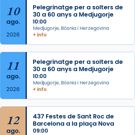
10
Pelegrinatge per a solters de
L’arquebisbe de Barcelona, el cardenal Joan
30 a 60 anys a Medjugorje
Josep Omella, ha presidit la missa i l’ha
ago.
10:00
concelebrat el bisbe auxiliar de Barcelona,
Medjugorje, Bòsnia i Herzegovina
Mons. David Abadías.
2026
+ info
📸 Dr. G. Simón
Foto
11
Pelegrinatge per a solters de
View on Facebook
·
Share
30 a 60 anys a Medjugorje
ago.
10:00
Arquebisbat de Barcelona
Medjugorje, Bòsnia i Herzegovina
2 weeks ago
2026
+ info
Memòria de les santes Juliana i
Semproniana, verges i màrtirs.
Acompanyant la història de sant Cugat, a
12
437 Festes de Sant Roc de
partir de l’Edat Mitjana sorgeix la tradició
Barcelona a la plaça Nova
que les santes Juliana (“relatiu a Júlia”) i
ago.
09:00