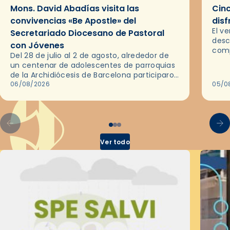
Mons. David Abadías visita las
Cinc
convivencias «Be Apostle» del
disf
El v
Secretariado Diocesano de Pastoral
desc
con Jóvenes
comp
Del 28 de julio al 2 de agosto, alrededor de
ocas
un centenar de adolescentes de parroquias
histo
de la Archidiócesis de Barcelona participaron
sobr
en las convivencias Be Apostle, organizadas
06/08/2026
05/0
por el Secretariado Diocesano…
Ver todo