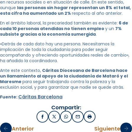
en recursos sociales o en situación de calle. En este sentido,
aunque
las personas sin hogar representan un 8%
el
total,
esta
cifra
ha
aumentado
un
2%
respecto al año anterior.
En el ámbito laboral, la precariedad también es evidente:
6 de
cada 10 personas atendidas no tienen
empleo
y un
7%
subsiste gracias a la economía sumergida
.
«Detrás de cada dato hay una persona. Necesitamos la
implicación de toda la ciudadanía para poder seguir
acompañando y ofreciendo oportunidades reales de cambio»,
ha añadido la coordinadora.
Ante este contexto,
Cáritas Diocesana de Barcelona hace
un llamamiento al apoyo de la ciudadanía de Mataró y el
Maresme
para seguir trabajando contra la pobreza y la
exclusión social, y para garantizar que nadie se quede atrás.
Cáritas Barcelona
Fuente:
Compartir:
Facebook
X / Twitter
WhatsApp
Email
Imprimir
Anterior
Siguiente