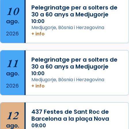
View on Facebook
·
Share
10
Pelegrinatge per a solters de
30 a 60 anys a Medjugorje
Arquebisbat de Barcelona
ago.
10:00
2 weeks ago
Medjugorje, Bòsnia i Herzegovina
2026
Memòria de les santes Juliana i
+ info
Semproniana, verges i màrtirs.
Acompanyant la història de sant Cugat, a
partir de l’Edat Mitjana sorgeix la tradició
11
Pelegrinatge per a solters de
que les santes Juliana (“relatiu a Júlia”) i
30 a 60 anys a Medjugorje
Semproniana (“relatiu a Semprònia =
ago.
10:00
eterna”) són deixebles seves. I l’any 1667, el
Medjugorje, Bòsnia i Herzegovina
2026
+ info
frare Joan Gaspar Roig, afirma en una obra
que les santes són filles de l’antiga Iluro.
Mataró en reivindicarà les relíq
...
Ver más
12
437 Festes de Sant Roc de
Foto
Barcelona a la plaça Nova
ago.
09:00
View on Facebook
·
Share