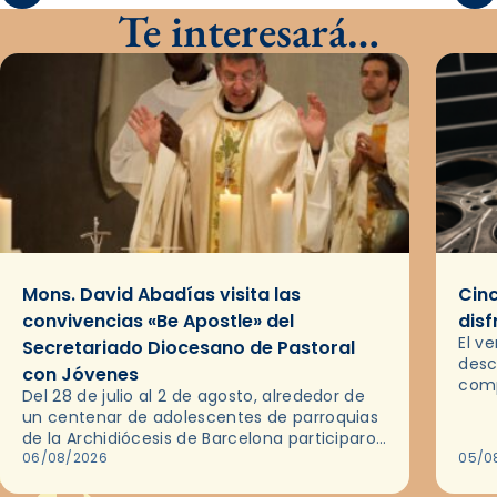
Te interesará…
Mons. David Abadías visita las
Cinc
convivencias «Be Apostle» del
disf
El v
Secretariado Diocesano de Pastoral
desc
con Jóvenes
comp
Del 28 de julio al 2 de agosto, alrededor de
ocas
un centenar de adolescentes de parroquias
histo
de la Archidiócesis de Barcelona participaron
sobr
en las convivencias Be Apostle, organizadas
06/08/2026
05/0
por el Secretariado Diocesano…