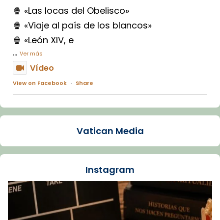
🍿 «Las locas del Obelisco»
🍿 «Viaje al país de los blancos»
🍿 «León XIV, e
...
Ver más
Vídeo
View on Facebook
·
Share
Arquebisbat de Barcelona
1 week ago
Vatican Media
La Carmina va patir depressió. Fa gairebé
dos mesos, a l'Estadi Lluís Companys, la
jove va fer arribar el seu testimoni al papa
Instagram
Lleó XIV.
Recupera l'entrevista comp
Vatican
tican News 👇
News