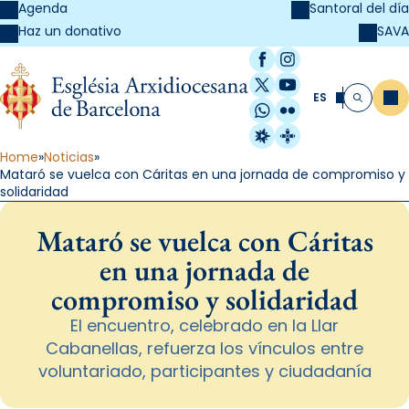
Agenda
Santoral del día
SAVA
Haz un donativo
Facebook
Instagram
X / Twitter
YouTube
ES
Me
Buscar
WhatsApp
Flickr
Radio Estel
Catalunya Cristi
Home
Noticias
Mataró se vuelca con Cáritas en una jornada de compromiso y
solidaridad
Mataró se vuelca con Cáritas
en una jornada de
compromiso y solidaridad
El encuentro, celebrado en la Llar
Cabanellas, refuerza los vínculos entre
voluntariado, participantes y ciudadanía