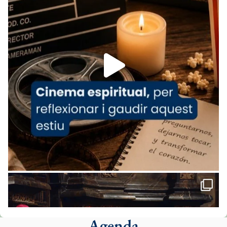
www.vaticannews.va/es/iglesia/news/2026-
07/carmina-historia-depresion-papa-viaje-
espana-testimoni...
Foto
View on Facebook
·
Share
Arquebisbat de Barcelona
1 week ago
«Avui les santes Juliana i Semproniana ens
ajuden a alçar la mirada»
Mons. Sergi Gordo, bisbe de Tortosa, ha
presidit aquest 27 de juliol la missa de Les
Santes de Mataró.
🔗
tinyurl.com/cvu5jmbk
📸 J. Merino
Agenda
Foto