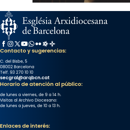
Facebook
Instagram
X / Twitter
YouTube
WhatsApp
Flickr
Radio Estel
Catalunya Cristiana
Contacto y sugerencias:
C. del Bisbe, 5
08002 Barcelona
Telf. 93 270 10 10
secgral@arqbcn.cat
Horario de atención al público:
de lunes a viernes, de 9 a 14 h.
Visitas al Archivo Diocesano:
de lunes a jueves, de 10 a 13 h.
Enlaces de interés: