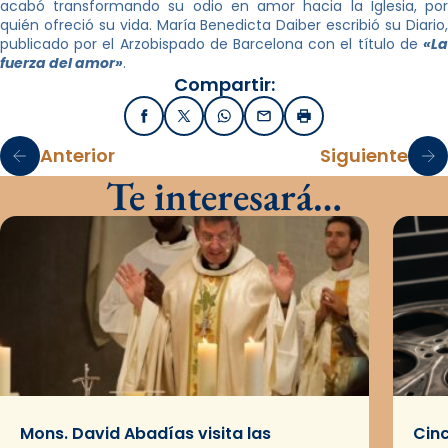
acabó transformando su odio en amor hacia la Iglesia, por
quién ofreció su vida. María Benedicta Daiber escribió su Diario,
publicado por el Arzobispado de Barcelona con el título de
«La
fuerza del amor»
.
Compartir:
Facebook
X / Twitter
WhatsApp
Email
Imprimir
Anterior
Siguiente
Te interesará…
Mons. David Abadías visita las
Cinc