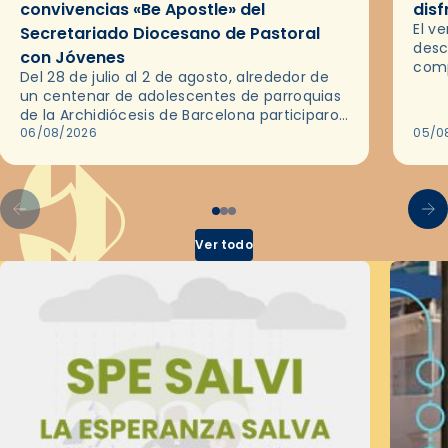
convivencias «Be Apostle» del
disf
El v
Secretariado Diocesano de Pastoral
desc
con Jóvenes
comp
Del 28 de julio al 2 de agosto, alrededor de
ocas
un centenar de adolescentes de parroquias
histo
de la Archidiócesis de Barcelona participaron
sobr
en las convivencias Be Apostle, organizadas
06/08/2026
05/0
por el Secretariado Diocesano…
Ver todo