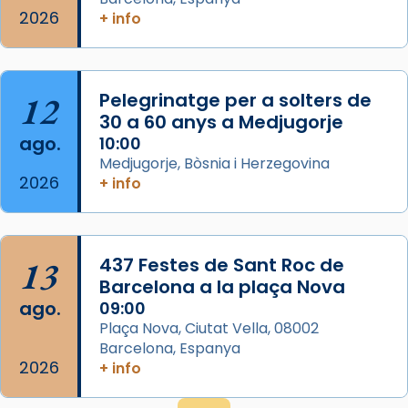
2026
frare Joan Gaspar Roig, afirma en una obra
+ info
que les santes són filles de l’antiga Iluro.
Mataró en reivindicarà les relíq
...
Ver más
12
Pelegrinatge per a solters de
Foto
30 a 60 anys a Medjugorje
ago.
10:00
View on Facebook
·
Share
Medjugorje, Bòsnia i Herzegovina
2026
+ info
13
437 Festes de Sant Roc de
Barcelona a la plaça Nova
ago.
09:00
Plaça Nova, Ciutat Vella, 08002
Barcelona, Espanya
2026
+ info