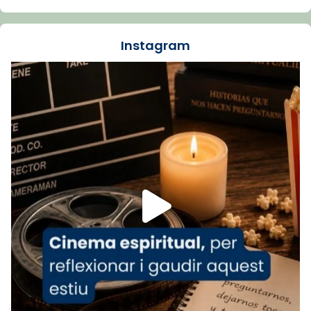
La Carmina va patir depressió. Fa gairebé
dos mesos, a l'Estadi Lluís Companys, la
jove va fer arribar el seu testimoni al papa
Instagram
Lleó XIV.
Recupera l'entrevista comp
Vatican
tican News 👇
News
www.vaticannews.va/es/iglesia/news/2026-
07/carmina-historia-depresion-papa-viaje-
espana-testimoni...
Foto
View on Facebook
·
Share
Arquebisbat de Barcelona
2 weeks ago
«Avui les santes Juliana i Semproniana ens
ajuden a alçar la mirada»