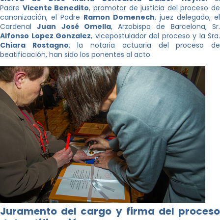
Padre
Vicente Benedito
, promotor de justicia del proceso de
canonización, el Padre
Ramon Domenech
, juez delegado, el
Cardenal
Juan José Omella
, Arzobispo de Barcelona, Sr
Alfonso Lopez Gonzalez
, vicepostulador del proceso y la Sra.
Chiara Rostagno
, la notaria actuaria del proceso d
beatificación, han sido los ponentes al acto.
Juramento del cargo y firma del proceso