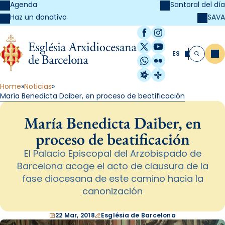
Agenda
Santoral del día
SAVA
Haz un donativo
Facebook
Instagram
X / Twitter
YouTube
ES
Me
Buscar
WhatsApp
Flickr
Radio Estel
Catalunya Cristi
Home
Noticias
María Benedicta Daiber, en proceso de beatificación
María Benedicta Daiber, en
proceso de beatificación
El Palacio Episcopal del Arzobispado de
Barcelona acoge el acto de clausura de la
fase diocesana de este camino hacia la
canonización
22 Mar, 2018
Església de Barcelona