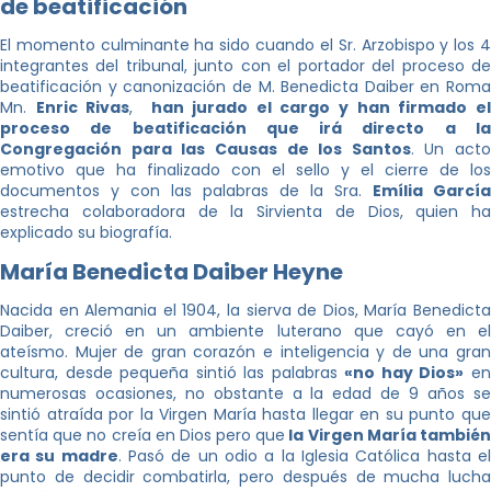
de beatificación
El momento culminante ha sido cuando el Sr. Arzobispo y los 4
integrantes del tribunal, junto con el portador del proceso de
beatificación y canonización de M. Benedicta Daiber en Roma
Mn.
Enric Rivas
,
han jurado el cargo y han firmado e
proceso de beatificación que irá directo a la
Congregación para las Causas de los Santos
. Un acto
emotivo que ha finalizado con el sello y el cierre de los
documentos y con las palabras de la Sra.
Emília García
estrecha colaboradora de la Sirvienta de Dios, quien ha
explicado su biografía.
María Benedicta Daiber Heyne
Nacida en Alemania el 1904, la sierva de Dios, María Benedicta
Daiber, creció en un ambiente luterano que cayó en el
ateísmo. Mujer de gran corazón e inteligencia y de una gran
cultura, desde pequeña sintió las palabras
«no hay Dios»
e
numerosas ocasiones, no obstante a la edad de 9 años se
sintió atraída por la Virgen María hasta llegar en su punto que
sentía que no creía en Dios pero que
la Virgen María tambié
era su madre
. Pasó de un odio a la Iglesia Católica hasta e
punto de decidir combatirla, pero después de mucha lucha