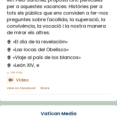
per a aquestes vacances. Històries per a
tots els públics que ens conviden a fer-nos
preguntes sobre l'acollida, la superació, la
convivència, la vocació i la nostra manera
de mirar els altres.
🍿 «El día de la revelación»
🍿 «Las locas del Obelisco»
🍿 «Viaje al país de los blancos»
🍿 «León XIV, e
...
Ver más
Vídeo
View on Facebook
·
Share
Arquebisbat de Barcelona
1 week ago
Vatican Media