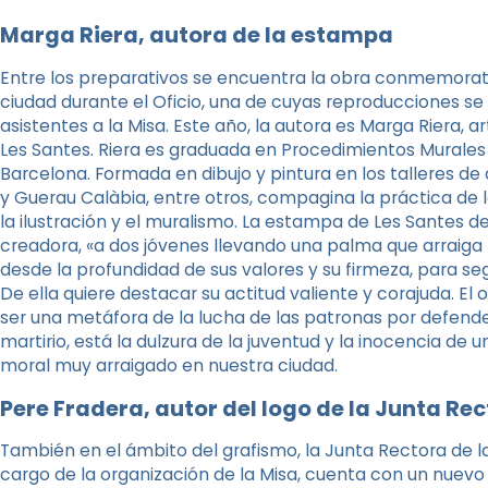
Marga Riera, autora de la estampa
Entre los preparativos se encuentra la obra conmemorati
ciudad durante el Oficio, una de cuyas reproducciones s
asistentes a la Misa. Este año, la autora es Marga Riera, 
Les Santes. Riera es graduada en Procedimientos Murales p
Barcelona. Formada en dibujo y pintura en los talleres 
y Guerau Calàbia, entre otros, compagina la práctica de l
la ilustración y el muralismo. La estampa de Les Santes d
creadora, «a dos jóvenes llevando una palma que arraiga
desde la profundidad de sus valores y su firmeza, para seg
De ella quiere destacar su actitud valiente y corajuda. El 
ser una metáfora de la lucha de las patronas por defender
martirio, está la dulzura de la juventud y la inocencia de
moral muy arraigado en nuestra ciudad.
Pere Fradera, autor del logo de la Junta Re
También en el ámbito del grafismo, la Junta Rectora de l
cargo de la organización de la Misa, cuenta con un nuevo l