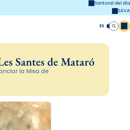
Santoral del día
SAVA
el
unya Cristiana
ES
M
Buscar
 Les Santes de Mataró
nciar la Misa de