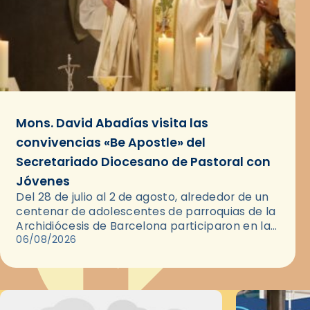
Mons. David Abadías visita las
convivencias «Be Apostle» del
Secretariado Diocesano de Pastoral con
Jóvenes
Del 28 de julio al 2 de agosto, alrededor de un
centenar de adolescentes de parroquias de la
Archidiócesis de Barcelona participaron en las
convivencias Be Apostle, organizadas por el
06/08/2026
Secretariado Diocesano…