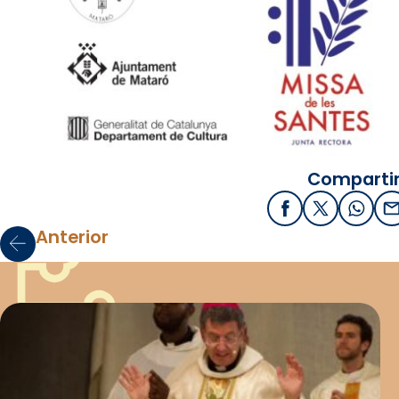
Compartir
Facebook
X / Twitter
What
E
Anterior