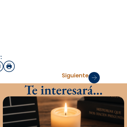
:
sApp
mail
Imprimir
Siguiente
Te interesará…