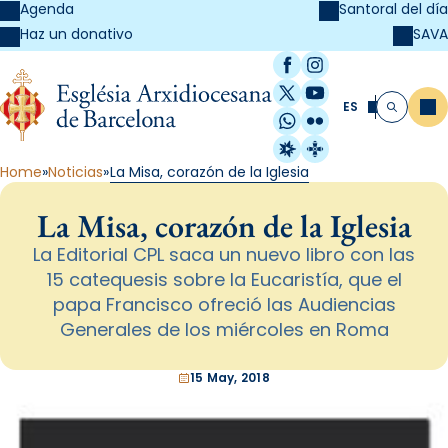
Agenda
Santoral del día
SAVA
Haz un donativo
Facebook
Instagram
X / Twitter
YouTube
ES
Me
Buscar
WhatsApp
Flickr
Radio Estel
Catalunya Cristi
Home
Noticias
La Misa, corazón de la Iglesia
La Misa, corazón de la Iglesia
La Editorial CPL saca un nuevo libro con las
15 catequesis sobre la Eucaristía, que el
papa Francisco ofreció las Audiencias
Generales de los miércoles en Roma
15 May, 2018