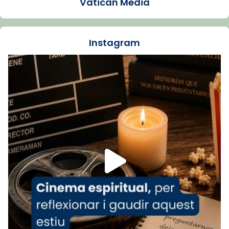
Vatican Media
La Carmina va patir depressió. Fa gairebé
dos mesos, a l'Estadi Lluís Companys, la
jove va fer arribar el seu testimoni al papa
Instagram
Lleó XIV.
Recupera l'entrevista comp
Vatican
tican News 👇
News
www.vaticannews.va/es/iglesia/news/2026-
07/carmina-historia-depresion-papa-viaje-
espana-testimoni...
Foto
View on Facebook
·
Share
Arquebisbat de Barcelona
1 week ago
«Avui les santes Juliana i Semproniana ens
ajuden a alçar la mirada»