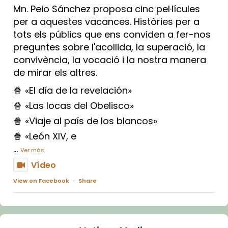
Mn. Peio Sánchez proposa cinc pel·lícules
per a aquestes vacances. Històries per a
tots els públics que ens conviden a fer-nos
preguntes sobre l'acollida, la superació, la
convivència, la vocació i la nostra manera
de mirar els altres.
🍿 «El día de la revelación»
🍿 «Las locas del Obelisco»
🍿 «Viaje al país de los blancos»
🍿 «León XIV, e
...
Ver más
Vídeo
View on Facebook
·
Share
Arquebisbat de Barcelona
1 week ago