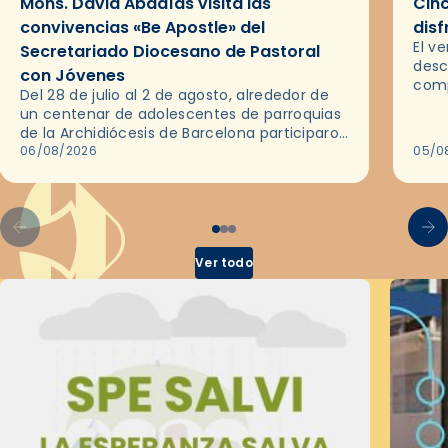
Mons. David Abadías visita las
Cinc
convivencias «Be Apostle» del
disf
El v
Secretariado Diocesano de Pastoral
desc
con Jóvenes
comp
Del 28 de julio al 2 de agosto, alrededor de
ocas
un centenar de adolescentes de parroquias
histo
de la Archidiócesis de Barcelona participaron
sobr
en las convivencias Be Apostle, organizadas
06/08/2026
05/0
por el Secretariado Diocesano…
Ver todo