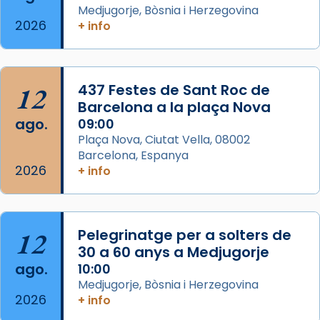
eterna”) són deixebles seves. I l’any 1667, el
Medjugorje, Bòsnia i Herzegovina
2026
+ info
frare Joan Gaspar Roig, afirma en una obra
que les santes són filles de l’antiga Iluro.
Mataró en reivindicarà les relíq
...
Ver más
12
437 Festes de Sant Roc de
Foto
Barcelona a la plaça Nova
ago.
09:00
View on Facebook
·
Share
Plaça Nova, Ciutat Vella, 08002
Barcelona, Espanya
2026
+ info
12
Pelegrinatge per a solters de
30 a 60 anys a Medjugorje
ago.
10:00
Medjugorje, Bòsnia i Herzegovina
2026
+ info