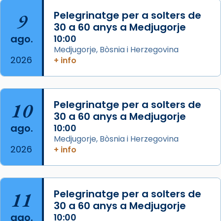
L’arquebisbe de Barcelona, el cardenal Joan
9
Pelegrinatge per a solters de
Josep Omella, ha presidit la missa i l’ha
30 a 60 anys a Medjugorje
concelebrat el bisbe auxiliar de Barcelona,
ago.
10:00
Mons. David Abadías.
Medjugorje, Bòsnia i Herzegovina
2026
+ info
📸 Dr. G. Simón
Foto
View on Facebook
·
Share
10
Pelegrinatge per a solters de
30 a 60 anys a Medjugorje
Arquebisbat de Barcelona
ago.
10:00
2 weeks ago
Medjugorje, Bòsnia i Herzegovina
2026
Memòria de les santes Juliana i
+ info
Semproniana, verges i màrtirs.
Acompanyant la història de sant Cugat, a
partir de l’Edat Mitjana sorgeix la tradició
11
Pelegrinatge per a solters de
que les santes Juliana (“relatiu a Júlia”) i
30 a 60 anys a Medjugorje
Semproniana (“relatiu a Semprònia =
ago.
10:00