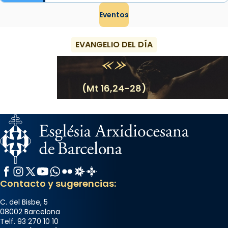
Eventos
EVANGELIO DEL DÍA
(Mt 16,24-28)
Facebook
Instagram
X / Twitter
YouTube
WhatsApp
Flickr
Radio Estel
Catalunya Cristiana
Contacto y sugerencias:
C. del Bisbe, 5
08002 Barcelona
Telf. 93 270 10 10