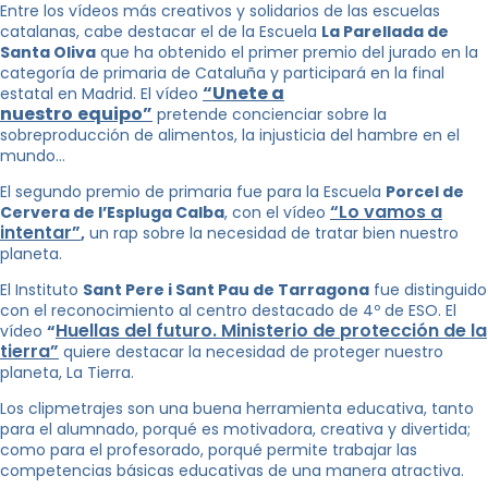
Entre los vídeos más creativos y solidarios de las escuelas
catalanas, cabe destacar el de la Escuela
La Parellada de
Santa Oliva
que ha obtenido el primer premio del jurado en la
categoría de primaria de Cataluña y participará en la final
“Unete a
estatal en Madrid. El vídeo
nuestro
equipo”
pretende concienciar sobre la
sobreproducción de alimentos, la injusticia del hambre en el
mundo…
El segundo premio de primaria fue para la Escuela
Porcel de
“Lo vamos a
Cervera de l’Espluga Calba
, con el vídeo
intentar”
,
un rap sobre la necesidad de tratar bien nuestro
planeta.
El Instituto
Sant Pere i Sant Pau de Tarragona
fue distinguido
con el reconocimiento al centro destacado de 4º de ESO. El
Huellas del futuro. Ministerio de protección de la
vídeo
“
tierra”
quiere destacar la necesidad de proteger nuestro
planeta, La Tierra.
Los clipmetrajes son una buena herramienta educativa, tanto
para el alumnado, porqué es motivadora, creativa y divertida;
como para el profesorado, porqué permite trabajar las
competencias básicas educativas de una manera atractiva.