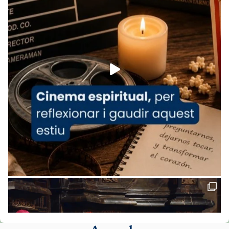
www.vaticannews.va/es/iglesia/news/2026-
07/carmina-historia-depresion-papa-viaje-
espana-testimoni...
Foto
View on Facebook
·
Share
Arquebisbat de Barcelona
2 weeks ago
«Avui les santes Juliana i Semproniana ens
ajuden a alçar la mirada»
Mons. Sergi Gordo, bisbe de Tortosa, ha
presidit aquest 27 de juliol la missa de Les
Santes de Mataró.
🔗
tinyurl.com/cvu5jmbk
📸 J. Merino
Foto