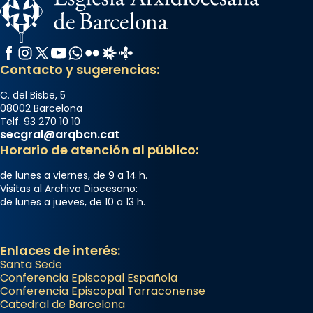
Facebook
Instagram
X / Twitter
YouTube
WhatsApp
Flickr
Radio Estel
Catalunya Cristiana
Contacto y sugerencias:
C. del Bisbe, 5
08002 Barcelona
Telf. 93 270 10 10
secgral@arqbcn.cat
Horario de atención al público:
de lunes a viernes, de 9 a 14 h.
Visitas al Archivo Diocesano:
de lunes a jueves, de 10 a 13 h.
Enlaces de interés:
Santa Sede
Conferencia Episcopal Española
Conferencia Episcopal Tarraconense
Catedral de Barcelona