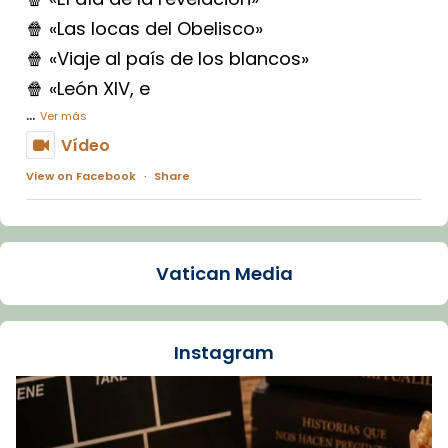
🍿 «Las locas del Obelisco»
🍿 «Viaje al país de los blancos»
🍿 «León XIV, e
...
Ver más
Vídeo
View on Facebook
·
Share
Arquebisbat de Barcelona
1 week ago
Vatican Media
La Carmina va patir depressió. Fa gairebé
dos mesos, a l'Estadi Lluís Companys, la
jove va fer arribar el seu testimoni al papa
Instagram
Lleó XIV.
Recupera l'entrevista comp
Vatican
tican News 👇
News