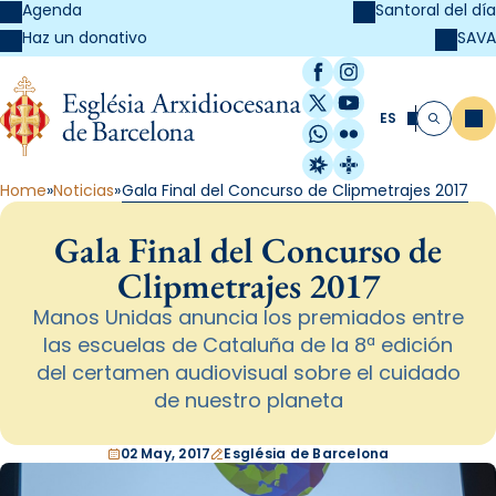
Agenda
Santoral del día
SAVA
Haz un donativo
Facebook
Instagram
X / Twitter
YouTube
ES
Me
Buscar
WhatsApp
Flickr
Radio Estel
Catalunya Cristi
Home
Noticias
Gala Final del Concurso de Clipmetrajes 2017
Gala Final del Concurso de
Clipmetrajes 2017
Manos Unidas anuncia los premiados entre
las escuelas de Cataluña de la 8ª edición
del certamen audiovisual sobre el cuidado
de nuestro planeta
02 May, 2017
Església de Barcelona