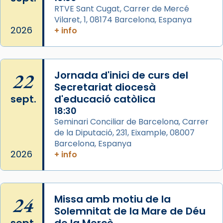
View on Facebook
·
Share
RTVE Sant Cugat, Carrer de Mercé
Vilaret, 1, 08174 Barcelona, Espanya
2026
+ info
Arquebisbat de Barcelona
2 weeks ago
Memòria de les santes Juliana i
Semproniana, verges i màrtirs.
22
Jornada d'inici de curs del
Secretariat diocesà
Acompanyant la història de sant Cugat, a
sept.
d'educació catòlica
partir de l’Edat Mitjana sorgeix la tradició
18:30
que les santes Juliana (“relatiu a Júlia”) i
Seminari Conciliar de Barcelona, Carrer
Semproniana (“relatiu a Semprònia =
de la Diputació, 231, Eixample, 08007
eterna”) són deixebles seves. I l’any 1667, el
Barcelona, Espanya
frare Joan Gaspar Roig, afirma en una obra
2026
+ info
que les santes són filles de l’antiga Iluro.
Mataró en reivindicarà les relíq
...
Ver más
24
Missa amb motiu de la
Foto
Solemnitat de la Mare de Déu
View on Facebook
·
Share