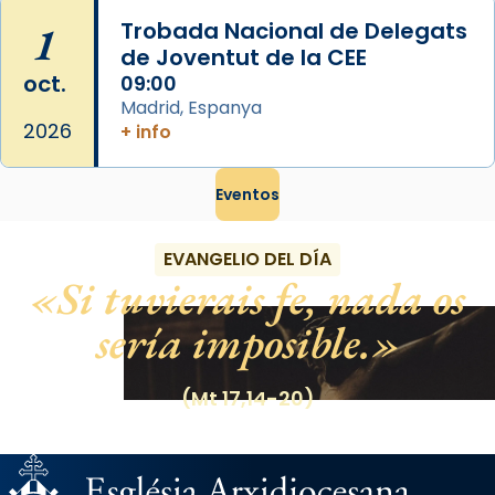
1
Trobada Nacional de Delegats
de Joventut de la CEE
oct.
09:00
Madrid, Espanya
2026
+ info
Eventos
EVANGELIO DEL DÍA
Si tuvierais fe, nada os
sería imposible.
(Mt 17,14-20)