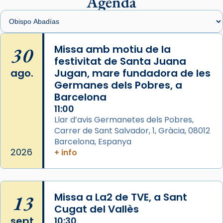
Agenda
View on Facebook
·
Share
Arquebisbat de Barcelona
is at Catedral
30
Missa amb motiu de la
de Barcelona.
festivitat de Santa Juana
2 weeks ago
ago.
Jugan, mare fundadora de les
Aquest dilluns, 27 de juliol, ha tingut lloc la
Germanes dels Pobres, a
missa d’acció de gràcies en agraïment al
Barcelona
comitè organitzador de la visita apostòlica
11:00
del Sant Pare Lleó XIV a Barcelona, i als
Llar d’avis Germanetes dels Pobres,
col·laboradors, a la Catedral de Barcelona.
Carrer de Sant Salvador, 1, Gràcia, 08012
Barcelona, Espanya
L’arquebisbe de Barcelona, el cardenal Joan
2026
+ info
Josep Omella, ha presidit la missa i l’ha
concelebrat el bisbe auxiliar de Barcelona,
Mons. David Abadías.
13
Missa a La2 de TVE, a Sant
📸 Dr. G. Simón
Cugat del Vallès
Foto
sept.
10:30