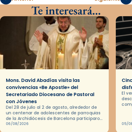
Te interesará…
Mons. David Abadías visita las
Cinc
convivencias «Be Apostle» del
disf
El v
Secretariado Diocesano de Pastoral
desc
con Jóvenes
comp
Del 28 de julio al 2 de agosto, alrededor de
ocas
un centenar de adolescentes de parroquias
histo
de la Archidiócesis de Barcelona participaron
sobr
en las convivencias Be Apostle, organizadas
06/08/2026
05/0
por el Secretariado Diocesano…