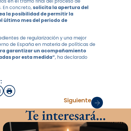
os en el tramo final del proceso de
s. En concreto,
solicita la apertura del
 la posibilidad de permitir la
el último mes del periodo de
edientes de regularización y una mejor
erno de España en materia de políticas de
 para garantizar un acompañamiento
iadas por esta medida”
, ha declarado
:
sApp
mail
Imprimir
Siguiente
Te interesará…