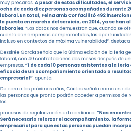
muy precarias.
A
pesar
de
estas
dificultades,
el
servici
ocho
de cada diez personas acompañadas durante 20
laboral. En total, Feina amb Cor facilitó 492 inserci
la puesta en marcha del servicio, en 2014, ya se han
laborales
. “Los datos nos demuestran que, cuando se o
cuenta con empresas comprometidas, las oportunidades re
incluso en contextos de máxima vulnerabilidad”, destaca 
Dessirée Garcia señala que la última edición de la feria g
laboral, con 40 contrataciones dos meses después de una
empresas.
“1 de cada 10 personas asistentes a la feri
eficacia de un acompañamiento orientado a resultad
empresarial”
, apunta.
De cara a los próximos años, Cáritas señala como uno de
las personas que pronto podrán acceder a permisos de 
los
procesos de regularización extraordinaria.
“Nos
encontr
Será necesario reforzar el acompañamiento, la formac
empresarial para que estas personas puedan incorpo