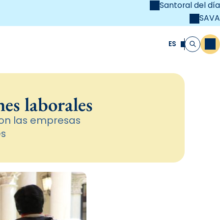
Santoral del día
SAVA
el
unya Cristiana
ES
M
Buscar
es laborales
 con las empresas
es