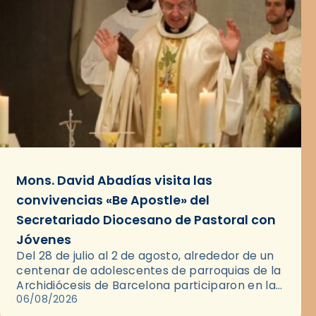
Mons. David Abadías visita las
convivencias «Be Apostle» del
Secretariado Diocesano de Pastoral con
Jóvenes
Del 28 de julio al 2 de agosto, alrededor de un
centenar de adolescentes de parroquias de la
Archidiócesis de Barcelona participaron en las
convivencias Be Apostle, organizadas por el
06/08/2026
Secretariado Diocesano…