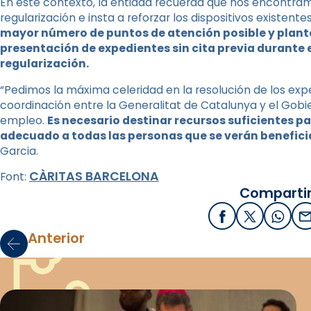
En este contexto, la entidad recuerda que nos encontram
regularización e insta a reforzar los dispositivos existente
mayor número de puntos de atención posible y plantea
presentación de expedientes sin cita previa durante 
regularización.
“Pedimos la máxima celeridad en la resolución de los exp
coordinación entre la Generalitat de Catalunya y el Gobi
empleo.
Es necesario destinar recursos suficientes
adecuado a todas las personas que se verán benefic
Garcia.
CÀRITAS BARCELONA
Font:
Compartir
Facebook
X / Twitter
What
E
Anterior