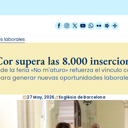
Facebook
Instagram
X / Twitter
YouTube
WhatsApp
Flickr
Radio Est
Catal
s laborales
or supera las 8.000 insercion
 de la feria «No m'aturo» refuerza el vínculo
ara generar nuevas oportunidades laboral
27 May, 2026
Església de Barcelona