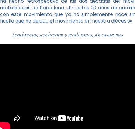
ha hecho retrospectiva de las dos décadas del movi
archidiócesis de Barcelona: «En estos 20 años de cami
con este movimiento que ya no simplemente nace sin
huella que ha dejado el movimiento en nuestra diócesis»
Sembremos, sembremos y sembremos, sin cansarnos