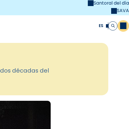
Santoral del día
SAVA
el
unya Cristiana
ES
M
Buscar
 dos décadas del