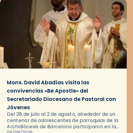
Mons. David Abadías visita las
convivencias «Be Apostle» del
Secretariado Diocesano de Pastoral con
Jóvenes
Del 28 de julio al 2 de agosto, alrededor de un
centenar de adolescentes de parroquias de la
Archidiócesis de Barcelona participaron en las
convivencias Be Apostle, organizadas por el
06/08/2026