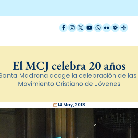
Facebook
Instagram
X / Twitter
YouTube
WhatsApp
Flickr
Radio Est
Catal
El MCJ celebra 20 años
 Santa Madrona acoge la celebración de las
Movimiento Cristiano de Jóvenes
14 May, 2018