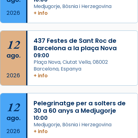
eterna”) són deixebles seves. I l’any 1667, el
Medjugorje, Bòsnia i Herzegovina
2026
+ info
frare Joan Gaspar Roig, afirma en una obra
que les santes són filles de l’antiga Iluro.
Mataró en reivindicarà les relíq
...
Ver más
12
437 Festes de Sant Roc de
Foto
Barcelona a la plaça Nova
ago.
09:00
View on Facebook
·
Share
Plaça Nova, Ciutat Vella, 08002
Barcelona, Espanya
2026
+ info
12
Pelegrinatge per a solters de
30 a 60 anys a Medjugorje
ago.
10:00
Medjugorje, Bòsnia i Herzegovina
2026
+ info