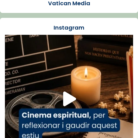
Vatican Media
La Carmina va patir depressió. Fa gairebé
dos mesos, a l'Estadi Lluís Companys, la
jove va fer arribar el seu testimoni al papa
Instagram
Lleó XIV.
Recupera l'entrevista comp
Vatican
tican News 👇
News
www.vaticannews.va/es/iglesia/news/2026-
07/carmina-historia-depresion-papa-viaje-
espana-testimoni...
Foto
View on Facebook
·
Share
Arquebisbat de Barcelona
1 week ago
«Avui les santes Juliana i Semproniana ens
ajuden a alçar la mirada»