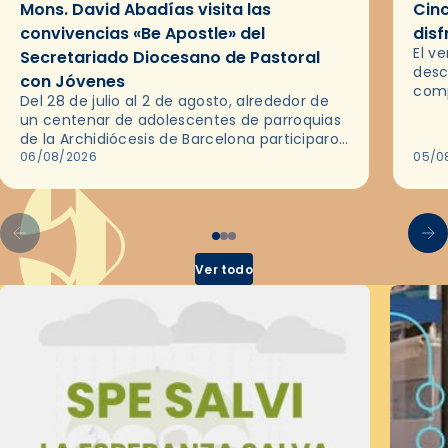
Mons. David Abadías visita las
Cinc
convivencias «Be Apostle» del
disf
El v
Secretariado Diocesano de Pastoral
desc
con Jóvenes
comp
Del 28 de julio al 2 de agosto, alrededor de
ocas
un centenar de adolescentes de parroquias
histo
de la Archidiócesis de Barcelona participaron
sobr
en las convivencias Be Apostle, organizadas
06/08/2026
05/0
por el Secretariado Diocesano…
Ver todo