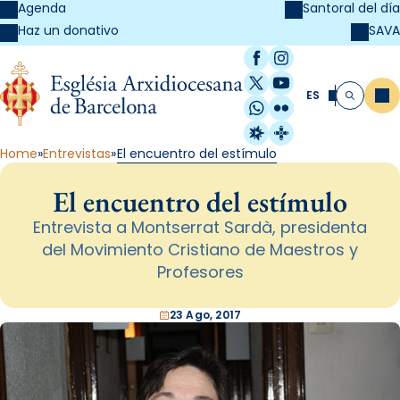
Agenda
Santoral del día
SAVA
Haz un donativo
Facebook
Instagram
X / Twitter
YouTube
ES
Me
Buscar
WhatsApp
Flickr
Radio Estel
Catalunya Cristi
Home
Entrevistas
El encuentro del estímulo
El encuentro del estímulo
Entrevista a Montserrat Sardà, presidenta
del Movimiento Cristiano de Maestros y
Profesores
23 Ago, 2017