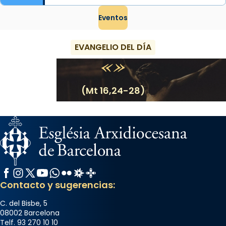
Eventos
EVANGELIO DEL DÍA
(Mt 16,24-28)
Facebook
Instagram
X / Twitter
YouTube
WhatsApp
Flickr
Radio Estel
Catalunya Cristiana
Contacto y sugerencias:
C. del Bisbe, 5
08002 Barcelona
Telf. 93 270 10 10