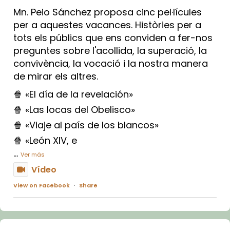
Mn. Peio Sánchez proposa cinc pel·lícules
per a aquestes vacances. Històries per a
tots els públics que ens conviden a fer-nos
preguntes sobre l'acollida, la superació, la
convivència, la vocació i la nostra manera
de mirar els altres.
🍿 «El día de la revelación»
🍿 «Las locas del Obelisco»
🍿 «Viaje al país de los blancos»
🍿 «León XIV, e
...
Ver más
Vídeo
View on Facebook
·
Share
Arquebisbat de Barcelona
1 week ago