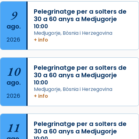
L’arquebisbe de Barcelona, el cardenal Joan
9
Pelegrinatge per a solters de
Josep Omella, ha presidit la missa i l’ha
30 a 60 anys a Medjugorje
concelebrat el bisbe auxiliar de Barcelona,
ago.
10:00
Mons. David Abadías.
Medjugorje, Bòsnia i Herzegovina
2026
+ info
📸 Dr. G. Simón
Foto
View on Facebook
·
Share
10
Pelegrinatge per a solters de
30 a 60 anys a Medjugorje
Arquebisbat de Barcelona
ago.
10:00
2 weeks ago
Medjugorje, Bòsnia i Herzegovina
2026
Memòria de les santes Juliana i
+ info
Semproniana, verges i màrtirs.
Acompanyant la història de sant Cugat, a
partir de l’Edat Mitjana sorgeix la tradició
11
Pelegrinatge per a solters de
que les santes Juliana (“relatiu a Júlia”) i
30 a 60 anys a Medjugorje
Semproniana (“relatiu a Semprònia =
ago.
10:00