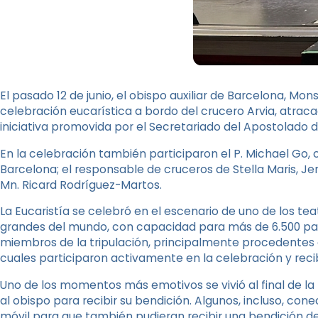
El pasado 12 de junio, el obispo auxiliar de Barcelona, Mons.
celebración eucarística a bordo del crucero Arvia, atrac
iniciativa promovida por el Secretariado del Apostolado de
En la celebración también participaron el P. Michael Go, 
Barcelona; el responsable de cruceros de Stella Maris, Jer
Mn. Ricard Rodríguez-Martos.
La Eucaristía se celebró en el escenario de uno de los te
grandes del mundo, con capacidad para más de 6.500 pas
miembros de la tripulación, principalmente procedentes de
cuales participaron activamente en la celebración y reci
Uno de los momentos más emotivos se vivió al final de la
al obispo para recibir su bendición. Algunos, incluso, con
móvil para que también pudieran recibir una bendición de