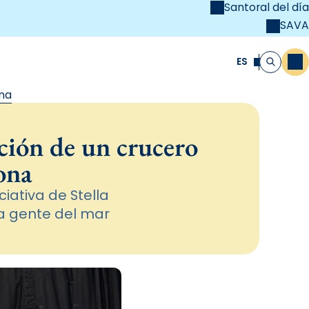
Santoral del día
SAVA
el
unya Cristiana
ES
M
Buscar
ona
ción de un crucero
ona
ciativa de Stella
la gente del mar