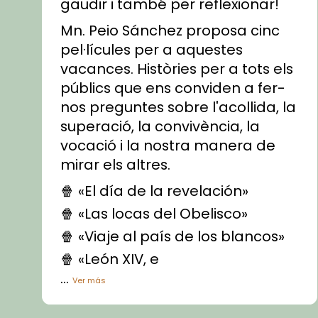
gaudir i també per reflexionar!
Mn. Peio Sánchez proposa cinc
pel·lícules per a aquestes
vacances. Històries per a tots els
públics que ens conviden a fer-
nos preguntes sobre l'acollida, la
superació, la convivència, la
vocació i la nostra manera de
mirar els altres.
🍿 «El día de la revelación»
🍿 «Las locas del Obelisco»
🍿 «Viaje al país de los blancos»
🍿 «León XIV, e
...
Ver más
Vídeo