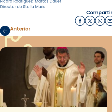
Ricard Rodríguez-Martos Dauer
Director de Stella Maris
Compartir
Facebook
X / Twitter
What
E
Anterior