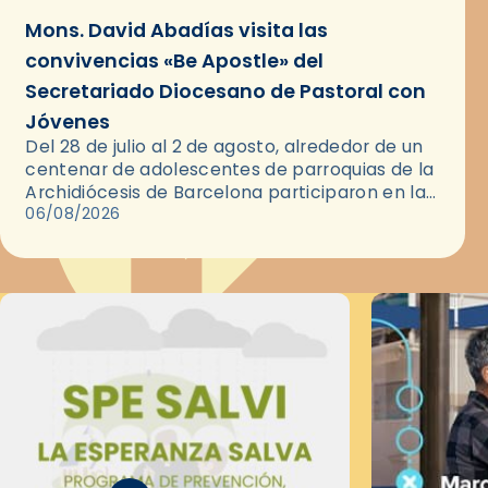
Mons. David Abadías visita las
convivencias «Be Apostle» del
Secretariado Diocesano de Pastoral con
Jóvenes
Del 28 de julio al 2 de agosto, alrededor de un
centenar de adolescentes de parroquias de la
Archidiócesis de Barcelona participaron en las
convivencias Be Apostle, organizadas por el
06/08/2026
Secretariado Diocesano…