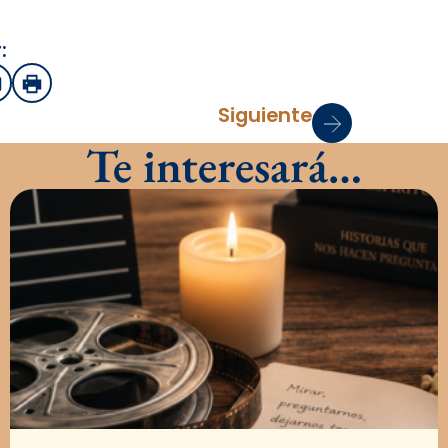
:
sApp
mail
Imprimir
Siguiente
Te interesará…