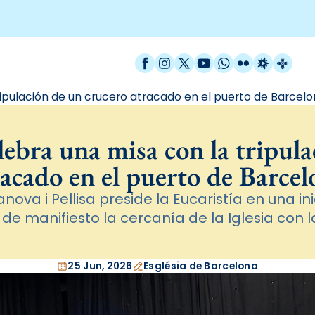
Facebook
Instagram
X / Twitter
YouTube
WhatsApp
Flickr
Radio Est
Catal
ripulación de un crucero atracado en el puerto de Barcel
lebra una misa con la tripula
racado en el puerto de Barcel
anova i Pellisa preside la Eucaristía en una ini
de manifiesto la cercanía de la Iglesia con 
25 Jun, 2026
Església de Barcelona