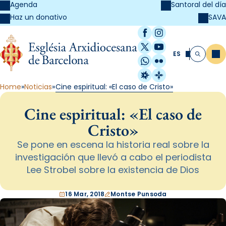
Agenda
Santoral del día
SAVA
Haz un donativo
Facebook
Instagram
X / Twitter
YouTube
ES
Me
Buscar
WhatsApp
Flickr
Radio Estel
Catalunya Cristi
Home
Noticias
Cine espiritual: «El caso de Cristo»
Cine espiritual: «El caso de
Cristo»
Se pone en escena la historia real sobre la
investigación que llevó a cabo el periodista
Lee Strobel sobre la existencia de Dios
16 Mar, 2018
Montse Punsoda