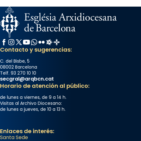
Facebook
Instagram
X / Twitter
YouTube
WhatsApp
Flickr
Radio Estel
Catalunya Cristiana
Contacto y sugerencias:
C. del Bisbe, 5
08002 Barcelona
Telf. 93 270 10 10
secgral@arqbcn.cat
Horario de atención al público:
de lunes a viernes, de 9 a 14 h.
Visitas al Archivo Diocesano:
de lunes a jueves, de 10 a 13 h.
Enlaces de interés:
Santa Sede