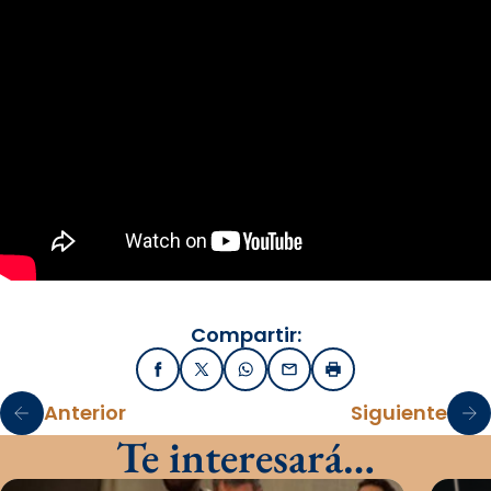
Compartir:
Facebook
X / Twitter
WhatsApp
Email
Imprimir
Anterior
Siguiente
Te interesará…