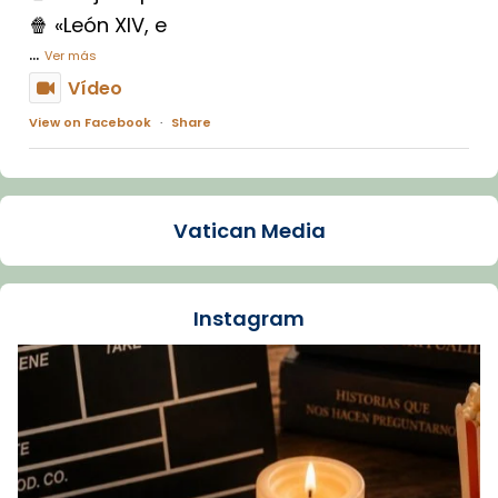
🍿 «León XIV, e
...
Ver más
Vídeo
View on Facebook
·
Share
Arquebisbat de Barcelona
1 week ago
Vatican Media
La Carmina va patir depressió. Fa gairebé
dos mesos, a l'Estadi Lluís Companys, la
jove va fer arribar el seu testimoni al papa
Instagram
Lleó XIV.
Recupera l'entrevista comp
Vatican
tican News 👇
News
www.vaticannews.va/es/iglesia/news/2026-
07/carmina-historia-depresion-papa-viaje-
espana-testimoni...