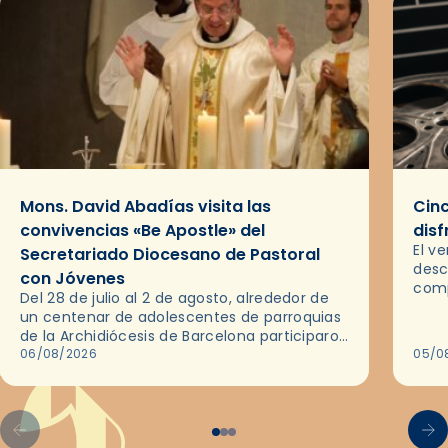
Mons. David Abadías visita las
Cinc
convivencias «Be Apostle» del
disf
El v
Secretariado Diocesano de Pastoral
desc
con Jóvenes
comp
Del 28 de julio al 2 de agosto, alrededor de
ocas
un centenar de adolescentes de parroquias
histo
de la Archidiócesis de Barcelona participaron
sobr
en las convivencias Be Apostle, organizadas
06/08/2026
05/0
por el Secretariado Diocesano…