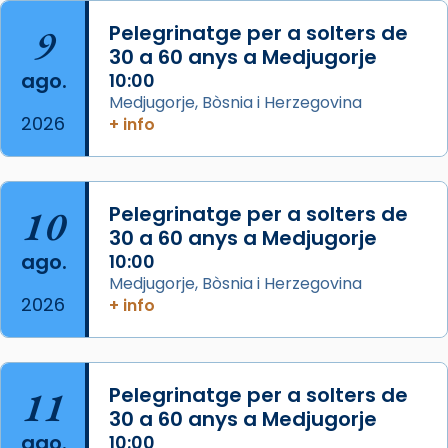
Arquebisbat de Barcelona
is at Catedral
9
Pelegrinatge per a solters de
de Barcelona.
30 a 60 anys a Medjugorje
2 weeks ago
ago.
10:00
Aquest dilluns, 27 de juliol, ha tingut lloc la
Medjugorje, Bòsnia i Herzegovina
missa d’acció de gràcies en agraïment al
2026
+ info
comitè organitzador de la visita apostòlica
del Sant Pare Lleó XIV a Barcelona, i als
col·laboradors, a la Catedral de Barcelona.
10
Pelegrinatge per a solters de
L’arquebisbe de Barcelona, el cardenal Joan
30 a 60 anys a Medjugorje
Josep Omella, ha presidit la missa i l’ha
ago.
10:00
concelebrat el bisbe auxiliar de Barcelona,
Medjugorje, Bòsnia i Herzegovina
Mons. David Abadías.
2026
+ info
📸 Dr. G. Simón
Foto
11
Pelegrinatge per a solters de
View on Facebook
·
Share
30 a 60 anys a Medjugorje
ago.
10:00