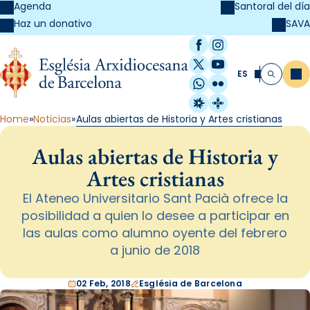
Agenda
Santoral del día
SAVA
Haz un donativo
Facebook
Instagram
X / Twitter
YouTube
ES
Me
Buscar
WhatsApp
Flickr
Radio Estel
Catalunya Cristi
Home
Noticias
Aulas abiertas de Historia y Artes cristianas
Aulas abiertas de Historia y
Artes cristianas
El Ateneo Universitario Sant Pacià ofrece la
posibilidad a quien lo desee a participar en
las aulas como alumno oyente del febrero
a junio de 2018
02 Feb, 2018
Església de Barcelona