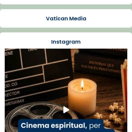
Arquebisbat de Barcelona
1 week ago
Vatican Media
La Carmina va patir depressió. Fa gairebé
dos mesos, a l'Estadi Lluís Companys, la
jove va fer arribar el seu testimoni al papa
Instagram
Lleó XIV.
Recupera l'entrevista comp
Vatican
tican News 👇
News
www.vaticannews.va/es/iglesia/news/2026-
07/carmina-historia-depresion-papa-viaje-
espana-testimoni...
Foto
View on Facebook
·
Share
Arquebisbat de Barcelona
2 weeks ago