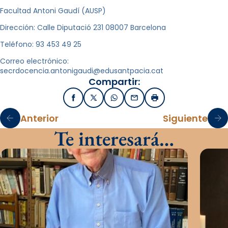
Facultad Antoni Gaudí (AUSP)
Dirección: Calle Diputació 231 08007 Barcelona
Teléfono: 93 453 49 25
Correo electrónico:
secrdocencia.antonigaudi@edusantpacia.cat
Compartir:
Facebook
X / Twitter
WhatsApp
Email
Imprimir
Anterior
Siguiente
Te interesará…