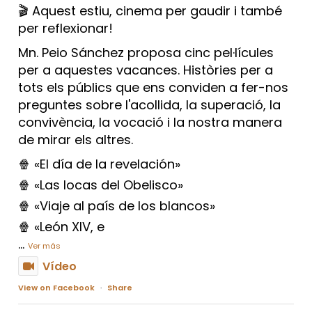
🎬 Aquest estiu, cinema per gaudir i també
per reflexionar!
Mn. Peio Sánchez proposa cinc pel·lícules
per a aquestes vacances. Històries per a
tots els públics que ens conviden a fer-nos
preguntes sobre l'acollida, la superació, la
convivència, la vocació i la nostra manera
de mirar els altres.
🍿 «El día de la revelación»
🍿 «Las locas del Obelisco»
🍿 «Viaje al país de los blancos»
🍿 «León XIV, e
...
Ver más
Vídeo
View on Facebook
·
Share