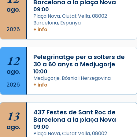
Barcelona a la plaça Nova
que les santes Juliana (“relatiu a Júlia”) i
ago.
09:00
Semproniana (“relatiu a Semprònia =
Plaça Nova, Ciutat Vella, 08002
eterna”) són deixebles seves. I l’any 1667, el
Barcelona, Espanya
2026
frare Joan Gaspar Roig, afirma en una obra
+ info
que les santes són filles de l’antiga Iluro.
Mataró en reivindicarà les relíq
...
Ver más
12
Pelegrinatge per a solters de
Foto
30 a 60 anys a Medjugorje
ago.
10:00
View on Facebook
·
Share
Medjugorje, Bòsnia i Herzegovina
2026
+ info
13
437 Festes de Sant Roc de
Barcelona a la plaça Nova
ago.
09:00
Plaça Nova, Ciutat Vella, 08002