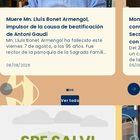
Muere Mn. Lluís Bonet Armengol,
Mons
impulsor de la causa de beatificación
conv
de Antoni Gaudí
Sec
Mn. Lluís Bonet Armengol ha fallecido este
con
viernes 7 de agosto, a los 95 años. Fue
Del 
rector de la parroquia de la Sagrada Família
un c
de Barcelona durante 25 años, entre 1993 y…
de l
08/08/2026
en l
06/0
por 
Ver todo