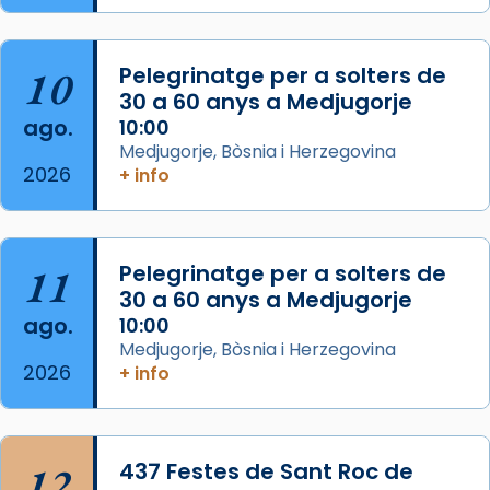
del Sant Pare Lleó XIV a Barcelona, i als
col·laboradors, a la Catedral de Barcelona.
10
Pelegrinatge per a solters de
L’arquebisbe de Barcelona, el cardenal Joan
30 a 60 anys a Medjugorje
Josep Omella, ha presidit la missa i l’ha
ago.
10:00
concelebrat el bisbe auxiliar de Barcelona,
Medjugorje, Bòsnia i Herzegovina
Mons. David Abadías.
2026
+ info
📸 Dr. G. Simón
Foto
11
Pelegrinatge per a solters de
View on Facebook
·
Share
30 a 60 anys a Medjugorje
ago.
10:00
Arquebisbat de Barcelona
Medjugorje, Bòsnia i Herzegovina
2 weeks ago
2026
+ info
Memòria de les santes Juliana i
Semproniana, verges i màrtirs.
Acompanyant la història de sant Cugat, a
12
437 Festes de Sant Roc de
partir de l’Edat Mitjana sorgeix la tradició