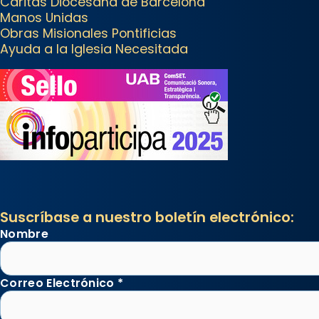
Cáritas Diocesana de Barcelona
Manos Unidas
Obras Misionales Pontificias
Ayuda a la Iglesia Necesitada
Suscríbase a nuestro boletín electrónico:
Nombre
Correo Electrónico
*