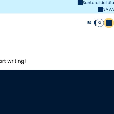
Santoral del día
SAVA
el
unya Cristiana
ES
M
Buscar
rt writing!