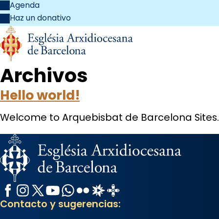
Agenda
Haz un donativo
Archivos
Hello world!
Welcome to Arquebisbat de Barcelona Sites. This
Facebook
Instagram
X / Twitter
YouTube
WhatsApp
Flickr
Radio Estel
Catalunya Cristiana
Contacto y sugerencias: