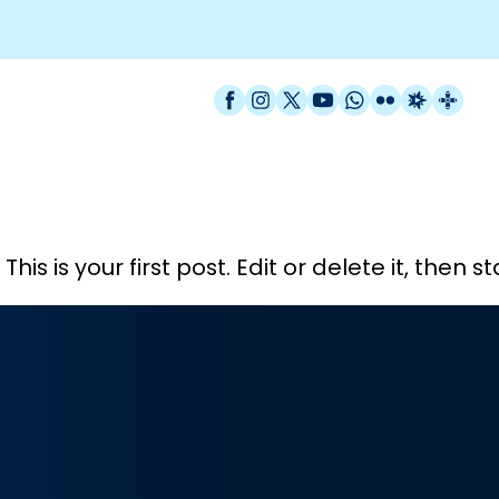
Facebook
Instagram
X / Twitter
YouTube
WhatsApp
Flickr
Radio Est
Catal
 is your first post. Edit or delete it, then sta