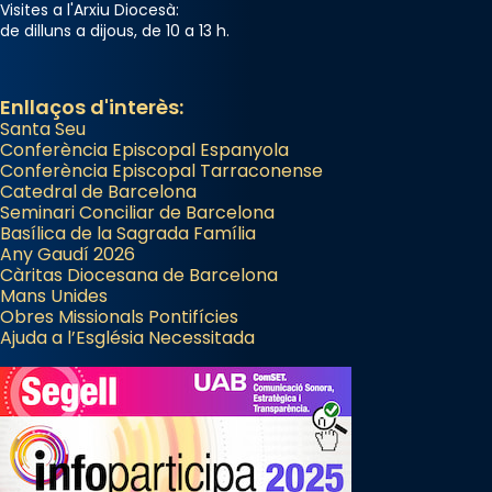
Visites a l'Arxiu Diocesà:
de dilluns a dijous, de 10 a 13 h.
Memòria de les santes Juliana i
Semproniana, verges i màrtirs.
Acompanyant la història de sant Cugat, a
Enllaços d'interès:
Santa Seu
partir de l’Edat Mitjana sorgeix la tradició
Conferència Episcopal Espanyola
que les santes Juliana (“relatiu a Júlia”) i
Conferència Episcopal Tarraconense
Semproniana (“relatiu a Semprònia =
Catedral de Barcelona
eterna”) són deixebles seves. I l’any 1667, el
Seminari Conciliar de Barcelona
Basílica de la Sagrada Família
frare Joan Gaspar Roig, afirma en una obra
Any Gaudí 2026
que les santes són filles de l’antiga Iluro.
Càritas Diocesana de Barcelona
Mataró en reivindicarà les relíquies fins que
Mans Unides
Obres Missionals Pontifícies
les aconseguirà el 1772. L’ofici que es canta
Ajuda a l’Església Necessitada
a la “Missa de les Santes” (“Missa de
Glòria”) fou composta el 1848 per Mn.
Manuel Blanch, amb aire d’òpera
italianitzant; s’interpreta per privilegi
pontifici, amb orquestra i cor, i té una
duració aproximada de tres hores. Després,