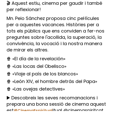
🎬 Aquest estiu, cinema per gaudir i també
per reflexionar!
Mn. Peio Sánchez proposa cinc pel·lícules
per a aquestes vacances. Històries per a
tots els públics que ens conviden a fer-nos
preguntes sobre l'acollida, la superació, la
convivència, la vocació i la nostra manera
de mirar els altres.
🍿 «El día de la revelación»
🍿 «Las locas del Obelisco»
🍿 «Viaje al país de los blancos»
🍿 «León XIV, el hombre detrás del Papa»
🍿 «Las ovejas detectives»
▶️ Descobreix les seves recomanacions i
prepara una bona sessió de cinema aquest
est
itual @cinemaspiritcat
#CinemaEspiritual