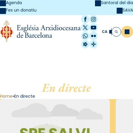
Agenda
Santoral del dia
SAVA
Fes un donatiu
Facebook
Instagram
X / Twitter
YouTube
CA
Me
Cerca
WhatsApp
Flickr
Radio Estel
Catalunya Cristi
En directe
Home
En directe