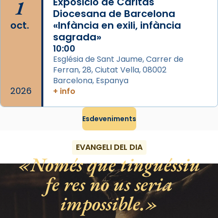
1
Exposició de Càritas
processó (recuperada el 1972) al voltant
Diocesana de Barcelona
del temple amb les relíquies de les santes.
oct.
«Infància en exili, infància
Des de 1985 hi participa també un grup de
sagrada»
diablesses amb música i ball propis. Festa
10:00
gran a Mataró.
Església de Sant Jaume, Carrer de
Ferran, 28, Ciutat Vella, 08002
«Si vols saber què és calor, ves per les
Barcelona, Espanya
Santes a Mataró»🥵.
2026
+ info
Photo
Esdeveniments
View on Facebook
·
Share
EVANGELI DEL DIA
Només que tinguéssiu
fe res no us seria
impossible.