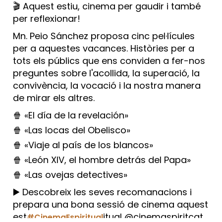
🎬 Aquest estiu, cinema per gaudir i també
per reflexionar!
Mn. Peio Sánchez proposa cinc pel·lícules
per a aquestes vacances. Històries per a
tots els públics que ens conviden a fer-nos
preguntes sobre l'acollida, la superació, la
convivència, la vocació i la nostra manera
de mirar els altres.
🍿 «El día de la revelación»
🍿 «Las locas del Obelisco»
🍿 «Viaje al país de los blancos»
🍿 «León XIV, el hombre detrás del Papa»
🍿 «Las ovejas detectives»
▶️ Descobreix les seves recomanacions i
prepara una bona sessió de cinema aquest
est
itual @cinemaspiritcat
#CinemaEspiritual