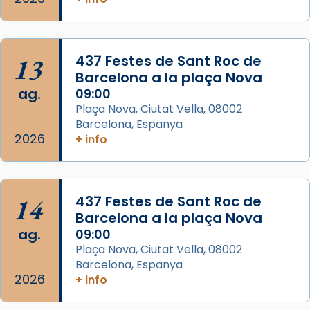
de Barcelona.
2 weeks ago
Aquest dilluns, 27 de juliol, ha tingut lloc la
13
437 Festes de Sant Roc de
missa d’acció de gràcies en agraïment al
Barcelona a la plaça Nova
comitè organitzador de la visita apostòlica
ag.
09:00
del Sant Pare Lleó XIV a Barcelona, i als
Plaça Nova, Ciutat Vella, 08002
col·laboradors, a la Catedral de Barcelona.
Barcelona, Espanya
L’arquebisbe de Barcelona, el cardenal Joan
2026
+ info
Josep Omella, ha presidit la missa i l’ha
concelebrat el bisbe auxiliar de Barcelona,
Mons. David Abadías.
14
437 Festes de Sant Roc de
📸 Dr. G. Simón
Barcelona a la plaça Nova
ag.
09:00
Photo
Plaça Nova, Ciutat Vella, 08002
View on Facebook
·
Share
Barcelona, Espanya
2026
+ info
Arquebisbat de Barcelona
2 weeks ago