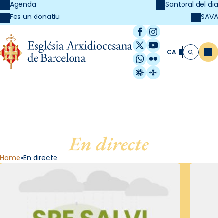
Agenda
Santoral del dia
SAVA
Fes un donatiu
Facebook
Instagram
X / Twitter
YouTube
CA
Me
Cerca
WhatsApp
Flickr
Radio Estel
Catalunya Cristi
En directe
Home
En directe