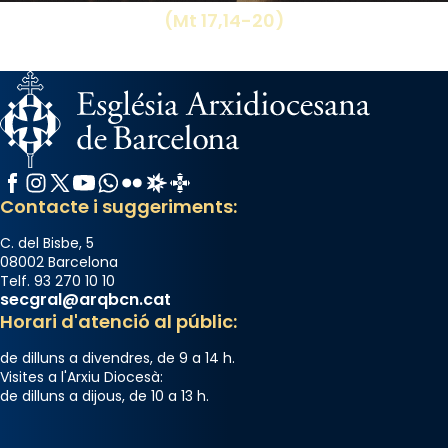
(Mt 17,14-20)
Facebook
Instagram
X / Twitter
YouTube
WhatsApp
Flickr
Radio Estel
Catalunya Cristiana
Contacte i suggeriments:
C. del Bisbe, 5
08002 Barcelona
Telf. 93 270 10 10
secgral@arqbcn.cat
Horari d'atenció al públic:
de dilluns a divendres, de 9 a 14 h.
Visites a l'Arxiu Diocesà:
de dilluns a dijous, de 10 a 13 h.