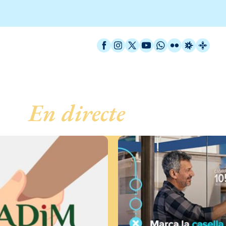
Facebook
Instagram
X / Twitter
YouTube
WhatsApp
Flickr
Radio Est
Catal
En directe