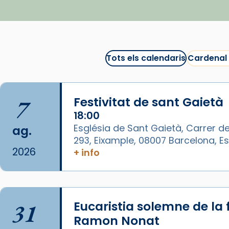
▶️ Descobreix les seves
recomanacions i prepara una
bona sessió de cinema aquest
est
itual
#CinemaEspiritual
Tots els calendaris
Cardenal
@cinemaspiritcat
Imatge: Generada amb IA
(OpenAI)
7
Festivitat de sant Gaietà
Video
18:00
Església de Sant Gaietà, Carrer de
ag.
View on Facebook
·
Share
293, Eixample, 08007 Barcelona, 
2026
+ info
Arquebisbat de Barcelona
1 week ago
La Carmina va patir depressió.
Fa gairebé dos mesos, a l'Estadi
31
Eucaristia solemne de la 
Lluís Companys, la jove va fer
Ramon Nonat
arribar el seu testimoni al papa