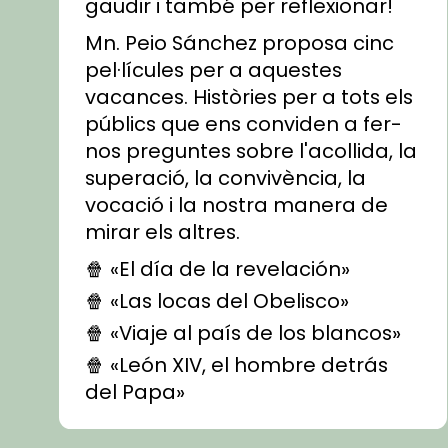
gaudir i també per reflexionar!
Mn. Peio Sánchez proposa cinc
pel·lícules per a aquestes
vacances. Històries per a tots els
públics que ens conviden a fer-
nos preguntes sobre l'acollida, la
superació, la convivència, la
vocació i la nostra manera de
mirar els altres.
🍿 «El día de la revelación»
🍿 «Las locas del Obelisco»
🍿 «Viaje al país de los blancos»
🍿 «León XIV, el hombre detrás
del Papa»
🍿 «Las ovejas detectives»