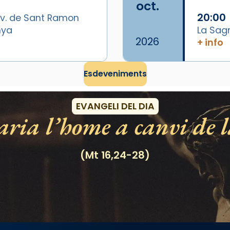
oct.
20:00
v. de Sant Ramon
nya
La Sag
2026
+ info
/2026-
Esdeveniments
EVANGELI DEL DIA
ria l’home a canvi de l
(Mt 16,24-28)