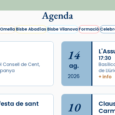
Agenda
 Omella
Bisbe Abadías
Bisbe Vilanova
Formació
Celebr
14
L'As
17:30
l Consell de Cent,
Basílic
ag.
Espanya
de Llúr
2026
+ info
festa de sant
10
Claus
Carme