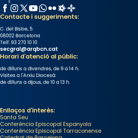
Facebook
Instagram
X / Twitter
YouTube
WhatsApp
Flickr
Radio Estel
Catalunya Cristiana
Tortosa, ha presidit aquest 27 de
juliol la missa de Les Santes de
Contacte i suggeriments:
Mataró.
C. del Bisbe, 5
🔗
tinyurl.com/cvu5jmbk
08002 Barcelona
Telf. 93 270 10 10
📸 J. Merino
secgral@arqbcn.cat
Horari d'atenció al públic:
Photo
View on Facebook
·
Share
de dilluns a divendres, de 9 a 14 h.
Visites a l'Arxiu Diocesà:
de dilluns a dijous, de 10 a 13 h.
Arquebisbat de Barcelona
is at
Catedral de Barcelona.
2 weeks ago
Aquest dilluns, 27 de juliol, ha
Enllaços d'interès:
tingut lloc la missa d’acció de
Santa Seu
gràcies en agraïment al comitè
Conferència Episcopal Espanyola
organitzador de la visita
Conferència Episcopal Tarraconense
Catedral de Barcelona