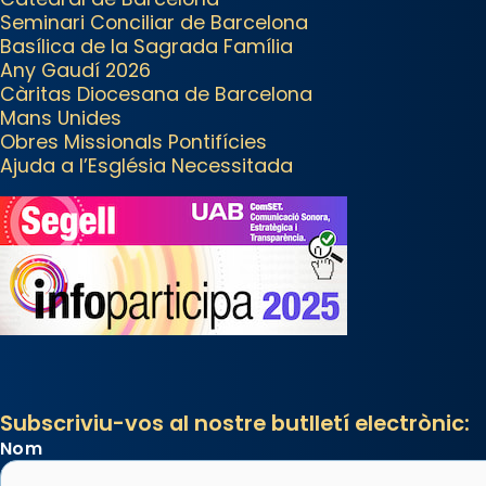
apostòlica del Sant Pare Lleó XIV
Seminari Conciliar de Barcelona
a Barcelona, i als col·laboradors,
Basílica de la Sagrada Família
a la Catedral de Barcelona.
Any Gaudí 2026
Càritas Diocesana de Barcelona
L’arquebisbe de Barcelona, el
Mans Unides
cardenal Joan Josep Omella, ha
Obres Missionals Pontifícies
presidit la missa i l’ha
Ajuda a l’Església Necessitada
concelebrat el bisbe auxiliar de
Barcelona, Mons. David Abadías.
📸 Dr. G. Simón
Photo
View on Facebook
·
Share
Arquebisbat de Barcelona
2 weeks ago
Subscriviu-vos al nostre butlletí electrònic:
Memòria de les santes Juliana i
Nom
Semproniana, verges i màrtirs.