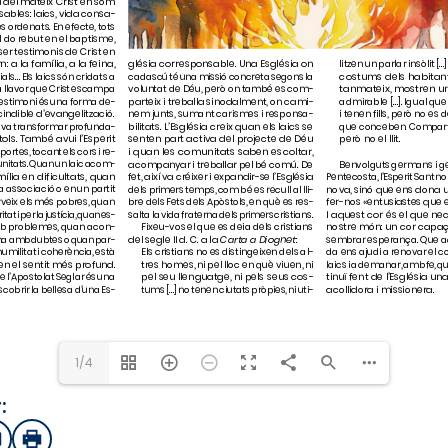
1/4
:
sApp
mail
Imprimir