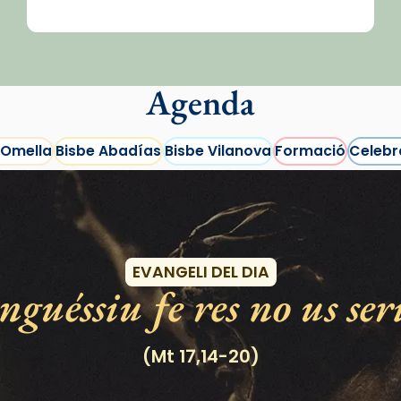
Agenda
 Omella
Bisbe Abadías
Bisbe Vilanova
Formació
Celebr
Esdeveniments
EVANGELI DEL DIA
guéssiu fe res no us ser
(Mt 17,14-20)