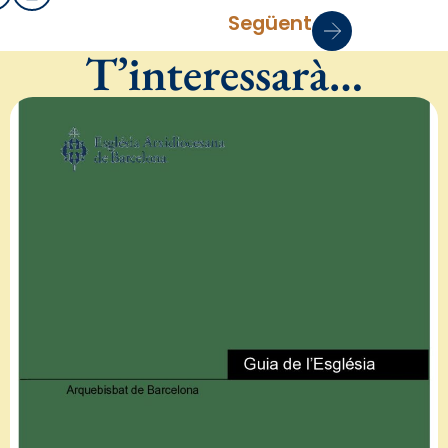
Següent
T’interessarà…