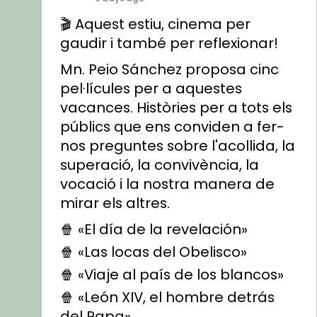
🎬 Aquest estiu, cinema per
gaudir i també per reflexionar!
Mn. Peio Sánchez proposa cinc
pel·lícules per a aquestes
vacances. Històries per a tots els
públics que ens conviden a fer-
nos preguntes sobre l'acollida, la
superació, la convivència, la
vocació i la nostra manera de
mirar els altres.
🍿 «El día de la revelación»
🍿 «Las locas del Obelisco»
🍿 «Viaje al país de los blancos»
🍿 «León XIV, el hombre detrás
del Papa»