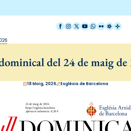
Facebook
Instagram
X / Twitter
YouTube
WhatsApp
Flickr
Radio Est
Catal
2026
 dominical del 24 de maig de
18 Maig, 2026
Església de Barcelona