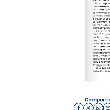
Compartir
Facebook
X / Twitter
What
E