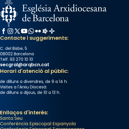
Facebook
Instagram
X / Twitter
YouTube
WhatsApp
Flickr
Radio Estel
Catalunya Cristiana
Contacte i suggeriments:
C. del Bisbe, 5
08002 Barcelona
Telf. 93 270 10 10
secgral@arqbcn.cat
Horari d'atenció al públic:
de dilluns a divendres, de 9 a 14 h.
Visites a l'Arxiu Diocesà:
de dilluns a dijous, de 10 a 13 h.
Enllaços d'interès:
Santa Seu
Conferència Episcopal Espanyola