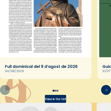
Full dominical del 9 d’agost de 2026
Guia
04/08/2026
31/0
Veure-ho tot