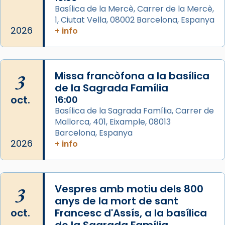
View on Facebook
·
Share
Basílica de la Mercè, Carrer de la Mercè,
1, Ciutat Vella, 08002 Barcelona, Espanya
2026
Arquebisbat de Barcelona
+ info
2 weeks ago
Memòria de les santes Juliana i
Semproniana, verges i màrtirs.
3
Missa francòfona a la basílica
de la Sagrada Família
Acompanyant la història de sant Cugat, a
oct.
16:00
partir de l’Edat Mitjana sorgeix la tradició
Basílica de la Sagrada Família, Carrer de
que les santes Juliana (“relatiu a Júlia”) i
Mallorca, 401, Eixample, 08013
Semproniana (“relatiu a Semprònia =
Barcelona, Espanya
eterna”) són deixebles seves. I l’any 1667, el
2026
+ info
frare Joan Gaspar Roig, afirma en una obra
que les santes són filles de l’antiga Iluro.
Mataró en reivindicarà les relíquies fins que
3
Vespres amb motiu dels 800
les aconseguirà el 1772. L’ofici que es canta
anys de la mort de sant
a la “Missa de les Santes” (“Missa de
oct.
Francesc d'Assís, a la basílica
Glòria”) fou composta el 1848 per Mn.