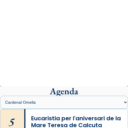
www.vaticannews.va/es/iglesia/news/2026-
07/carmina-historia-depresion-papa-viaje-
espana-testimoni...
Photo
View on Facebook
·
Share
Arquebisbat de Barcelona
2 weeks ago
«Avui les santes Juliana i Semproniana ens
ajuden a alçar la mirada»
Mons. Sergi Gordo, bisbe de Tortosa, ha
presidit aquest 27 de juliol la missa de Les
Agenda
Santes de Mataró.
🔗
tinyurl.com/cvu5jmbk
📸 J. Merino
5
Eucaristia per l'aniversari de la
Mare Teresa de Calcuta
Photo