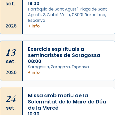
set.
19:00
View on Facebook
·
Share
Parròquia de Sant Agustí, Plaça de Sant
Agustí, 2, Ciutat Vella, 08001 Barcelona,
Arquebisbat de Barcelona
is at Catedral
Espanya
de Barcelona.
2026
+ info
2 weeks ago
Aquest dilluns, 27 de juliol, ha tingut lloc la
missa d’acció de gràcies en agraïment al
13
Exercicis espirituals a
comitè organitzador de la visita apostòlica
seminaristes de Saragossa
del Sant Pare Lleó XIV a Barcelona, i als
set.
08:00
col·laboradors, a la Catedral de Barcelona.
Saragossa, Zaragoza, Espanya
L’arquebisbe de Barcelona, el cardenal Joan
2026
+ info
Josep Omella, ha presidit la missa i l’ha
concelebrat el bisbe auxiliar de Barcelona,
Mons. David Abadías.
24
Missa amb motiu de la
📸 Dr. G. Simón
Solemnitat de la Mare de Déu
set.
de la Mercè
Photo
10:30