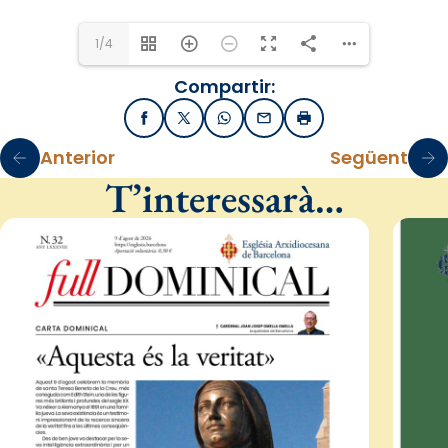
1/4
Compartir:
Facebook
X / Twitter
WhatsApp
Email
Imprimir
Anterior
Següent
T’interessarà…