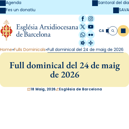
Agenda
Santoral del dia
SAVA
Fes un donatiu
Facebook
Instagram
X / Twitter
YouTube
CA
Me
Cerca
WhatsApp
Flickr
Radio Estel
Catalunya Cristi
Home
Fulls Dominicals
Full dominical del 24 de maig de 2026
Full dominical del 24 de maig
de 2026
18 Maig, 2026
Església de Barcelona