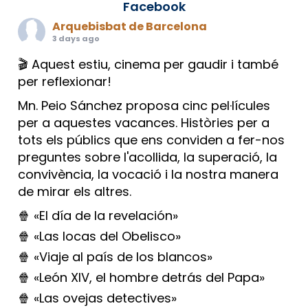
Facebook
Arquebisbat de Barcelona
3 days ago
🎬 Aquest estiu, cinema per gaudir i també
per reflexionar!
Mn. Peio Sánchez proposa cinc pel·lícules
per a aquestes vacances. Històries per a
tots els públics que ens conviden a fer-nos
preguntes sobre l'acollida, la superació, la
convivència, la vocació i la nostra manera
de mirar els altres.
🍿 «El día de la revelación»
🍿 «Las locas del Obelisco»
🍿 «Viaje al país de los blancos»
🍿 «León XIV, el hombre detrás del Papa»
🍿 «Las ovejas detectives»