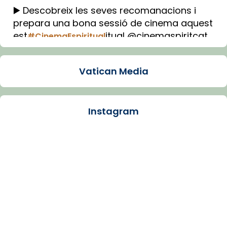
▶️ Descobreix les seves recomanacions i
prepara una bona sessió de cinema aquest
est
itual @cinemaspiritcat
#CinemaEspiritual
Imatge: Generada amb IA (OpenAI)
Video
Vatican Media
View on Facebook
·
Share
Instagram
Arquebisbat de Barcelona
1 week ago
La Carmina va patir depressió. Fa gairebé
dos mesos, a l'Estadi Lluís Companys, la
jove va fer arribar el seu testimoni al papa
Lleó XIV.
Recupera l'entrevista comp
Vatican
tican News 👇
News