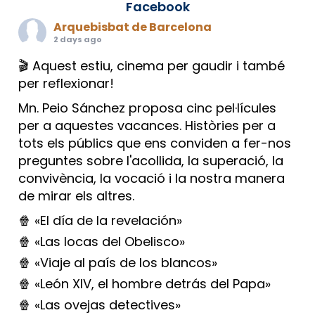
Facebook
Arquebisbat de Barcelona
2 days ago
🎬 Aquest estiu, cinema per gaudir i també
per reflexionar!
Mn. Peio Sánchez proposa cinc pel·lícules
per a aquestes vacances. Històries per a
tots els públics que ens conviden a fer-nos
preguntes sobre l'acollida, la superació, la
convivència, la vocació i la nostra manera
de mirar els altres.
🍿 «El día de la revelación»
🍿 «Las locas del Obelisco»
🍿 «Viaje al país de los blancos»
🍿 «León XIV, el hombre detrás del Papa»
🍿 «Las ovejas detectives»