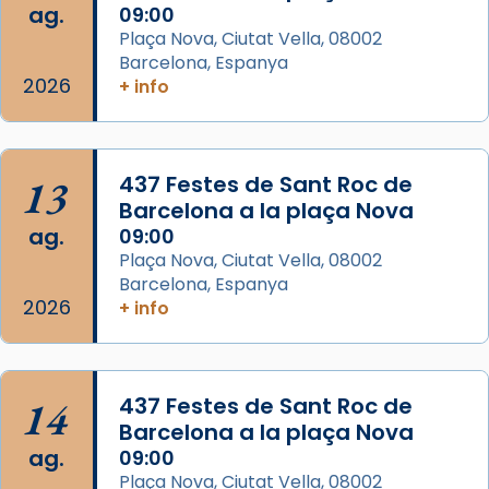
ag.
09:00
View on Facebook
·
Share
Plaça Nova, Ciutat Vella, 08002
Barcelona, Espanya
Arquebisbat de Barcelona
2026
is at Catedral
+ info
de Barcelona.
2 weeks ago
Aquest dilluns, 27 de juliol, ha tingut lloc la
13
437 Festes de Sant Roc de
missa d’acció de gràcies en agraïment al
Barcelona a la plaça Nova
comitè organitzador de la visita apostòlica
ag.
09:00
del Sant Pare Lleó XIV a Barcelona, i als
Plaça Nova, Ciutat Vella, 08002
col·laboradors, a la Catedral de Barcelona.
Barcelona, Espanya
L’arquebisbe de Barcelona, el cardenal Joan
2026
+ info
Josep Omella, ha presidit la missa i l’ha
concelebrat el bisbe auxiliar de Barcelona,
Mons. David Abadías.
14
437 Festes de Sant Roc de
📸 Dr. G. Simón
Barcelona a la plaça Nova
ag.
09:00
Photo
Plaça Nova, Ciutat Vella, 08002