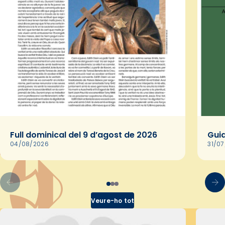
Full dominical del 9 d’agost de 2026
Guia
04/08/2026
31/0
Veure-ho tot