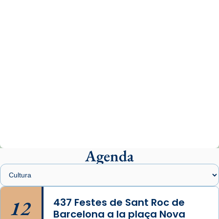
www.vaticannews.va/es/iglesia/news/2026-
07/carmina-historia-depresion-papa-viaje-
espana-testimoni...
Photo
View on Facebook
·
Share
Arquebisbat de Barcelona
1 week ago
«Avui les santes Juliana i Semproniana ens
ajuden a alçar la mirada»
Mons. Sergi Gordo, bisbe de Tortosa, ha
presidit aquest 27 de juliol la missa de Les
Agenda
Santes de Mataró.
🔗
tinyurl.com/cvu5jmbk
📸 J. Merino
12
437 Festes de Sant Roc de
Barcelona a la plaça Nova
Photo