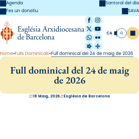
Agenda
Santoral del dia
SAVA
Fes un donatiu
Facebook
Instagram
X / Twitter
YouTube
CA
Me
Cerca
WhatsApp
Flickr
Radio Estel
Catalunya Cristi
Home
Fulls Dominicals
Full dominical del 24 de maig de 2026
Full dominical del 24 de maig
de 2026
18 Maig, 2026
Església de Barcelona