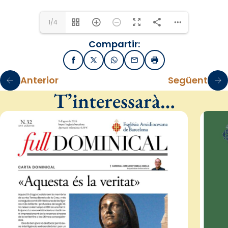
1/4
Compartir:
Facebook
X / Twitter
WhatsApp
Email
Imprimir
Anterior
Següent
T’interessarà…