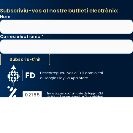
Subscriviu-vos al nostre butlletí electrònic:
Nom
Correu electrònic
*
Avís Legal
Protecció de Dades
Política de Cookies
Canal de denúncia
Copyright 2026 ©ARQUEBISBAT DE BARCELONA, tots els drets
reservats.