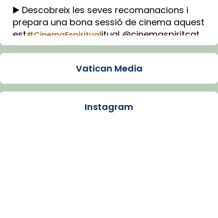
▶️ Descobreix les seves recomanacions i
prepara una bona sessió de cinema aquest
est
itual @cinemaspiritcat
#CinemaEspiritual
Imatge: Generada amb IA (OpenAI)
Video
Vatican Media
View on Facebook
·
Share
Instagram
Arquebisbat de Barcelona
1 week ago
La Carmina va patir depressió. Fa gairebé
dos mesos, a l'Estadi Lluís Companys, la
jove va fer arribar el seu testimoni al papa
Lleó XIV.
Recupera l'entrevista comp
Vatican
tican News 👇
News