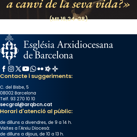
a canvi de la seva vida?
(Mt 16,24-28)
Facebook
Instagram
X / Twitter
YouTube
WhatsApp
Flickr
Radio Estel
Catalunya Cristiana
Contacte i suggeriments:
C. del Bisbe, 5
08002 Barcelona
Telf. 93 270 10 10
secgral@arqbcn.cat
Horari d'atenció al públic:
de dilluns a divendres, de 9 a 14 h.
Visites a l'Arxiu Diocesà:
de dilluns a dijous, de 10 a 13 h.