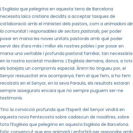
L’Església que pelegrina en aquesta terra de Barcelona
necessita laics cristians decidits a acceptar tasques de
col·laboració amb el ministeri dels pastors, com a
an
imadors de
la comunitat
i
responsables de sectors pastorals
, per poder
posar en marxa les noves unitats pastorals amb què poder
servir des d’ara més i millor els nostres pobles i per posar en
marxa una veritable i profunda pastoral familiar, tan necessària
en la nostra societat moderna. L’Església demana, doncs, a tots
els batejats un compromís especial. Ànim! No tingueu por, el
Senyor ressuscitat ens acompanya. Fem el que fem, si ho fem
recolzats en el Senyor, en la seva Paraula, els resultats estaran
sempre assegurats encara que no sempre puguem ser-ne
testimonis.
Tinc la convicció profunda que l’Esperit del Senyor vindrà en
aquesta nova Pentecosta sobre cadascun de nosaltres, sobre
tota l’Església que pelegrina en aquesta Església de Barcelona.
Estic convençut que ens animarà i enfortirà per respondre amb