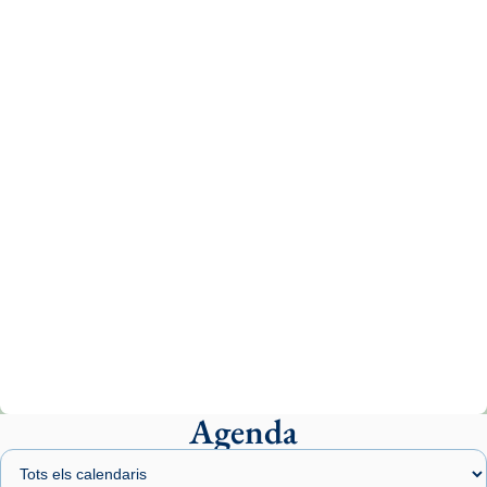
Recupera l'entrevista comp
Vatican
tican News 👇
News
www.vaticannews.va/es/iglesia/news/2026-
07/carmina-historia-depresion-papa-viaje-
espana-testimoni...
Photo
View on Facebook
·
Share
Arquebisbat de Barcelona
2 weeks ago
«Avui les santes Juliana i Semproniana ens
ajuden a alçar la mirada»
Mons. Sergi Gordo, bisbe de Tortosa, ha
presidit aquest 27 de juliol la missa de Les
Agenda
Santes de Mataró.