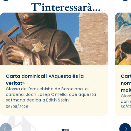
T’interessarà…
Carta dominical | «Aquesta és la
Cart
veritat»
nom
Glossa de l'arquebisbe de Barcelona, el
mol
cardenal Joan Josep Omella, que aquesta
Glos
setmana dedica a Edith Stein.
corr
06/08/2026
30/0