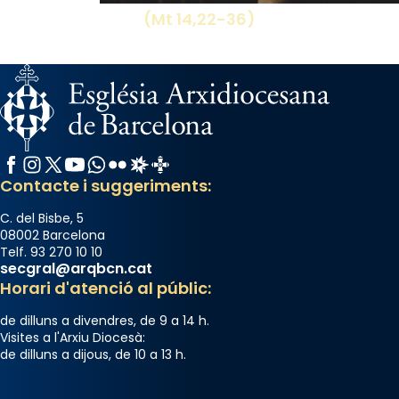
(Mt 14,22-36)
Facebook
Instagram
X / Twitter
YouTube
WhatsApp
Flickr
Radio Estel
Catalunya Cristiana
Contacte i suggeriments:
C. del Bisbe, 5
08002 Barcelona
Telf. 93 270 10 10
secgral@arqbcn.cat
Horari d'atenció al públic:
de dilluns a divendres, de 9 a 14 h.
Visites a l'Arxiu Diocesà:
de dilluns a dijous, de 10 a 13 h.