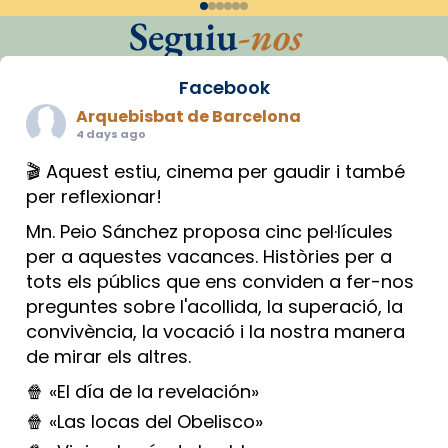
Seguiu
-nos
Facebook
Arquebisbat de Barcelona
4 days ago
🎬 Aquest estiu, cinema per gaudir i també
per reflexionar!
Mn. Peio Sánchez proposa cinc pel·lícules
per a aquestes vacances. Històries per a
tots els públics que ens conviden a fer-nos
preguntes sobre l'acollida, la superació, la
convivència, la vocació i la nostra manera
de mirar els altres.
🍿 «El día de la revelación»
🍿 «Las locas del Obelisco»