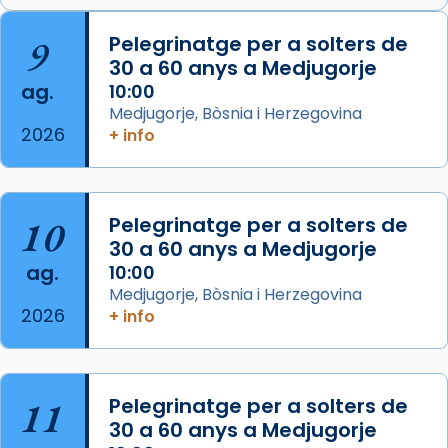
🔗
tinyurl.com/cvu5jmbk
📸 J. Merino
9
Pelegrinatge per a solters de
30 a 60 anys a Medjugorje
Photo
ag.
10:00
View on Facebook
·
Share
Medjugorje, Bòsnia i Herzegovina
2026
+ info
Arquebisbat de Barcelona
is at Catedral
de Barcelona.
2 weeks ago
Aquest dilluns, 27 de juliol, ha tingut lloc la
10
Pelegrinatge per a solters de
missa d’acció de gràcies en agraïment al
30 a 60 anys a Medjugorje
ag.
comitè organitzador de la visita apostòlica
10:00
Medjugorje, Bòsnia i Herzegovina
del Sant Pare Lleó XIV a Barcelona, i als
2026
+ info
col·laboradors, a la Catedral de Barcelona.
L’arquebisbe de Barcelona, el cardenal Joan
Josep Omella, ha presidit la missa i l’ha
11
Pelegrinatge per a solters de
concelebrat el bisbe auxiliar de Barcelona,
30 a 60 anys a Medjugorje
Mons. David Abadías.