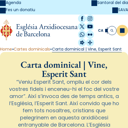
Agenda
Santoral del dia
SAVA
Fes un donatiu
Facebook
Instagram
X / Twitter
YouTube
CA
Me
Cerca
WhatsApp
Flickr
Radio Estel
Catalunya Cristi
Home
Cartes dominicals
Carta dominical | Vine, Esperit Sant
Carta dominical | Vine,
Esperit Sant
“Veniu Esperit Sant, ompliu el cor dels
vostres fidels i enceneu-hi el foc del vostre
amor”. Així s’invoca des de temps antics, a
l’Església, l’Esperit Sant. Així convido que ho
fem tots nosaltres, cristians que
pelegrinem en aquesta arxidiòcesi
entranyable de Barcelona. L’Església