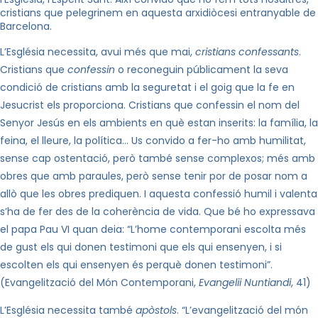
cristians que pelegrinem en aquesta arxidiòcesi entranyable de
Barcelona.
L’Església necessita, avui més que mai,
cristians confessants
.
Cristians que
confessin
o reconeguin públicament la seva
condició de cristians amb la seguretat i el goig que la fe en
Jesucrist els proporciona. Cristians que confessin el nom del
Senyor Jesús en els ambients en què estan inserits: la família, la
feina, el lleure, la política… Us convido a fer-ho amb humilitat,
sense cap ostentació, però també sense complexos; més amb
obres que amb paraules, però sense tenir por de posar nom a
allò que les obres prediquen. I aquesta confessió humil i valenta
s’ha de fer des de la coherència de vida. Que bé ho expressava
el papa Pau VI quan deia: “L’home contemporani escolta més
de gust els qui donen testimoni que els qui ensenyen, i si
escolten els qui ensenyen és perquè donen testimoni”.
(Evangelització del Món Contemporani,
Evangelii Nuntiandi
, 41)
L’Església necessita també
apòstols
. “L’evangelització del món