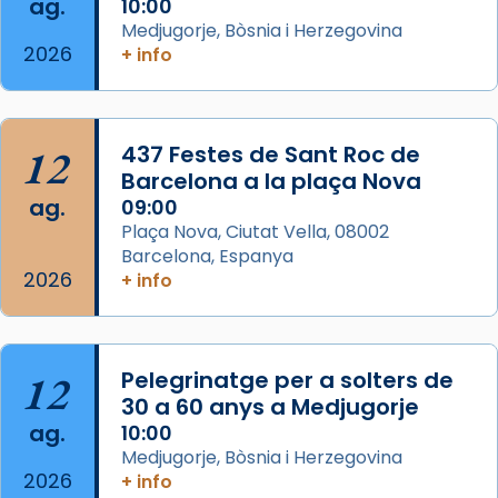
ag.
10:00
📸 Dr. G. Simón
Medjugorje, Bòsnia i Herzegovina
2026
+ info
Photo
View on Facebook
·
Share
12
437 Festes de Sant Roc de
Arquebisbat de Barcelona
2 weeks ago
Barcelona a la plaça Nova
ag.
09:00
Memòria de les santes Juliana i
Plaça Nova, Ciutat Vella, 08002
Semproniana, verges i màrtirs.
Barcelona, Espanya
2026
Acompanyant la història de sant Cugat, a
+ info
partir de l’Edat Mitjana sorgeix la tradició
que les santes Juliana (“relatiu a Júlia”) i
Semproniana (“relatiu a Semprònia =
12
Pelegrinatge per a solters de
eterna”) són deixebles seves. I l’any 1667, el
30 a 60 anys a Medjugorje
frare Joan Gaspar Roig, afirma en una obra
ag.
10:00
que les santes són filles de l’antiga Iluro.
Medjugorje, Bòsnia i Herzegovina
Mataró en reivindicarà les relíquies fins que
2026
+ info