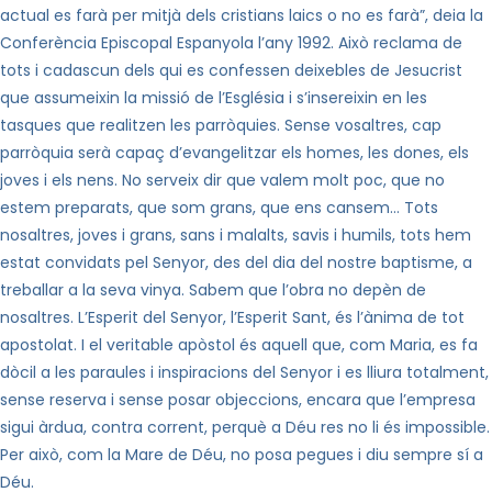
actual es farà per mitjà dels cristians laics o no es farà”, deia la
Conferència Episcopal Espanyola l’any 1992. Això reclama de
tots i cadascun dels qui es confessen deixebles de Jesucrist
que assumeixin la missió de l’Església i s’insereixin en les
tasques que realitzen les parròquies. Sense vosaltres, cap
parròquia serà capaç d’evangelitzar els homes, les dones, els
joves i els nens. No serveix dir que valem molt poc, que no
estem preparats, que som grans, que ens cansem… Tots
nosaltres, joves i grans, sans i malalts, savis i humils, tots hem
estat convidats pel Senyor, des del dia del nostre baptisme, a
treballar a la seva vinya. Sabem que l’obra no depèn de
nosaltres. L’Esperit del Senyor, l’Esperit Sant, és l’ànima de tot
apostolat. I el veritable apòstol és aquell que, com Maria, es fa
dòcil a les paraules i inspiracions del Senyor i es lliura totalment,
sense reserva i sense posar objeccions, encara que l’empresa
sigui àrdua, contra corrent, perquè a Déu res no li és impossible.
Per això, com la Mare de Déu, no posa pegues i diu sempre sí a
Déu.