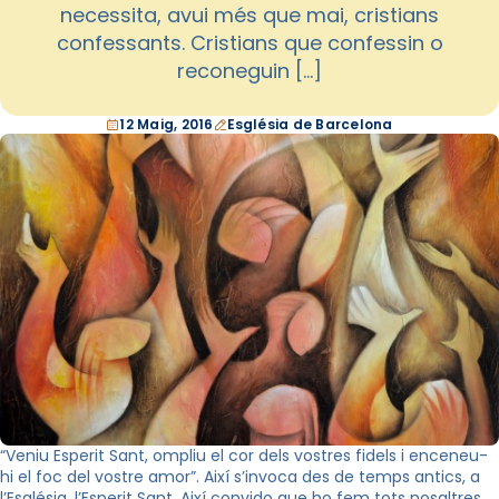
necessita, avui més que mai, cristians
confessants. Cristians que confessin o
reconeguin […]
12 Maig, 2016
Església de Barcelona
“Veniu Esperit Sant, ompliu el cor dels vostres fidels i enceneu-
hi el foc del vostre amor”. Així s’invoca des de temps antics, a
l’Església, l’Esperit Sant. Així convido que ho fem tots nosaltres,