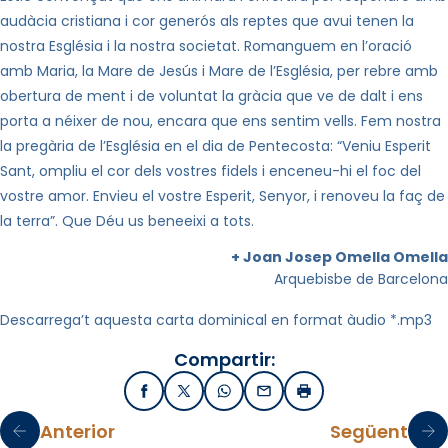
audàcia cristiana i cor generós als reptes que avui tenen la
nostra Església i la nostra societat. Romanguem en l’oració
amb Maria, la Mare de Jesús i Mare de l’Església, per rebre amb
obertura de ment i de voluntat la gràcia que ve de dalt i ens
porta a néixer de nou, encara que ens sentim vells. Fem nostra
la pregària de l’Església en el dia de Pentecosta: “Veniu Esperit
Sant, ompliu el cor dels vostres fidels i enceneu-hi el foc del
vostre amor. Envieu el vostre Esperit, Senyor, i renoveu la faç de
la terra”. Que Déu us beneeixi a tots.
+ Joan Josep Omella Omella
Arquebisbe de Barcelona
Descarrega’t aquesta carta dominical en format àudio *.mp3
Compartir:
Facebook
X / Twitter
WhatsApp
Email
Imprimir
Anterior
Següent