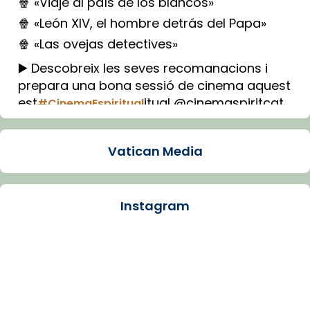
🍿 «Viaje al país de los blancos»
🍿 «León XIV, el hombre detrás del Papa»
🍿 «Las ovejas detectives»
▶️ Descobreix les seves recomanacions i
prepara una bona sessió de cinema aquest
est
itual @cinemaspiritcat
#CinemaEspiritual
Imatge: Generada amb IA (OpenAI)
Video
Vatican Media
View on Facebook
·
Share
Instagram
Arquebisbat de Barcelona
1 week ago
La Carmina va patir depressió. Fa gairebé
dos mesos, a l'Estadi Lluís Companys, la
jove va fer arribar el seu testimoni al papa
Lleó XIV.