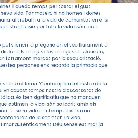
feines li queda temps per tastar el gust
a seva vida. Tanmateix, hi ha homes i dones
ia, al treball i a la vida de comunitat en el si
uesta decisió per tota la vida i són molt
pel silenci i la pregària en el seu lliurament a
dir, la dels monjos i les monges de clausura,
 tan fortament marcat per la secularització.
questes persones ens recorda la primacia que
bus
amb el lema “Contemplem el rostre de la
dia. En aquest temps nostre d’escassetat de
ostòlica, és ben significatiu que no manquen
que estimen la vida, són solidaris amb els
ón. La seva vida contemplativa en un
ntendre’s de la societat. La vida
estimar autènticament Déu sense estimar la