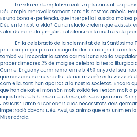
La vida contemplativa realitza plenament les person
Déu omple meravellosament tots els nostres anhels. Heu
És una bona experiència, que interpel·la i suscita molte
Déu en la nostra vida? Quina relació creiem que existeix en
valor donem a la pregària i al silenci en la nostra vida pers
En la celebració de la solemnitat de la Santíssima Tri
proposa pregar pels consagrats i les consagrades en la v
també vull recordar la santa carmelitana Maria Magdalena 
proper dimecres 25 de maig se celebra la festa litúrgica 
Carme. Enguany commemorem els 450 anys del seu naixe
que encomanar-nos a ella i donar a conèixer la vocació d
com ella, tant han aportat a la nostra societat. Encara
que han deixat el món són molt solidàries i estan molt a pr
inquietuds dels homes i les dones, els seus germans. Són 
Jesucrist i amb el cor obert a les necessitats dels german
impetració davant Déu. Avui, us animo que ens unim en la 
Misericòrdia.