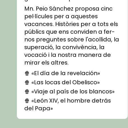
Mn. Peio Sánchez proposa cinc
pel·lícules per a aquestes
vacances. Històries per a tots els
públics que ens conviden a fer-
nos preguntes sobre l'acollida, la
superació, la convivència, la
vocació i la nostra manera de
mirar els altres.
🍿 «El día de la revelación»
🍿 «Las locas del Obelisco»
🍿 «Viaje al país de los blancos»
🍿 «León XIV, el hombre detrás
del Papa»
🍿 «Las ovejas detectives»
▶️ Descobreix les seves