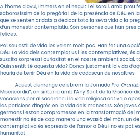
A l’home d’avui, immers en el neguit i el soroll, amb prou 
saborosíssim de la pregària i de la presència de Déu en l
que se senten cridats a dedicar tota la seva vida a la pregàr
d’un monestir contemplatiu. Són persones que han pres aq
felices.
Pel seu estil de vida les veiem molt poc. Han fet una opció 
Déu. La vida dels contemplatius i les contemplatives, és a 
suscita sorpresa i curiositat en el nostre ambient social,
Quin sentit té aquesta vida? Doncs justament la vida d’a
hauria de tenir Déu en la vida de cadascun de nosaltres.
Aquest diumenge celebrem la Jornada
Pro Oranti
Misericòrdia”, en sintonia amb l’Any Sant de la Misericòr
vocacions per al sacerdoci i la vida religiosa activa o ap
les peticions d’ingrés en la vida dels monestirs. Són joves 
germans i estan compromesos en la transformació del m
monestir no és de cap manera una evasió del món, un dese
contemplativa és expressió de l’amor a Déu i no es pot 
humanitat.