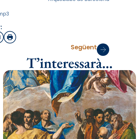
.mp3
:
sApp
mail
Imprimir
Següent
T’interessarà…