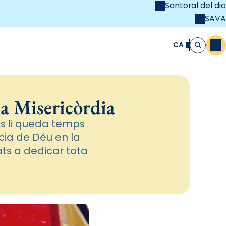
Santoral del dia
SAVA
el
unya Cristiana
CA
M
Cerca
la Misericòrdia
nes li queda temps
cia de Déu en la
ats a dedicar tota