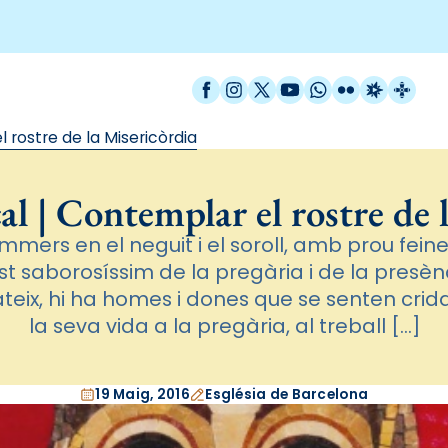
Facebook
Instagram
X / Twitter
YouTube
WhatsApp
Flickr
Radio Est
Catal
 rostre de la Misericòrdia
l | Contemplar el rostre de 
immers en el neguit i el soroll, amb prou fei
ust saborosíssim de la pregària i de la presèn
eix, hi ha homes i dones que se senten crid
la seva vida a la pregària, al treball […]
19 Maig, 2016
Església de Barcelona