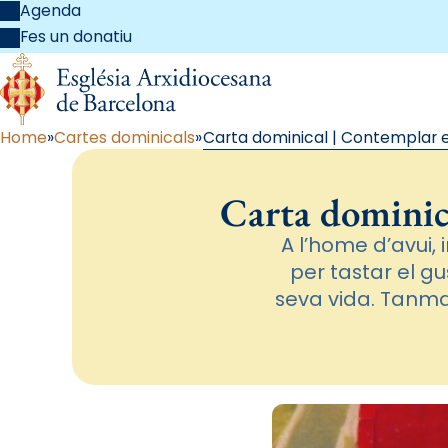
Agenda
Fes un donatiu
Home
Cartes dominicals
Carta dominical | Contemplar el
Carta dominica
A l’home d’avui, 
per tastar el g
seva vida. Tanmat