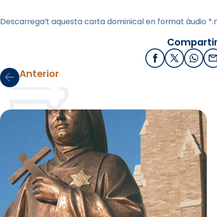
Descarrega’t aquesta carta dominical en format àudio *
Compartir
Facebook
X / Twitter
What
E
Anterior