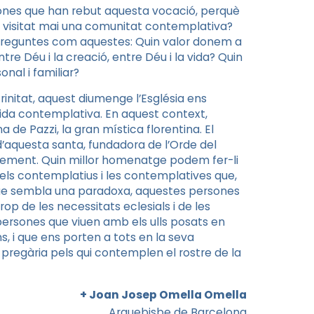
es que han rebut aquesta vocació, perquè
 visitat mai una comunitat contemplativa?
s preguntes com aquestes: Quin valor donem a
tre Déu i la creació, entre Déu i la vida? Quin
onal i familiar?
nitat, aquest diumenge l’Església ens
ida contemplativa. En aquest context,
de Pazzi, la gran mística florentina. El
d’aquesta santa, fundadora de l’Orde del
ment. Quin millor homenatge podem fer-li
els contemplatius i les contemplatives que,
 que sembla una paradoxa, aquestes persones
op de les necessitats eclesials i de les
persones que viuen amb els ulls posats en
s, i que ens porten a tots en la seva
pregària pels qui contemplen el rostre de la
+ Joan Josep Omella Omella
Arquebisbe de Barcelona