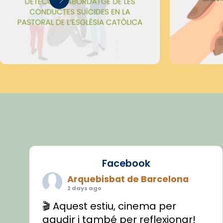
Facebook
Arquebisbat de Barcelona
2 days ago
🎬 Aquest estiu, cinema per
gaudir i també per reflexionar!