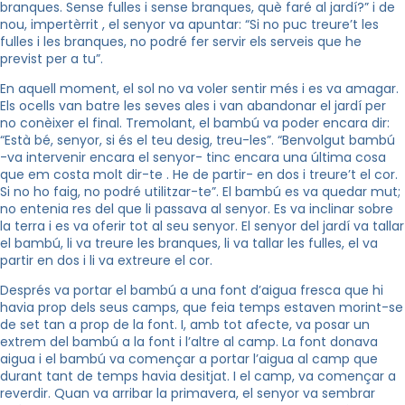
branques. Sense fulles i sense branques, què faré al jardí?” i de
nou, impertèrrit , el senyor va apuntar: “Si no puc treure’t les
fulles i les branques, no podré fer servir els serveis que he
previst per a tu”.
En aquell moment, el sol no va voler sentir més i es va amagar.
Els ocells van batre les seves ales i van abandonar el jardí per
no conèixer el final. Tremolant, el bambú va poder encara dir:
“Està bé, senyor, si és el teu desig, treu-les”. “Benvolgut bambú
-va intervenir encara el senyor- tinc encara una última cosa
que em costa molt dir-te . He de partir- en dos i treure’t el cor.
Si no ho faig, no podré utilitzar-te”. El bambú es va quedar mut;
no entenia res del que li passava al senyor. Es va inclinar sobre
la terra i es va oferir tot al seu senyor. El senyor del jardí va tallar
el bambú, li va treure les branques, li va tallar les fulles, el va
partir en dos i li va extreure el cor.
Després va portar el bambú a una font d’aigua fresca que hi
havia prop dels seus camps, que feia temps estaven morint-se
de set tan a prop de la font. I, amb tot afecte, va posar un
extrem del bambú a la font i l’altre al camp. La font donava
aigua i el bambú va començar a portar l’aigua al camp que
durant tant de temps havia desitjat. I el camp, va començar a
reverdir. Quan va arribar la primavera, el senyor va sembrar