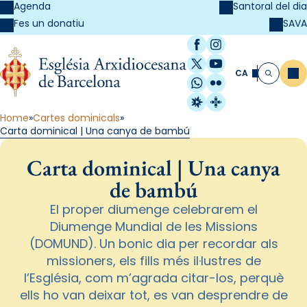
Agenda
Santoral del dia
SAVA
Fes un donatiu
Facebook
Instagram
X / Twitter
YouTube
CA
Me
Cerca
WhatsApp
Flickr
Radio Estel
Catalunya Cristi
Home
Cartes dominicals
Carta dominical | Una canya de bambú
Carta dominical | Una canya
de bambú
El proper diumenge celebrarem el
Diumenge Mundial de les Missions
(DOMUND). Un bonic dia per recordar als
missioners, els fills més il·lustres de
l’Església, com m’agrada citar-los, perquè
ells ho van deixar tot, es van desprendre de