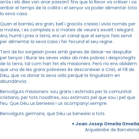
arròs i els dies van anar passant fins que la llavor va créixer i va
arribar el temps de la collita i el senyor va poder alimentar tota
la seva casa.
Quan el bambú era gran, bell i graciós creixia i vivia només per
si mateix, i es complaïa a sí mateix de veure’s esvelt i elegant.
Ara, humil i pres a terra, era un canal que el senyor feia servir
per alimentar la seva casa i fer fecund el seu regne.
Tant de bo sorgeixin joves amb ganes de deixar-se despullar
pel Senyor i lliurar les seves vides als més pobres i desprotegits
de la terra, tal com han fet els missioners. Però no ens oblidem
que una de les grans pobreses és desconèixer a Crist, el Fill de
Déu, que va donar la seva vida perquè la tinguéssim en
abundància.
Benvolguts missioners: sou grans i estimats per la comunitat
cristiana, per tots nosaltres, sou estimats pel que sou i pel que
feu. Que Déu us beneeixi i us acompanyi sempre.
Benvolguts germans, que Déu us beneeixi a tots.
+ Joan Josep Omella Omella
Arquebisbe de Barcelona