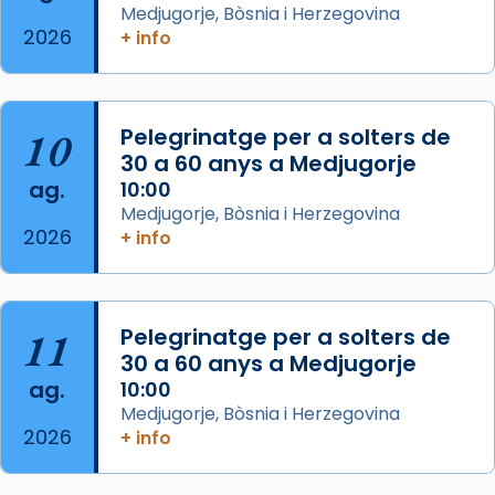
Medjugorje, Bòsnia i Herzegovina
col·laboradors, a la Catedral de Barcelona.
2026
+ info
L’arquebisbe de Barcelona, el cardenal Joan
Josep Omella, ha presidit la missa i l’ha
concelebrat el bisbe auxiliar de Barcelona,
10
Pelegrinatge per a solters de
Mons. David Abadías.
30 a 60 anys a Medjugorje
📸 Dr. G. Simón
ag.
10:00
Medjugorje, Bòsnia i Herzegovina
Photo
2026
+ info
View on Facebook
·
Share
Arquebisbat de Barcelona
11
Pelegrinatge per a solters de
2 weeks ago
30 a 60 anys a Medjugorje
Memòria de les santes Juliana i
ag.
10:00
Semproniana, verges i màrtirs.
Medjugorje, Bòsnia i Herzegovina
2026
+ info
Acompanyant la història de sant Cugat, a
partir de l’Edat Mitjana sorgeix la tradició