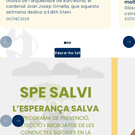
Glossa de l'arquebisbe de Barcelona, el
mol
cardenal Joan Josep Omella, que aquesta
Glos
setmana dedica a Edith Stein.
corr
06/08/2026
30/0
Veure-ho tot