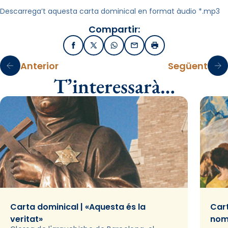
Descarrega’t aquesta carta dominical en format àudio *.mp3
Compartir:
Facebook
X / Twitter
WhatsApp
Email
Imprimir
Anterior
Següent
T’interessarà…
Carta dominical | «Aquesta és la
Cart
veritat»
nom