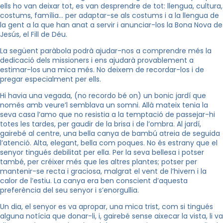
ells ho van deixar tot, es van desprendre de tot: llengua, cultura,
costums, família… per adaptar-se als costums i a la llengua de
la gent a la que han anat a servir i anunciar-los la Bona Nova de
Jesús, el Fill de Déu.
La següent paràbola podrà ajudar-nos a comprendre més la
dedicació dels missioners i ens ajudarà provablement a
estimar-los una mica més. No deixem de recordar-los i de
pregar especialment per ells.
Hi havia una vegada, (no recordo bé on) un bonic jardí que
només amb veure’l semblava un somni. Allà mateix tenia la
seva casa l’amo que no resistia a la temptació de passejar-hi
totes les tardes, per gaudir de la brisa i de l’ombra. Al jardí,
gairebé al centre, una bella canya de bambú atreia de seguida
l’atenció. Alta, elegant, bella com poques. No és estrany que el
senyor tingués debilitat per ella. Per la seva bellesa i potser
també, per créixer més que les altres plantes; potser per
mantenir-se recta i graciosa, malgrat el vent de l’hivern i la
calor de l’estiu. La canya era ben conscient d’aquesta
preferència del seu senyor i s’enorgullia.
Un dia, el senyor es va apropar, una mica trist, com si tingués
alguna notícia que donar-li, i, gairebé sense aixecar la vista, li va