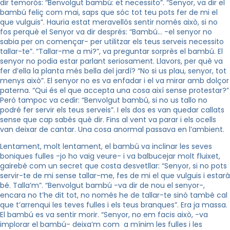
dir temorós: “Benvolgut bambú: et necessito”. “Senyor, va dir el
bambú feliç com mai, saps que sóc tot teu pots fer de mi el
que vulguis”. Hauria estat meravellós sentir només això, si no
fos perquè el Senyor va dir després: “Bambú… -el senyor no
sabia per on començar- per utilitzar els teus serveis necessito
tallar-te”. “Tallar-me a mi?”, va preguntar sorprès el bambú. El
senyor no podia estar parlant seriosament. Llavors, per què va
fer d’ella la planta més bella del jardí? “No si us plau, senyor, tot
menys això”. El senyor no es va enfadar i el va mirar amb dolçor
paterna. “Qui és el que accepta una cosa així sense protestar?”
Però tampoc va cedir: “Benvolgut bambú, si no us tallo no
podré fer servir els teus serveis”. I els dos es van quedar callats
sense que cap sabés què dir. Fins al vent va parar i els ocells
van deixar de cantar. Una cosa anormal passava en l’ambient.
Lentament, molt lentament, el bambú va inclinar les seves
boniques fulles -jo ho vaig veure- i va balbucejar molt fluixet,
gairebé com un secret que costa desvetllar: “Senyor, si no pots
servir-te de mi sense tallar-me, fes de mi el que vulguis i estarà
bé. Talla’m”. “Benvolgut bambú -va dir de nou el senyor-,
encara no t’he dit tot, no només he de tallar-te sinó també cal
que t’arrenqui les teves fulles i els teus branques”. Era ja massa.
El bambú es va sentir morir. “Senyor, no em facis això, -va
implorar el bambú- deixa’m com a mínim les fulles i les