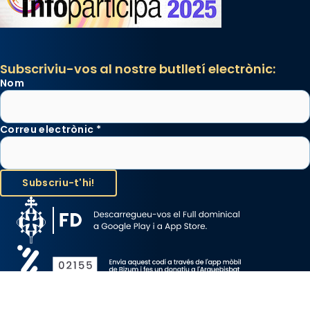
Subscriviu-vos al nostre butlletí electrònic:
Nom
Correu electrònic
*