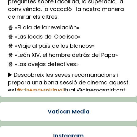
preguntes sobre l'acollida, la superació, la
convivència, la vocació i la nostra manera
de mirar els altres.
🍿 «El día de la revelación»
🍿 «Las locas del Obelisco»
🍿 «Viaje al país de los blancos»
🍿 «León XIV, el hombre detrás del Papa»
🍿 «Las ovejas detectives»
▶️ Descobreix les seves recomanacions i
prepara una bona sessió de cinema aquest
est
itual @cinemaspiritcat
#CinemaEspiritual
Imatge: Generada amb IA (OpenAI)
Video
Vatican Media
View on Facebook
·
Share
Instagram