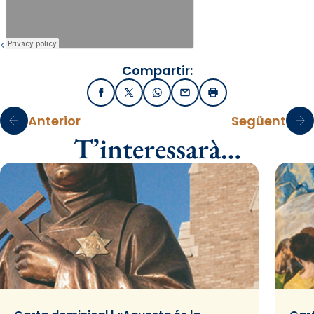
<
Compartir:
Facebook
X / Twitter
WhatsApp
Email
Imprimir
Anterior
Següent
T’interessarà…