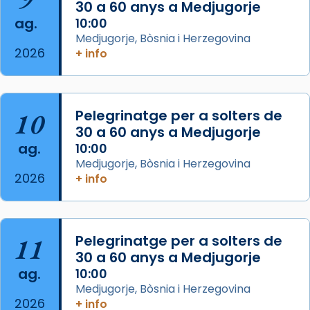
les aconseguirà el 1772. L’ofici que es canta
30 a 60 anys a Medjugorje
ag.
a la “Missa de les Santes” (“Missa de
10:00
Medjugorje, Bòsnia i Herzegovina
Glòria”) fou composta el 1848 per Mn.
2026
+ info
Manuel Blanch, amb aire d’òpera
italianitzant; s’interpreta per privilegi
pontifici, amb orquestra i cor, i té una
duració aproximada de tres hores. Després,
10
Pelegrinatge per a solters de
processó (recuperada el 1972) al voltant
30 a 60 anys a Medjugorje
del temple amb les relíquies de les santes.
ag.
10:00
Des de 1985 hi participa també un grup de
Medjugorje, Bòsnia i Herzegovina
2026
diablesses amb música i ball propis. Festa
+ info
gran a Mataró.
«Si vols saber què és calor, ves per les
Santes a Mataró»🥵.
11
Pelegrinatge per a solters de
30 a 60 anys a Medjugorje
Photo
ag.
10:00
View on Facebook
·
Share
Medjugorje, Bòsnia i Herzegovina
2026
+ info