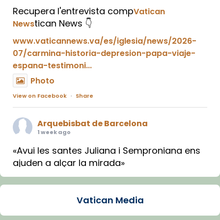
Recupera l'entrevista comp
Vatican
tican News 👇
News
www.vaticannews.va/es/iglesia/news/2026-
07/carmina-historia-depresion-papa-viaje-
espana-testimoni...
Photo
View on Facebook
·
Share
Arquebisbat de Barcelona
1 week ago
«Avui les santes Juliana i Semproniana ens
ajuden a alçar la mirada»
Mons. Sergi Gordo, bisbe de Tortosa, ha
presidit aquest 27 de juliol la missa de Les
Vatican Media
Santes de Mataró.