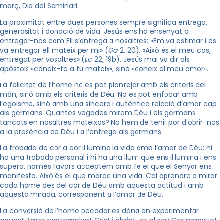
març, Dia del Seminari.
La proximitat entre dues persones sempre significa entrega,
generositat i donació de vida. Jesús ens ha ensenyat a
entregar-nos com Ell s’entrega a nosaltres: «Em va estimar i es
va entregar ell mateix per mi» (
Ga
2, 20), «Això és el meu cos,
entregat per vosaltres» (
Lc
22, 19b). Jesús mai va dir als
apòstols «coneix-te a tu mateix», sinó «coneix el meu amor».
La felicitat de l’home no es pot plantejar amb els criteris del
món, sinó amb els criteris de Déu. No es pot enfocar amb
l’egoisme, sinó amb una sincera i autèntica relació d’amor cap
als germans. Quantes vegades mirem Déu i els germans
tancats en nosaltres mateixos? No hem de tenir por d’obrir-nos
a la presència de Déu i a l’entrega als germans.
La trobada de cor a cor il·lumina la vida amb l’amor de Déu: hi
ha una trobada personal i hi ha una llum que ens il·lumina i ens
supera, només llavors acceptem amb fe el que el Senyor ens
manifesta. Això és el que marca una vida. Cal aprendre a mirar
cada home des del cor de Déu amb aquesta actitud i amb
aquesta mirada, corresponent a l’amor de Déu.
La conversió de l’home pecador es dóna en experimentar