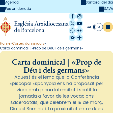
Agenda
Santoral del dia
SAVA
Fes un donatiu
Facebook
Instagram
X / Twitter
YouTube
CA
Me
Cerca
WhatsApp
Flickr
Radio Estel
Catalunya Cristi
Home
Cartes dominicals
Carta dominical | «Prop de Déu i dels germans»
Carta dominical | «Prop de
Déu i dels germans»
Aquest és el lema que la Conferència
Episcopal Espanyola ens ha proposat per
viure amb plena intensitat i sentit la
jornada a favor de les vocacions
sacerdotals, que celebrem el 19 de març,
Dia del Seminari. La proximitat entre dues