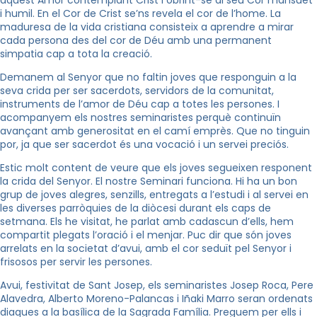
aquest Amor contemplant Crist i obrint-se al seu Cor mansuet
i humil. En el Cor de Crist se’ns revela el cor de l’home. La
maduresa de la vida cristiana consisteix a aprendre a mirar
cada persona des del cor de Déu amb una permanent
simpatia cap a tota la creació.
Demanem al Senyor que no faltin joves que responguin a la
seva crida per ser sacerdots, servidors de la comunitat,
instruments de l’amor de Déu cap a totes les persones. I
acompanyem els nostres seminaristes perquè continuïn
avançant amb generositat en el camí emprès. Que no tinguin
por, ja que ser sacerdot és una vocació i un servei preciós.
Estic molt content de veure que els joves segueixen responent
la crida del Senyor. El nostre Seminari funciona. Hi ha un bon
grup de joves alegres, senzills, entregats a l’estudi i al servei en
les diverses parròquies de la diòcesi durant els caps de
setmana. Els he visitat, he parlat amb cadascun d’ells, hem
compartit plegats l’oració i el menjar. Puc dir que són joves
arrelats en la societat d’avui, amb el cor seduït pel Senyor i
frisosos per servir les persones.
Avui, festivitat de Sant Josep, els seminaristes Josep Roca, Pere
Alavedra, Alberto Moreno-Palancas i Iñaki Marro seran ordenats
diaques a la basílica de la Sagrada Família. Preguem per ells i