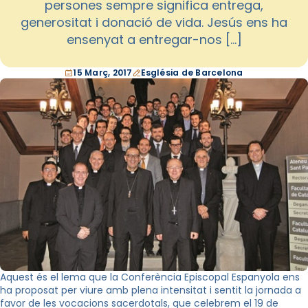
persones sempre significa entrega,
generositat i donació de vida. Jesús ens ha
ensenyat a entregar-nos […]
15 Març, 2017
Església de Barcelona
Aquest és el lema que la Conferència Episcopal Espanyola ens
ha proposat per viure amb plena intensitat i sentit la jornada a
favor de les vocacions sacerdotals, que celebrem el 19 de