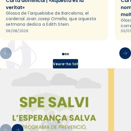
Carta dominical | «Aquesta és la
Cart
veritat»
nom
Glossa de l'arquebisbe de Barcelona, el
mol
cardenal Joan Josep Omella, que aquesta
Glos
setmana dedica a Edith Stein.
corr
06/08/2026
30/0
Veure-ho tot