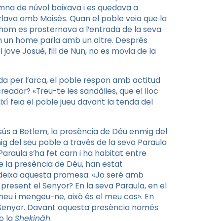
umna de núvol baixava i es quedava a
rlava amb Moisès. Quan el poble veia que la
hom es prosternava a l’entrada de la seva
om un home parla amb un altre. Després
jove Josuè, fill de Nun, no es movia de la
 per l’arca, el poble respon amb actitud
reador? «Treu-te les sandàlies, que el lloc
ixí feia el poble jueu davant la tenda del
sús a Betlem, la presència de Déu enmig del
g del seu poble a través de la seva Paraula
Paraula s’ha fet carn i ha habitat entre
 de la presència de Déu, han estat
ns deixa aquesta promesa: «Jo seré amb
present el Senyor? En la seva Paraula, en el
eneu i mengeu-ne, això és el meu cos». En
el Senyor. Davant aquesta presència només
ro la
Shekinàh
.