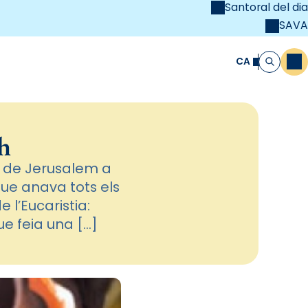
Santoral del dia
SAVA
el
unya Cristiana
CA
M
Cerca
h
s de Jerusalem a
 que anava tots els
e l’Eucaristia:
ue feia una […]