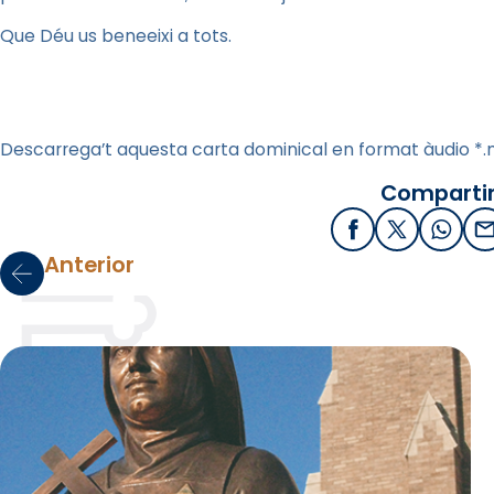
Que Déu us beneeixi a tots.
Descarrega’t aquesta carta dominical en format àudio *
Compartir
Facebook
X / Twitter
What
E
Anterior