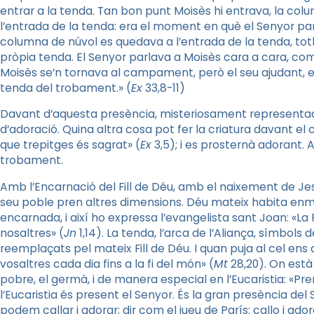
entrar a la tenda. Tan bon punt Moisès hi entrava, la col
l’entrada de la tenda: era el moment en què el Senyor pa
columna de núvol es quedava a l’entrada de la tenda, tot
pròpia tenda. El Senyor parlava a Moisès cara a cara, c
Moisès se’n tornava al campament, però el seu ajudant, el 
tenda del trobament.» (
Ex
33,8-11)
Davant d’aquesta presència, misteriosament representada
d’adoració. Quina altra cosa pot fer la criatura davant el c
que trepitges és sagrat» (
Ex
3,5); i es prosternà adorant. A
trobament.
Amb l’Encarnació del Fill de Déu, amb el naixement de Je
seu poble pren altres dimensions. Déu mateix habita enmi
encarnada, i així ho expressa l’evangelista sant Joan: «La 
nosaltres» (
Jn
1,14). La tenda, l’arca de l’Aliança, símbols
reemplaçats pel mateix Fill de Déu. I quan puja al cel e
vosaltres cada dia fins a la fi del món» (
Mt
28,20). On està 
pobre, el germà, i de manera especial en l’Eucaristia: «Pr
l’Eucaristia és present el Senyor. És la gran presència d
podem callar i adorar; dir com el jueu de París: callo i ado