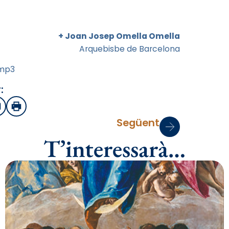
+ Joan Josep Omella Omella
Arquebisbe de Barcelona
.mp3
:
sApp
mail
Imprimir
Següent
T’interessarà…