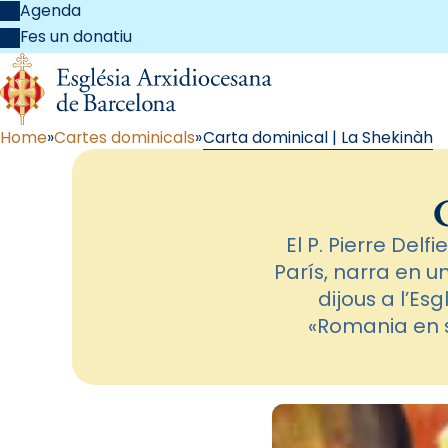
Agenda
Fes un donatiu
Home
Cartes dominicals
Carta dominical | La Shekinàh
El P. Pierre De
París, narra en un
dijous a l’Esg
«Romania en si