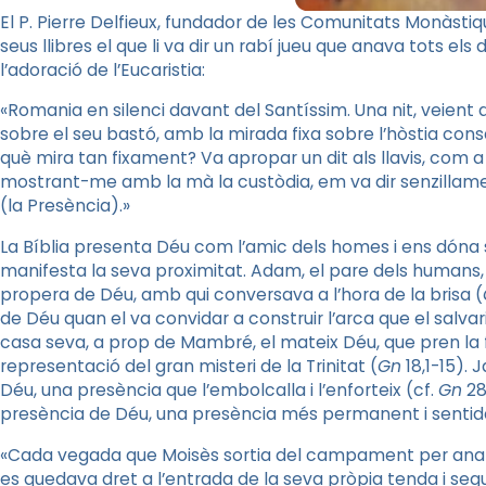
El P. Pierre Delfieux, fundador de les Comunitats Monàstiq
seus llibres el que li va dir un rabí jueu que anava tots els d
l’adoració de l’Eucaristia:
«Romania en silenci davant del Santíssim. Una nit, veient 
sobre el seu bastó, amb la mirada fixa sobre l’hòstia cons
què mira tan fixament? Va apropar un dit als llavis, com a 
mostrant-me amb la mà la custòdia, em va dir senzillame
(la Presència).»
La Bíblia presenta Déu com l’amic dels homes i ens dóna s
manifesta la seva proximitat. Adam, el pare dels humans, v
propera de Déu, amb qui conversava a l’hora de la brisa (
de Déu quan el va convidar a construir l’arca que el salvaria
casa seva, a prop de Mambré, el mateix Déu, que pren la f
representació del gran misteri de la Trinitat (
Gn
18,1-15). 
Déu, una presència que l’embolcalla i l’enforteix (cf.
Gn
28
presència de Déu, una presència més permanent i sentida
«Cada vegada que Moisès sortia del campament per anar a
es quedava dret a l’entrada de la seva pròpia tenda i seg