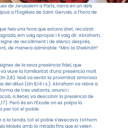
ues de Jerusalem a París, narra en un dels
ijous a l’Església de Saint Gervais, a l’hora de
que feia una hora que estava dret, recolzat
agrada, em vaig apropar i li vaig dir: Abraham,
signe de recolliment i de silenci; després,
nt, de manera admirable: “Miro la
Shekinàh
”
ignes de la seva presència fidel, que
a viure la familiaritat d’una presència molt
Gn
2,8). Noè va sentir la proximitat amorosa
 del diluvi (
Gn
6,14 i s.). Abraham va rebre a
orma de tres visitants, anunci i
Jacob, a Betel, va descobrir la presència de
,17). Però és en l’Èxode on es palpa la
 per tot el poble:
 la tenda, tot el poble s’aixecava; tothom
uia Moisès amb la mirada fins que el veien