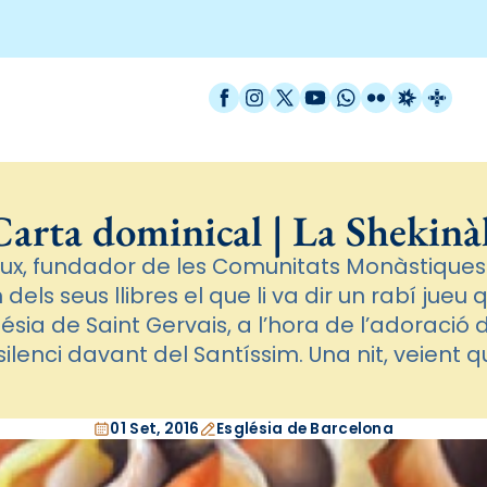
Facebook
Instagram
X / Twitter
YouTube
WhatsApp
Flickr
Radio Est
Catal
Carta dominical | La Shekinà
lfieux, fundador de les Comunitats Monàstique
 dels seus llibres el que li va dir un rabí jueu
lésia de Saint Gervais, a l’hora de l’adoració d
lenci davant del Santíssim. Una nit, veient q
01 Set, 2016
Església de Barcelona