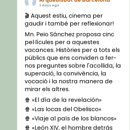
2 days ago
🎬 Aquest estiu, cinema per
gaudir i també per reflexionar!
Mn. Peio Sánchez proposa cinc
pel·lícules per a aquestes
vacances. Històries per a tots els
públics que ens conviden a fer-
nos preguntes sobre l'acollida, la
superació, la convivència, la
vocació i la nostra manera de
mirar els altres.
🍿 «El día de la revelación»
🍿 «Las locas del Obelisco»
🍿 «Viaje al país de los blancos»
🍿 «León XIV, el hombre detrás