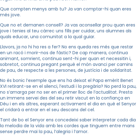
Que compten menys amb tu? Ja van comptar-hi quan eres
més jove.
Que no et demanen consell? Ja vas aconsellar prou quan eres
jove i tenies al teu càrrec uns fills per cuidar, uns alumnes als
quals educar, una comunitat a la qual guiar.
Llavors, ja no hi ha res a fer? No ens queda res més que restar
en un racó i morir-nos de fàstic? De cap manera, continua
animant, somrient, continua sent-hi per quan et necessitin i,
sobretot, continua pregant perquè el món avanci per camins
de pau, de respecte a les persones, de justícia i de solidaritat.
No és bonic l’exemple que ens ha deixat el Papa emèrit Benet
XVI retirant-se en el silenci, l’estudi i la pregària? No perd la pau,
no s’amarga per no ser en el primer lloc de l’actualitat. Presta
un immens servei des del seu retir viscut en la confiança en
Déu i en els altres, esperant activament el dia en què el Senyor
el cridarà a entrar en el seu descans del cel.
Tant de bo el Senyor ens concedeixi saber interpretar cada dia
la melodia de la vida amb les cordes que tinguem entre mans
sense perdre mai la pau, l’alegria i l’amor.