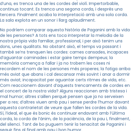
d’una, es trenca una de les cordes del violí. Impertorbable,
continua tocant. Es trenca una segona corda, i després una
tercera. Finalment acaba la interpretació amb una sola corda.
La sala explota en un sonor i llarg aplaudiment.
No podríem comparar aquesta història de Paganini amb la vida
de les persones? A tots ens toca interpretar la melodia de la
nostra pròpia vida familiar, professional, i per això tenim uns
dons, unes qualitats. No obstant això, el temps va passant i
també se’ns trenquen les cordes: cames cansades, incapaces
d’aguantar caminades i estar gaire temps dempeus; la
memòria comença a fallar i ja no trobem les coses ni
recordem el nom de les persones més properes; la fatiga arriba
més aviat que abans i cal descansar més sovint i anar a dormir
més aviat; incapacitat per aguantar certs ritmes de vida, etc.
Com reaccionem davant d’aquests trencaments de cordes en
el concert de la nostra vida? Alguns reaccionen amb tristesa i
mal humor; altres s’aïllen perquè pensen que ja no serveixen
per a res; d’altres viuen amb pau i sense perdre l’humor davant
aquesta contrarietat de veure que fallen les cordes de la vida.
Sí, l’ideal, el que és bonic és continuar endavant amb l’última
corda, la corda de l’ànim, de la paciència, de la pau i, finalment,
del silenci. Tant de bo puguem tenir la tenacitat de Paganini i
seguir fins al final amb pau i bon humor.