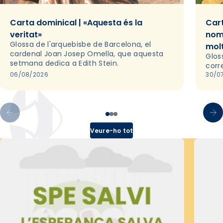
Carta dominical | «Aquesta és la
Cart
veritat»
nom
Glossa de l'arquebisbe de Barcelona, el
mol
cardenal Joan Josep Omella, que aquesta
Glos
setmana dedica a Edith Stein.
corr
06/08/2026
30/0
Veure-ho tot