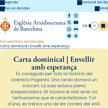
Agenda
Santoral del dia
SAVA
Fes un donatiu
Facebook
Instagram
X / Twitter
YouTube
CA
Me
Cerca
WhatsApp
Flickr
Radio Estel
Catalunya Cristi
Home
Cartes dominicals
Carta dominical | Envellir amb esperança
Carta dominical | Envellir
amb esperança
És coneguda per tots la història del
violinista Paganini. Una tarda donava un
concert. La sala estava plena
d’espectadors. Ell tocava el violí amb tot
l’entusiasme que el caracteritzava. Tot
d’una, es trenca una de les cordes del violí.