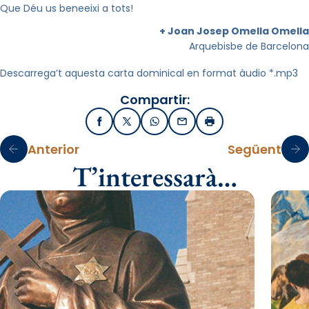
Que Déu us beneeixi a tots!
+ Joan Josep Omella Omella
Arquebisbe de Barcelona
Descarrega’t aquesta carta dominical en format àudio *.mp3
Compartir:
Facebook
X / Twitter
WhatsApp
Email
Imprimir
Anterior
Següent
T’interessarà…