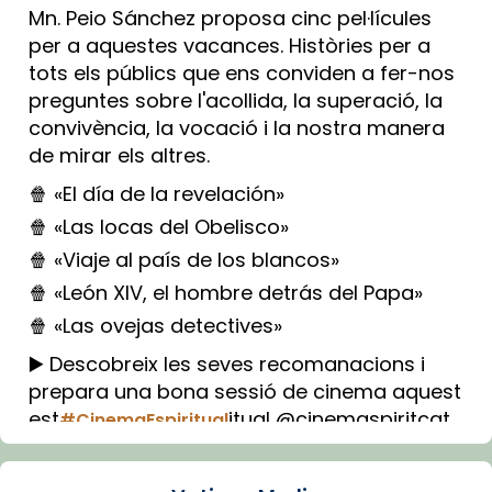
Mn. Peio Sánchez proposa cinc pel·lícules
per a aquestes vacances. Històries per a
tots els públics que ens conviden a fer-nos
preguntes sobre l'acollida, la superació, la
convivència, la vocació i la nostra manera
de mirar els altres.
🍿 «El día de la revelación»
🍿 «Las locas del Obelisco»
🍿 «Viaje al país de los blancos»
🍿 «León XIV, el hombre detrás del Papa»
🍿 «Las ovejas detectives»
▶️ Descobreix les seves recomanacions i
prepara una bona sessió de cinema aquest
est
itual @cinemaspiritcat
#CinemaEspiritual
Imatge: Generada amb IA (OpenAI)