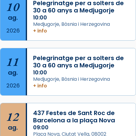
Aquest dilluns, 27 de juliol, ha tingut lloc la
10
Pelegrinatge per a solters de
missa d’acció de gràcies en agraïment al
30 a 60 anys a Medjugorje
ag.
comitè organitzador de la visita apostòlica
10:00
Medjugorje, Bòsnia i Herzegovina
del Sant Pare Lleó XIV a Barcelona, i als
2026
+ info
col·laboradors, a la Catedral de Barcelona.
L’arquebisbe de Barcelona, el cardenal Joan
Josep Omella, ha presidit la missa i l’ha
11
Pelegrinatge per a solters de
concelebrat el bisbe auxiliar de Barcelona,
30 a 60 anys a Medjugorje
Mons. David Abadías.
ag.
10:00
📸 Dr. G. Simón
Medjugorje, Bòsnia i Herzegovina
2026
+ info
Photo
View on Facebook
·
Share
12
437 Festes de Sant Roc de
Arquebisbat de Barcelona
2 weeks ago
Barcelona a la plaça Nova
ag.
09:00
Memòria de les santes Juliana i
Plaça Nova, Ciutat Vella, 08002