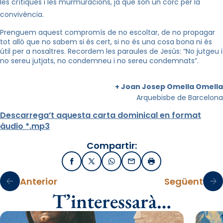
les crítiques i les murmuracions, ja que són un corc per la
convivència.
Prenguem aquest compromís de no escoltar, de no propagar
tot allò que no sabem si és cert, si no és una cosa bona ni és
útil per a nosaltres. Recordem les paraules de Jesús: “No jutgeu i
no sereu jutjats, no condemneu i no sereu condemnats”.
+ Joan Josep Omella Omella
Arquebisbe de Barcelona
Descarrega’t aquesta carta dominical en format
àudio *.mp3
Compartir:
Facebook
X / Twitter
WhatsApp
Email
Imprimir
Anterior
Següent
T’interessarà…