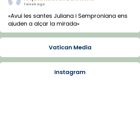
1 week ago
«Avui les santes Juliana i Semproniana ens
ajuden a alçar la mirada»
Mons. Sergi Gordo, bisbe de Tortosa, ha
presidit aquest 27 de juliol la missa de Les
Vatican Media
Santes de Mataró.
🔗
tinyurl.com/cvu5jmbk
📸 J. Merino
Instagram
Photo
View on Facebook
·
Share
Arquebisbat de Barcelona
is at Catedral
de Barcelona.
1 week ago
Aquest dilluns, 27 de juliol, ha tingut lloc la
missa d’acció de gràcies en agraïment al