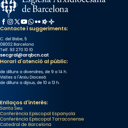
Facebook
Instagram
X / Twitter
YouTube
WhatsApp
Flickr
Radio Estel
Catalunya Cristiana
Contacte i suggeriments:
C. del Bisbe, 5
08002 Barcelona
Telf. 93 270 10 10
secgral@arqbcn.cat
Horari d'atenció al públic:
de dilluns a divendres, de 9 a 14 h.
Visites a l'Arxiu Diocesà:
de dilluns a dijous, de 10 a 13 h.
Enllaços d'interès:
Santa Seu
Conferència Episcopal Espanyola
Conferència Episcopal Tarraconense
Catedral de Barcelona