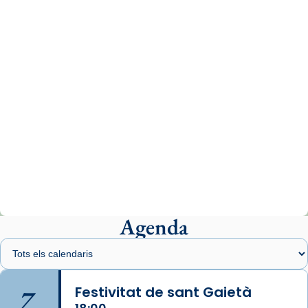
comitè organitzador de la visita apostòlica
del Sant Pare Lleó XIV a Barcelona, i als
col·laboradors, a la Catedral de Barcelona.
L’arquebisbe de Barcelona, el cardenal Joan
Josep Omella, ha presidit la missa i l’ha
concelebrat el bisbe auxiliar de Barcelona,
Mons. David Abadías.
📸 Dr. G. Simón
Photo
View on Facebook
·
Share
Agenda
Arquebisbat de Barcelona
1 week ago
Memòria de les santes Juliana i
Semproniana, verges i màrtirs.
7
Festivitat de sant Gaietà