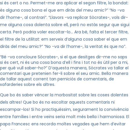
si és cert o no. Permet-me ara aplicar el segon filtre, la bondat:
és alguna cosa bona el que em diràs del meu amic?” “No -va
dir l’home-, al contrari”. “Llavors -va replicar Sòcrates-, vols dir-
me alguna cosa dolenta sobre ell, però no estàs segur que sigui
certa. Però podria voler escoltar-lo… Ara bé, falta el tercer filtre,
el filtre de la utilitat: em serveix d’alguna cosa saber el que em
diràs del meu amic?” “No -va dir l’home-, la veritat és que no”.
“Bé -va concloure Sòcrates-, si el que desitges dir-me no saps
si és cert, ni és una cosa bona d’ell i fins i tot no és útil per a mi,
per què vull saber-ho?” D’aquesta manera, Sòcrates va tallar el
comentari que pretenien fer-li sobre el seu amic. Bella manera
de tallar aquest corrent tan perniciós de comentaris, de
xafarderies sobre els altres.
Que bo és saber vèncer la morbositat sobre les coses dolentes
dels altres! Que bo és no escoltar aquests comentaris ni
escampar-los! Si ho practiquéssim, segurament la convivència
entre famílies i entre veïns seria molt més bella i harmoniosa. El
papa Francesc ens recorda moltes vegades que hem d’evitar