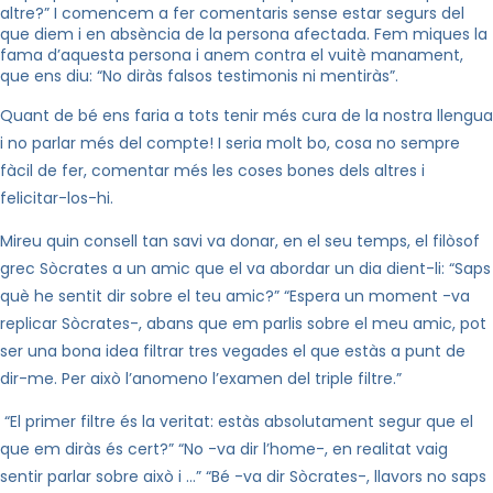
altre?” I comencem a fer comentaris sense estar segurs del
que diem i en absència de la persona afectada. Fem miques la
fama d’aquesta persona i anem contra el vuitè manament,
que ens diu: “No diràs falsos testimonis ni mentiràs”.
Quant de bé ens faria a tots tenir més cura de la nostra llengua
i no parlar més del compte! I seria molt bo, cosa no sempre
fàcil de fer, comentar més les coses bones dels altres i
felicitar-los-hi.
Mireu quin consell tan savi va donar, en el seu temps, el filòsof
grec Sòcrates a un amic que el va abordar un dia dient-li: “Saps
què he sentit dir sobre el teu amic?” “Espera un moment -va
replicar Sòcrates-, abans que em parlis sobre el meu amic, pot
ser una bona idea filtrar tres vegades el que estàs a punt de
dir-me. Per això l’anomeno l’examen del triple filtre.”
“El primer filtre és la veritat: estàs absolutament segur que el
que em diràs és cert?” “No -va dir l’home-, en realitat vaig
sentir parlar sobre això i …” “Bé -va dir Sòcrates-, llavors no saps