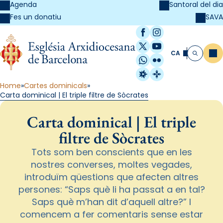
Agenda
Santoral del dia
SAVA
Fes un donatiu
Facebook
Instagram
X / Twitter
YouTube
CA
Me
Cerca
WhatsApp
Flickr
Radio Estel
Catalunya Cristi
Home
Cartes dominicals
Carta dominical | El triple filtre de Sòcrates
Carta dominical | El triple
filtre de Sòcrates
Tots som ben conscients que en les
nostres converses, moltes vegades,
introduïm qüestions que afecten altres
persones: “Saps què li ha passat a en tal?
Saps què m’han dit d’aquell altre?” I
comencem a fer comentaris sense estar