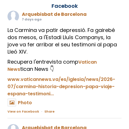
Facebook
Arquebisbat de Barcelona
7 days ago
La Carmina va patir depressió. Fa gairebé
dos mesos, a l'Estadi Lluís Companys, la
jove va fer arribar el seu testimoni al papa
Lleó XIV.
Recupera l'entrevista comp
Vatican
tican News 👇
News
www.vaticannews.va/es/iglesia/news/2026-
07/carmina-historia-depresion-papa-viaje-
espana-testimoni...
Photo
View on Facebook
·
Share
Arquebisbat de Barcelona