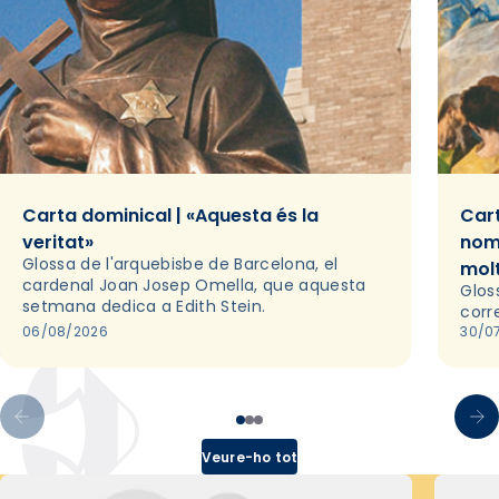
Carta dominical | «Aquesta és la
Cart
veritat»
nom
Glossa de l'arquebisbe de Barcelona, el
mol
cardenal Joan Josep Omella, que aquesta
Glos
setmana dedica a Edith Stein.
corr
06/08/2026
30/0
Veure-ho tot