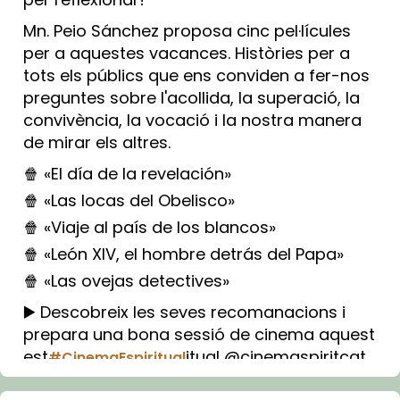
Mn. Peio Sánchez proposa cinc pel·lícules
per a aquestes vacances. Històries per a
tots els públics que ens conviden a fer-nos
preguntes sobre l'acollida, la superació, la
convivència, la vocació i la nostra manera
de mirar els altres.
🍿 «El día de la revelación»
🍿 «Las locas del Obelisco»
🍿 «Viaje al país de los blancos»
🍿 «León XIV, el hombre detrás del Papa»
🍿 «Las ovejas detectives»
▶️ Descobreix les seves recomanacions i
prepara una bona sessió de cinema aquest
est
itual @cinemaspiritcat
#CinemaEspiritual
Imatge: Generada amb IA (OpenAI)