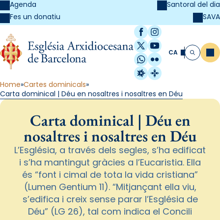
Agenda
Santoral del dia
SAVA
Fes un donatiu
Facebook
Instagram
X / Twitter
YouTube
CA
Me
Cerca
WhatsApp
Flickr
Radio Estel
Catalunya Cristi
Home
Cartes dominicals
Carta dominical | Déu en nosaltres i nosaltres en Déu
Carta dominical | Déu en
nosaltres i nosaltres en Déu
L’Església, a través dels segles, s’ha edificat
i s’ha mantingut gràcies a l’Eucaristia. Ella
és “font i cimal de tota la vida cristiana”
(Lumen Gentium 11). “Mitjançant ella viu,
s’edifica i creix sense parar l’Església de
Déu” (LG 26), tal com indica el Concili