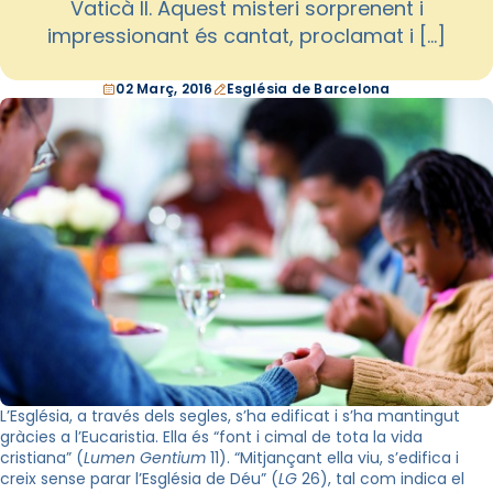
Vaticà II. Aquest misteri sorprenent i
impressionant és cantat, proclamat i […]
02 Març, 2016
Església de Barcelona
L’Església, a través dels segles, s’ha edificat i s’ha mantingut
gràcies a l’Eucaristia. Ella és “font i cimal de tota la vida
cristiana” (
Lumen Gentium
11). “Mitjançant ella viu, s’edifica i
creix sense parar l’Església de Déu” (
LG
26), tal com indica el