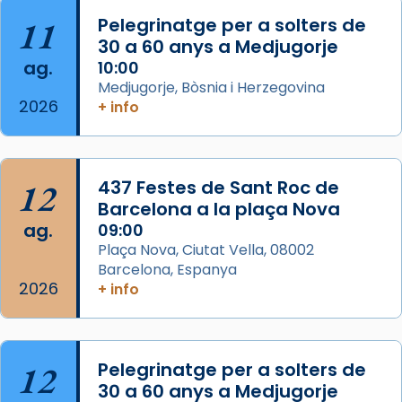
Aquest dilluns, 27 de juliol, ha tingut lloc la
11
Pelegrinatge per a solters de
missa d’acció de gràcies en agraïment al
30 a 60 anys a Medjugorje
ag.
comitè organitzador de la visita apostòlica
10:00
Medjugorje, Bòsnia i Herzegovina
del Sant Pare Lleó XIV a Barcelona, i als
2026
+ info
col·laboradors, a la Catedral de Barcelona.
L’arquebisbe de Barcelona, el cardenal Joan
Josep Omella, ha presidit la missa i l’ha
12
437 Festes de Sant Roc de
concelebrat el bisbe auxiliar de Barcelona,
Barcelona a la plaça Nova
Mons. David Abadías.
ag.
09:00
📸 Dr. G. Simón
Plaça Nova, Ciutat Vella, 08002
Barcelona, Espanya
Photo
2026
+ info
View on Facebook
·
Share
Arquebisbat de Barcelona
12
Pelegrinatge per a solters de
2 weeks ago
30 a 60 anys a Medjugorje
Memòria de les santes Juliana i