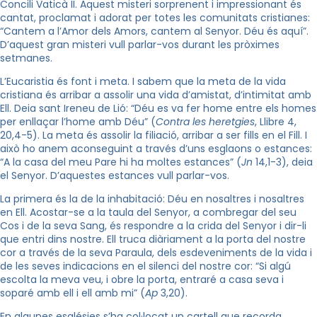
Concili Vaticà II. Aquest misteri sorprenent i impressionant és
cantat, proclamat i adorat per totes les comunitats cristianes:
“Cantem a l’Amor dels Amors, cantem al Senyor. Déu és aquí”.
D’aquest gran misteri vull parlar-vos durant les pròximes
setmanes.
L’Eucaristia és font i meta. I sabem que la meta de la vida
cristiana és arribar a assolir una vida d’amistat, d’intimitat amb
Ell. Deia sant Ireneu de Lió: “Déu es va fer home entre els homes
per enllaçar l’home amb Déu” (
Contra les heretgies
, Llibre 4,
20,4-5). La meta és assolir la filiació, arribar a ser fills en el Fill. I
això ho anem aconseguint a través d’uns esglaons o estances:
“A la casa del meu Pare hi ha moltes estances” (
Jn
14,1-3), deia
el Senyor. D’aquestes estances vull parlar-vos.
La primera és la de la inhabitació: Déu en nosaltres i nosaltres
en Ell. Acostar-se a la taula del Senyor, a combregar del seu
Cos i de la seva Sang, és respondre a la crida del Senyor i dir-li
que entri dins nostre. Ell truca diàriament a la porta del nostre
cor a través de la seva Paraula, dels esdeveniments de la vida i
de les seves indicacions en el silenci del nostre cor: “Si algú
escolta la meva veu, i obre la porta, entraré a casa seva i
soparé amb ell i ell amb mi” (
Ap
3,20).
En algunes esglésies s’ha col·locat un cartell que recorda