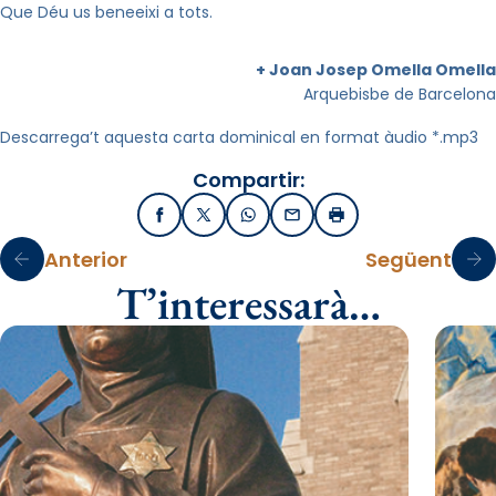
Que Déu us beneeixi a tots.
+ Joan Josep Omella Omella
Arquebisbe de Barcelona
Descarrega’t aquesta carta dominical en format àudio *.mp3
Compartir:
Facebook
X / Twitter
WhatsApp
Email
Imprimir
Anterior
Següent
T’interessarà…