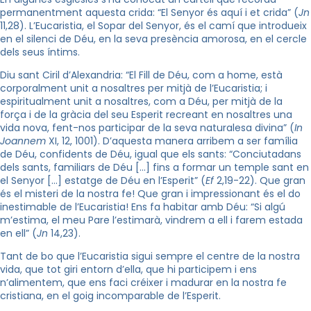
permanentment aquesta crida: “El Senyor és aquí i et crida” (
Jn
11,28). L’Eucaristia, el Sopar del Senyor, és el camí que introdueix
en el silenci de Déu, en la seva presència amorosa, en el cercle
dels seus íntims.
Diu sant Ciril d’Alexandria: “El Fill de Déu, com a home, està
corporalment unit a nosaltres per mitjà de l’Eucaristia; i
espiritualment unit a nosaltres, com a Déu, per mitjà de la
força i de la gràcia del seu Esperit recreant en nosaltres una
vida nova, fent-nos participar de la seva naturalesa divina” (
In
Joannem
XI, 12, 1001). D’aquesta manera arribem a ser família
de Déu, confidents de Déu, igual que els sants: “Conciutadans
dels sants, familiars de Déu […] fins a formar un temple sant en
el Senyor […] estatge de Déu en l’Esperit” (
Ef
2,19-22). Que gran
és el misteri de la nostra fe! Que gran i impressionant és el do
inestimable de l’Eucaristia! Ens fa habitar amb Déu: “Si algú
m’estima, el meu Pare l’estimarà, vindrem a ell i farem estada
en ell” (
Jn
14,23).
Tant de bo que l’Eucaristia sigui sempre el centre de la nostra
vida, que tot giri entorn d’ella, que hi participem i ens
n’alimentem, que ens faci créixer i madurar en la nostra fe
cristiana, en el goig incomparable de l’Esperit.