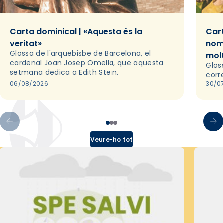
Carta dominical | «Aquesta és la
Cart
veritat»
nom
Glossa de l'arquebisbe de Barcelona, el
mol
cardenal Joan Josep Omella, que aquesta
Glos
setmana dedica a Edith Stein.
corr
06/08/2026
30/0
Veure-ho tot