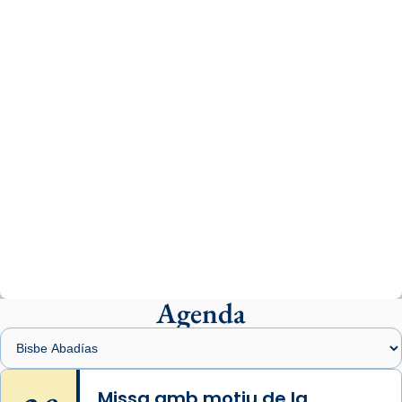
missa d’acció de gràcies en agraïment al
comitè organitzador de la visita apostòlica
del Sant Pare Lleó XIV a Barcelona, i als
col·laboradors, a la Catedral de Barcelona.
L’arquebisbe de Barcelona, el cardenal Joan
Josep Omella, ha presidit la missa i l’ha
concelebrat el bisbe auxiliar de Barcelona,
Mons. David Abadías.
📸 Dr. G. Simón
Photo
View on Facebook
·
Share
Agenda
Arquebisbat de Barcelona
1 week ago
Memòria de les santes Juliana i
Semproniana, verges i màrtirs.
Missa amb motiu de la