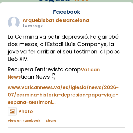
Facebook
Arquebisbat de Barcelona
1 week ago
La Carmina va patir depressió. Fa gairebé
dos mesos, a l'Estadi Lluís Companys, la
jove va fer arribar el seu testimoni al papa
Lleó XIV.
Recupera l'entrevista comp
Vatican
tican News 👇
News
www.vaticannews.va/es/iglesia/news/2026-
07/carmina-historia-depresion-papa-viaje-
espana-testimoni...
Photo
View on Facebook
·
Share