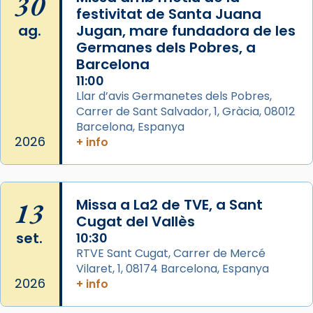
30
festivitat de Santa Juana
Acompanyant la història de sant Cugat, a
ag.
Jugan, mare fundadora de les
partir de l’Edat Mitjana sorgeix la tradició
Germanes dels Pobres, a
que les santes Juliana (“relatiu a Júlia”) i
Barcelona
Semproniana (“relatiu a Semprònia =
11:00
eterna”) són deixebles seves. I l’any 1667, el
Llar d’avis Germanetes dels Pobres,
frare Joan Gaspar Roig, afirma en una obra
Carrer de Sant Salvador, 1, Gràcia, 08012
que les santes són filles de l’antiga Iluro.
Barcelona, Espanya
Mataró en reivindicarà les relíquies fins que
2026
+ info
les aconseguirà el 1772. L’ofici que es canta
a la “Missa de les Santes” (“Missa de
Glòria”) fou composta el 1848 per Mn.
13
Missa a La2 de TVE, a Sant
Manuel Blanch, amb aire d’òpera
Cugat del Vallès
italianitzant; s’interpreta per privilegi
set.
10:30
pontifici, amb orquestra i cor, i té una
RTVE Sant Cugat, Carrer de Mercé
duració aproximada de tres hores. Després,
Vilaret, 1, 08174 Barcelona, Espanya
processó (recuperada el 1972) al voltant
2026
+ info
del temple amb les relíquies de les santes.
Des de 1985 hi participa també un grup de