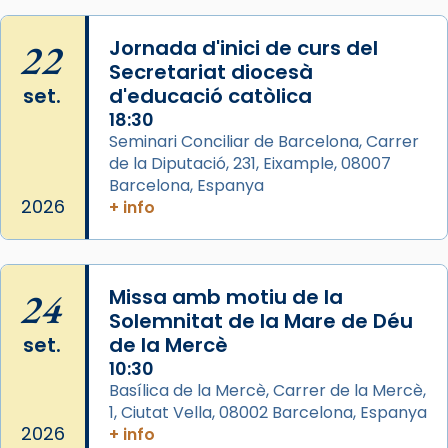
diablesses amb música i ball propis. Festa
22
gran a Mataró.
Jornada d'inici de curs del
Secretariat diocesà
«Si vols saber què és calor, ves per les
set.
d'educació catòlica
Santes a Mataró»🥵.
18:30
Photo
Seminari Conciliar de Barcelona, Carrer
de la Diputació, 231, Eixample, 08007
View on Facebook
·
Share
Barcelona, Espanya
2026
+ info
Arquebisbat de Barcelona
2 weeks ago
Jaume, fill de Zebedeu, és juntament amb el
24
Missa amb motiu de la
seu germà Joan i Pere un dels que
Solemnitat de la Mare de Déu
acompanyava més de prop Jesús.
set.
de la Mercè
Segons el llibre dels Fets (12,2) fou el primer
10:30
apòstol màrtir, decapitat a Jerusalem per
Basílica de la Mercè, Carrer de la Mercè,
1, Ciutat Vella, 08002 Barcelona, Espanya
Herodes Agripa (vers l'any 44).
2026
+ info