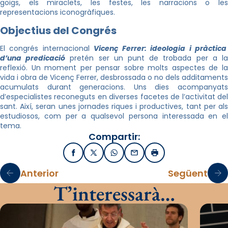
goigs, els miraclets, les festes, les narracions o les
representacions iconogràfiques.
Objectius del Congrés
El congrés internacional
Vicenç Ferrer: ideologia i pràctic
d’una predicació
pretén ser un punt de trobada per a l
reflexió. Un moment per pensar sobre molts aspectes de la
vida i obra de Vicenç Ferrer, desbrossada o no dels additaments
acumulats durant generacions. Uns dies acompanyats
d’especialistes reconeguts en diverses facetes de l’activitat del
sant. Així, seran unes jornades riques i productives, tant per als
estudiosos, com per a qualsevol persona interessada en el
tema.
Compartir:
Facebook
X / Twitter
WhatsApp
Email
Imprimir
Anterior
Següent
T’interessarà…