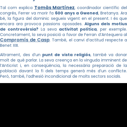
Tomàs Martínez
Tal com explica
, coordinador científic de
congrés, Ferrer va morir fa
600 anys a Gwened
, Bretanya. Ara
bé, la figura del dominic segueix vigent en el present. I és que
encara ara provoca passions oposades.
Alguns dels motiu
de controvèrsia?
La seva
activitat política
, per exemple
Concretament, la seva posició a favor de Ferran d’Antequera al
Compromís de Casp
. També, el canvi d’actitud respecte a
Benet XIII.
Altrament, des d’un
punt de vista religiós
, també va dona
molt de què parlar. La seva creença en la vinguda imminent de
l’Anticrist i, en conseqüència, la necessària preparació de la
població davant la fi dels temps generà més d’un conflicte.
Però, també, l’adhesió incondicional de molts sectors socials.