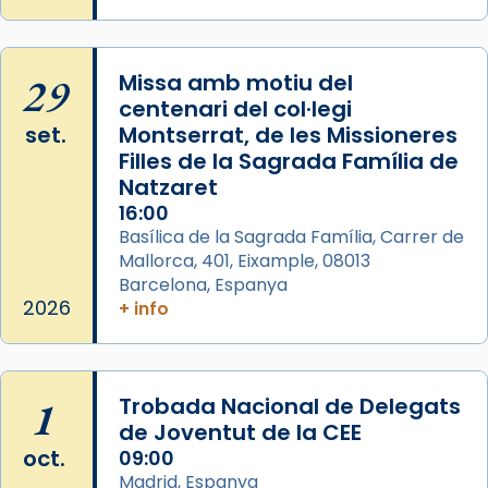
Patró de Galícia, després de les invasions
musulmanes fou venerat com a patró dels
Regnes castellans i més tard de tota
29
Missa amb motiu del
Espanya.
centenari del col·legi
El seu sepulcre a Compostela fou un gran
set.
Montserrat, de les Missioneres
centre de peregrinacions medievals de tot
Filles de la Sagrada Família de
el món cristià, després de Roma i terra
Natzaret
Santa.
16:00
Basílica de la Sagrada Família, Carrer de
«A Raïms de Sant Jaume, raïms aigualits;
Mallorca, 401, Eixample, 08013
raïms de setembre te'n llepes els dits»,
Barcelona, Espanya
segons una dita popular.
2026
+ info
Photo
View on Facebook
·
Share
1
Trobada Nacional de Delegats
de Joventut de la CEE
oct.
09:00
Madrid, Espanya