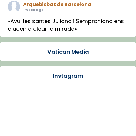
Arquebisbat de Barcelona
1 week ago
«Avui les santes Juliana i Semproniana ens
ajuden a alçar la mirada»
Mons. Sergi Gordo, bisbe de Tortosa, ha
presidit aquest 27 de juliol la missa de Les
Vatican Media
Santes de Mataró.
🔗
tinyurl.com/cvu5jmbk
📸 J. Merino
Instagram
Photo
View on Facebook
·
Share
Arquebisbat de Barcelona
is at Catedral
de Barcelona.
1 week ago
Aquest dilluns, 27 de juliol, ha tingut lloc la