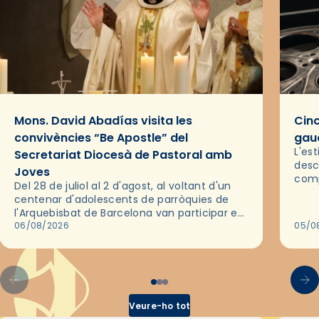
Mons. David Abadías visita les
Cinc
convivències “Be Apostle” del
gaud
L'es
Secretariat Diocesà de Pastoral amb
desc
Joves
comp
Del 28 de juliol al 2 d'agost, al voltant d'un
deix
centenar d'adolescents de parròquies de
trav
l'Arquebisbat de Barcelona van participar en
les convivències Be Apostle, organitzades
06/08/2026
05/0
pel Secretariat Diocesà de Pastoral amb…
Veure-ho tot