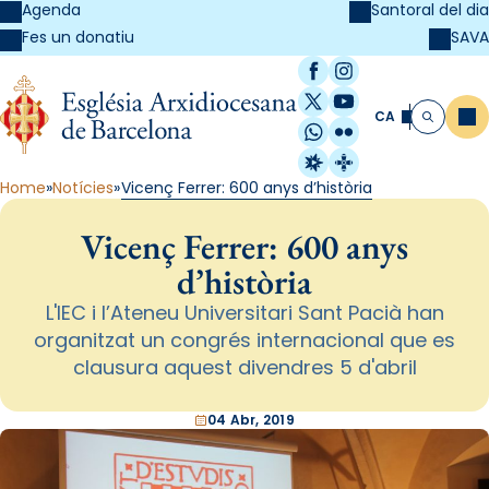
Agenda
Santoral del dia
SAVA
Fes un donatiu
Facebook
Instagram
X / Twitter
YouTube
CA
Me
Cerca
WhatsApp
Flickr
Radio Estel
Catalunya Cristi
Home
Notícies
Vicenç Ferrer: 600 anys d’història
Vicenç Ferrer: 600 anys
d’història
L'IEC i l’Ateneu Universitari Sant Pacià han
organitzat un congrés internacional que es
clausura aquest divendres 5 d'abril
04 Abr, 2019