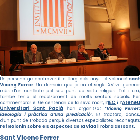
Un personatge controvertit al llarg dels anys: el valencià
san
Vicenç Ferrer
. Un dominic que ja en el segle XV va genera
més d’un conflicte pel seu punt de vista religiós. Tot i així,
també tenia el recolzament de molts sectors socials. Per
IEC
Atene
commemorar el 6è centenari de la seva mort,
l’
i l’
Universitari Sant Pacià
han organitzat “
Vicenç Ferrer
ideologia i pràctica d’una predicació
”. Es tractarà, doncs
d’un punt de trobada perquè diversos especialistes reconeguts
reflexionin sobre els aspectes de la vida i l’obra del sant.
Sant Vicenç Ferrer