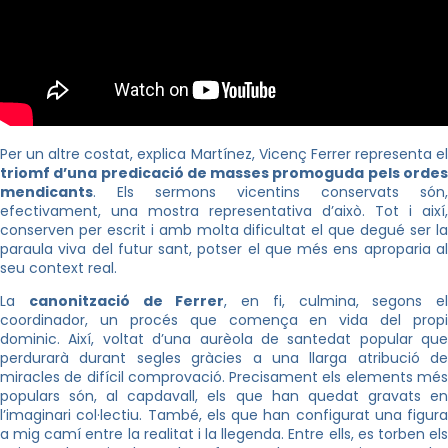
Per un altre costat, explica Martínez, Vicenç Ferrer representa el
triomf d’una predicació de masses promoguda pels ordes
mendicants
. Els sermons vicentins conservats són,
efectivament, una mostra representativa d’això. Tot i així,
conserven per escrit i amb molta dificultat el que degué ser la
paraula viva del futur sant, potser el que més ens aproparia al
seu context real.
La
canonització de Ferrer
, en fi, culmina, segons el
coordinador, un procés que comença en vida del propi
dominic. Així, voltat d’una aurèola de santedat popular que
perdurarà durant segles gràcies a una llarga atribució de
miracles de difícil comprovació. Precisament els elements més
populars són, al capdavall, els que han quedat gravats en
l’imaginari col·lectiu. També, els que han configurat una figura
a mig camí entre la realitat i la llegenda. Entre ells, es torben els