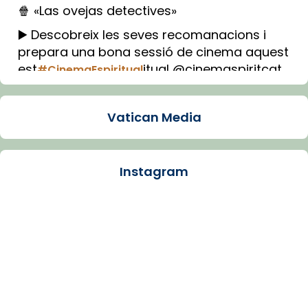
🍿 «Las ovejas detectives»
▶️ Descobreix les seves recomanacions i
prepara una bona sessió de cinema aquest
est
itual @cinemaspiritcat
#CinemaEspiritual
Imatge: Generada amb IA (OpenAI)
Video
Vatican Media
View on Facebook
·
Share
Instagram
Arquebisbat de Barcelona
1 week ago
La Carmina va patir depressió. Fa gairebé
dos mesos, a l'Estadi Lluís Companys, la
jove va fer arribar el seu testimoni al papa
Lleó XIV.
Recupera l'entrevista comp
Vatican
tican News 👇
News