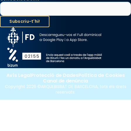
Avís Legal
Protecció de Dades
Política de Cookies
Canal de denúncia
Copyright 2026 ©ARQUEBISBAT DE BARCELONA, tots els drets
reservats.