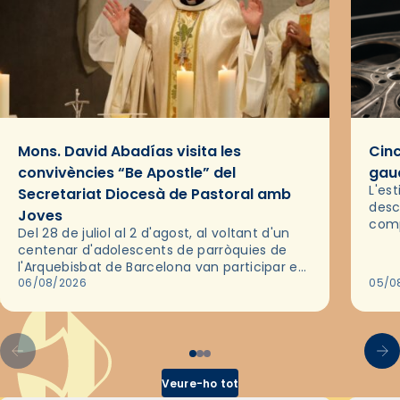
Mons. David Abadías visita les
Cinc
convivències “Be Apostle” del
gaud
L'es
Secretariat Diocesà de Pastoral amb
desc
Joves
comp
Del 28 de juliol al 2 d'agost, al voltant d'un
deix
centenar d'adolescents de parròquies de
trav
l'Arquebisbat de Barcelona van participar en
les convivències Be Apostle, organitzades
06/08/2026
05/0
pel Secretariat Diocesà de Pastoral amb…
Veure-ho tot