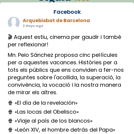
Facebook
Arquebisbat de Barcelona
2 days ago
🎬 Aquest estiu, cinema per gaudir i també
per reflexionar!
Mn. Peio Sánchez proposa cinc pel·lícules
per a aquestes vacances. Històries per a
tots els públics que ens conviden a fer-nos
preguntes sobre l'acollida, la superació, la
convivència, la vocació i la nostra manera
de mirar els altres.
🍿 «El día de la revelación»
🍿 «Las locas del Obelisco»
🍿 «Viaje al país de los blancos»
🍿 «León XIV, el hombre detrás del Papa»