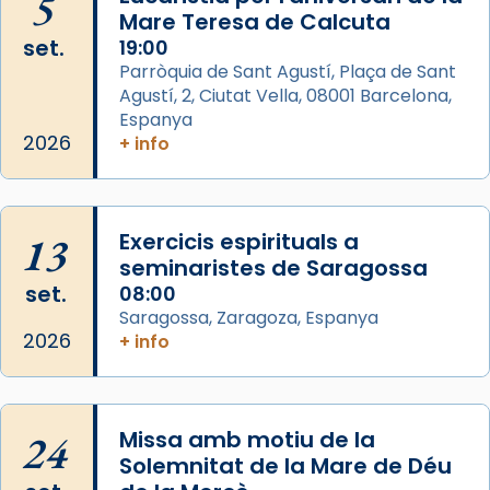
5
Mare Teresa de Calcuta
Photo
set.
19:00
View on Facebook
·
Share
Parròquia de Sant Agustí, Plaça de Sant
Agustí, 2, Ciutat Vella, 08001 Barcelona,
Arquebisbat de Barcelona
is at Catedral
Espanya
de Barcelona.
2026
+ info
2 weeks ago
Aquest dilluns, 27 de juliol, ha tingut lloc la
missa d’acció de gràcies en agraïment al
13
Exercicis espirituals a
comitè organitzador de la visita apostòlica
seminaristes de Saragossa
del Sant Pare Lleó XIV a Barcelona, i als
set.
08:00
col·laboradors, a la Catedral de Barcelona.
Saragossa, Zaragoza, Espanya
L’arquebisbe de Barcelona, el cardenal Joan
2026
+ info
Josep Omella, ha presidit la missa i l’ha
concelebrat el bisbe auxiliar de Barcelona,
Mons. David Abadías.
24
Missa amb motiu de la
📸 Dr. G. Simón
Solemnitat de la Mare de Déu