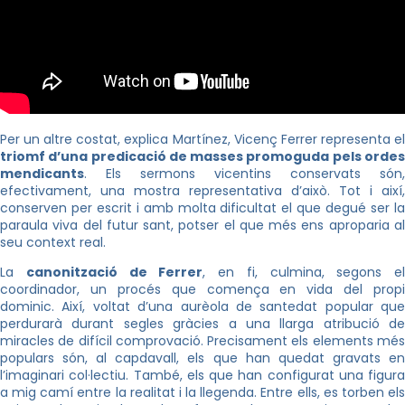
Per un altre costat, explica Martínez, Vicenç Ferrer representa el
triomf d’una predicació de masses promoguda pels ordes
mendicants
. Els sermons vicentins conservats són,
efectivament, una mostra representativa d’això. Tot i així,
conserven per escrit i amb molta dificultat el que degué ser la
paraula viva del futur sant, potser el que més ens aproparia al
seu context real.
La
canonització de Ferrer
, en fi, culmina, segons el
coordinador, un procés que comença en vida del propi
dominic. Així, voltat d’una aurèola de santedat popular que
perdurarà durant segles gràcies a una llarga atribució de
miracles de difícil comprovació. Precisament els elements més
populars són, al capdavall, els que han quedat gravats en
l’imaginari col·lectiu. També, els que han configurat una figura
a mig camí entre la realitat i la llegenda. Entre ells, es torben els