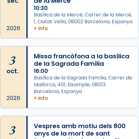
set.
de la Mercè
Photo
10:30
View on Facebook
·
Share
Basílica de la Mercè, Carrer de la Mercè,
1, Ciutat Vella, 08002 Barcelona, Espanya
2026
Arquebisbat de Barcelona
+ info
2 weeks ago
Memòria de les santes Juliana i
Semproniana, verges i màrtirs.
3
Missa francòfona a la basílica
de la Sagrada Família
Acompanyant la història de sant Cugat, a
oct.
16:00
partir de l’Edat Mitjana sorgeix la tradició
Basílica de la Sagrada Família, Carrer de
que les santes Juliana (“relatiu a Júlia”) i
Mallorca, 401, Eixample, 08013
Semproniana (“relatiu a Semprònia =
Barcelona, Espanya
eterna”) són deixebles seves. I l’any 1667, el
2026
+ info
frare Joan Gaspar Roig, afirma en una obra
que les santes són filles de l’antiga Iluro.
Mataró en reivindicarà les relíquies fins que
3
Vespres amb motiu dels 800
les aconseguirà el 1772. L’ofici que es canta
anys de la mort de sant
a la “Missa de les Santes” (“Missa de