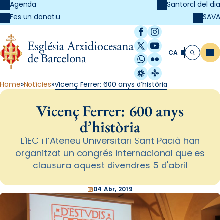
Agenda
Santoral del dia
SAVA
Fes un donatiu
Facebook
Instagram
X / Twitter
YouTube
CA
Me
Cerca
WhatsApp
Flickr
Radio Estel
Catalunya Cristi
Home
Notícies
Vicenç Ferrer: 600 anys d’història
Vicenç Ferrer: 600 anys
d’història
L'IEC i l’Ateneu Universitari Sant Pacià han
organitzat un congrés internacional que es
clausura aquest divendres 5 d'abril
04 Abr, 2019