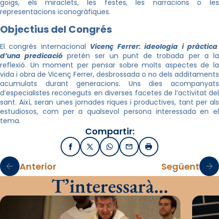
goigs, els miraclets, les festes, les narracions o les
representacions iconogràfiques.
Objectius del Congrés
El congrés internacional
Vicenç Ferrer: ideologia i pràctic
d’una predicació
pretén ser un punt de trobada per a l
reflexió. Un moment per pensar sobre molts aspectes de la
vida i obra de Vicenç Ferrer, desbrossada o no dels additaments
acumulats durant generacions. Uns dies acompanyats
d’especialistes reconeguts en diverses facetes de l’activitat del
sant. Així, seran unes jornades riques i productives, tant per als
estudiosos, com per a qualsevol persona interessada en el
tema.
Compartir:
Facebook
X / Twitter
WhatsApp
Email
Imprimir
Anterior
Següent
T’interessarà…