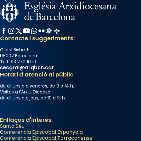
Facebook
Instagram
X / Twitter
YouTube
WhatsApp
Flickr
Radio Estel
Catalunya Cristiana
Contacte i suggeriments:
C. del Bisbe, 5
08002 Barcelona
Telf. 93 270 10 10
secgral@arqbcn.cat
Horari d'atenció al públic:
de dilluns a divendres, de 9 a 14 h.
Visites a l'Arxiu Diocesà:
de dilluns a dijous, de 10 a 13 h.
Enllaços d'interès:
Santa Seu
Conferència Episcopal Espanyola
Conferència Episcopal Tarraconense