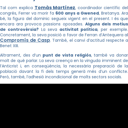
Tomàs Martínez
Tal com explica
, coordinador científic de
congrés, Ferrer va morir fa
600 anys a Gwened
, Bretanya. Ara
bé, la figura del dominic segueix vigent en el present. I és que
encara ara provoca passions oposades.
Alguns dels motiu
de controvèrsia?
La seva
activitat política
, per exemple
Concretament, la seva posició a favor de Ferran d’Antequera al
Compromís de Casp
. També, el canvi d’actitud respecte a
Benet XIII.
Altrament, des d’un
punt de vista religiós
, també va dona
molt de què parlar. La seva creença en la vinguda imminent de
l’Anticrist i, en conseqüència, la necessària preparació de la
població davant la fi dels temps generà més d’un conflicte.
Però, també, l’adhesió incondicional de molts sectors socials.