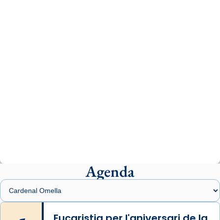
www.vaticannews.va/es/iglesia/news/2026-
07/carmina-historia-depresion-papa-viaje-
espana-testimoni...
Photo
View on Facebook
·
Share
Arquebisbat de Barcelona
1 week ago
«Avui les santes Juliana i Semproniana ens
ajuden a alçar la mirada»
Mons. Sergi Gordo, bisbe de Tortosa, ha
presidit aquest 27 de juliol la missa de Les
Agenda
Santes de Mataró.
🔗
tinyurl.com/cvu5jmbk
📸 J. Merino
Eucaristia per l'aniversari de la