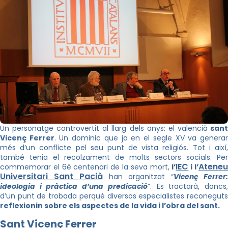
Un personatge controvertit al llarg dels anys: el valencià
san
Vicenç Ferrer
. Un dominic que ja en el segle XV va genera
més d’un conflicte pel seu punt de vista religiós. Tot i així,
també tenia el recolzament de molts sectors socials. Per
IEC
Atene
commemorar el 6è centenari de la seva mort,
l’
i l’
Universitari Sant Pacià
han organitzat “
Vicenç Ferrer
ideologia i pràctica d’una predicació
”. Es tractarà, doncs
d’un punt de trobada perquè diversos especialistes reconeguts
reflexionin sobre els aspectes de la vida i l’obra del sant.
Sant Vicenç Ferrer