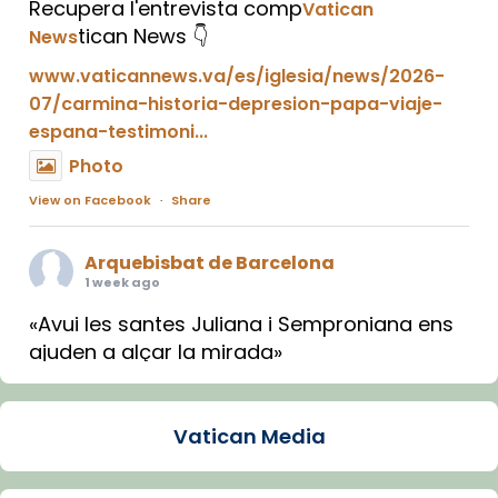
Recupera l'entrevista comp
Vatican
tican News 👇
News
www.vaticannews.va/es/iglesia/news/2026-
07/carmina-historia-depresion-papa-viaje-
espana-testimoni...
Photo
View on Facebook
·
Share
Arquebisbat de Barcelona
1 week ago
«Avui les santes Juliana i Semproniana ens
ajuden a alçar la mirada»
Mons. Sergi Gordo, bisbe de Tortosa, ha
presidit aquest 27 de juliol la missa de Les
Vatican Media
Santes de Mataró.
🔗
tinyurl.com/cvu5jmbk