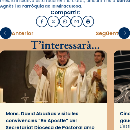
més, la iniciativa està recorrent la ciutat, arribant fins a
Santa
Agnès i la Parròquia de la Miraculosa
.
Compartir:
Facebook
X / Twitter
WhatsApp
Email
Imprimir
Anterior
Següent
T’interessarà…
Mons. David Abadías visita les
Cinc
convivències “Be Apostle” del
gaud
L'es
Secretariat Diocesà de Pastoral amb