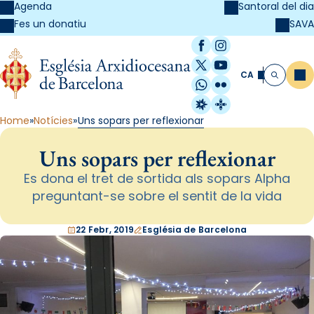
Agenda
Santoral del dia
SAVA
Fes un donatiu
Facebook
Instagram
X / Twitter
YouTube
CA
Me
Cerca
WhatsApp
Flickr
Radio Estel
Catalunya Cristi
Home
Notícies
Uns sopars per reflexionar
Uns sopars per reflexionar
Es dona el tret de sortida als sopars Alpha
preguntant-se sobre el sentit de la vida
22 Febr, 2019
Església de Barcelona