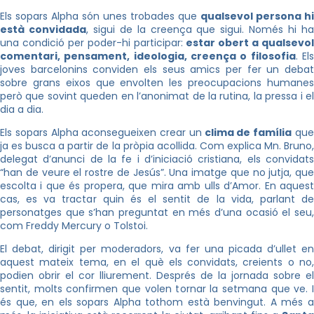
Els sopars Alpha són unes trobades que
qualsevol persona hi
està convidada
, sigui de la creença que sigui. Només hi h
una condició per poder-hi participar:
estar obert a qualsevol
comentari, pensament, ideologia, creença o filosofia
. El
joves barcelonins conviden els seus amics per fer un debat
sobre grans eixos que envolten les preocupacions humanes
però que sovint queden en l’anonimat de la rutina, la pressa i el
dia a dia.
Els sopars Alpha aconsegueixen crear un
clima de família
qu
ja es busca a partir de la pròpia acollida. Com explica Mn. Bruno,
delegat d’anunci de la fe i d’iniciació cristiana, els convidats
“han de veure el rostre de Jesús”. Una imatge que no jutja, que
escolta i que és propera, que mira amb ulls d’Amor. En aquest
cas, es va tractar quin és el sentit de la vida, parlant de
personatges que s’han preguntat en més d’una ocasió el seu,
com Freddy Mercury o Tolstoi.
El debat, dirigit per moderadors, va fer una picada d’ullet en
aquest mateix tema, en el què els convidats, creients o no,
podien obrir el cor lliurement. Després de la jornada sobre el
sentit, molts confirmen que volen tornar la setmana que ve. I
és que, en els sopars Alpha tothom està benvingut. A més a