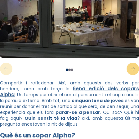
Compartir i reflexionar. Així, amb aquests dos verbs per
6ena edició dels sopars
bandera, torna amb força la
Alpha
. Un temps per obrir el cor al pensament i el cap a acollir
la paraula externa. Amb tot, una
cinquantena de joves
es va
reunir per donar el tret de sortida al què serà, de ben segur, una
experiència que els farà
parar-se a pensar
. Qui sóc? Què h
faig aquí?
Quin sentit té la vida?
així, amb aquesta últim
pregunta encetaven la nit de dijous.
Què és un sopar Alpha?