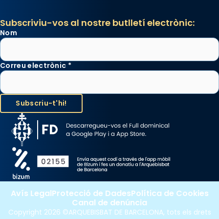
Subscriviu-vos al nostre butlletí electrònic:
Nom
Correu electrònic
*
Avís Legal
Protecció de Dades
Política de Cookies
Canal de denúncia
Copyright 2026 ©ARQUEBISBAT DE BARCELONA, tots els drets