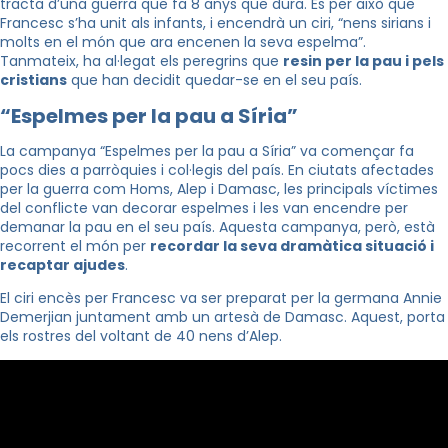
tracta d’una guerra que fa 8 anys que dura. És per això que
Francesc s’ha unit als infants, i encendrà un ciri, “nens sirians i
molts en el món que ara encenen la seva espelma”.
Tanmateix, ha al·legat els peregrins que
resin per la pau i pels
cristians
que han decidit quedar-se en el seu país.
“Espelmes per la pau a Síria”
La campanya “Espelmes per la pau a Síria” va començar fa
pocs dies a parròquies i col·legis del país. En ciutats afectades
per la guerra com Homs, Alep i Damasc, les principals víctimes
del conflicte van decorar espelmes i les van encendre per
demanar la pau en el seu país. Aquesta campanya, però, està
recorrent el món per
recordar la seva dramàtica situació i
recaptar ajudes
.
El ciri encès per Francesc va ser preparat per la germana Annie
Demerjian juntament amb un artesà de Damasc. Aquest, porta
els rostres del voltant de 40 nens d’Alep.