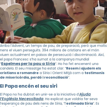
Arriba l’Advent, un temps de pau, de preparació, però que molts
nens el viuen perseguits. 394 milions de cristians en el món
viuen actualment en països de persecució i discriminació. Així,
el papa Francesc s’ha sumat a la campanya mundial
Espelmes per la pau a Síria
“
”. Ho ha fet encenent una
candela. El seu missatge ha estat clar: “
Resem i ajudem els
cristians a romandre
a Síria i Orient Mitjà com a
testimonis
de misericòrdia, perdó i reconciliació
”.
El Papa encén el seu siri
Ajuda
El Papa no ha dubtat en unir-se a la iniciativa d’
l’Església Necessitada
. Ha explicat que voldria fer seva
l’esperança de pau dels nens de Síria, “l’
estimada Síria
”. Es