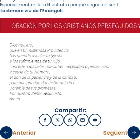
Especialment en les dificultats i perquè segueixin sent
testimoni viu de l’Evangeli
.
Compartir:
Facebook
X / Twitter
WhatsApp
Email
Imprimir
Anterior
Següent