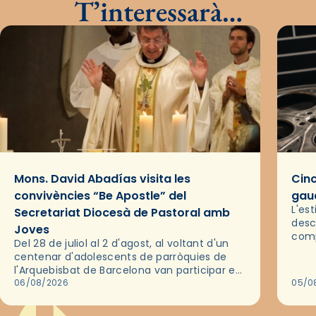
T’interessarà…
Mons. David Abadías visita les
Cinc
convivències “Be Apostle” del
gaud
L'es
Secretariat Diocesà de Pastoral amb
desc
Joves
comp
Del 28 de juliol al 2 d'agost, al voltant d'un
deix
centenar d'adolescents de parròquies de
trav
l'Arquebisbat de Barcelona van participar en
les convivències Be Apostle, organitzades
06/08/2026
05/0
pel Secretariat Diocesà de Pastoral amb…