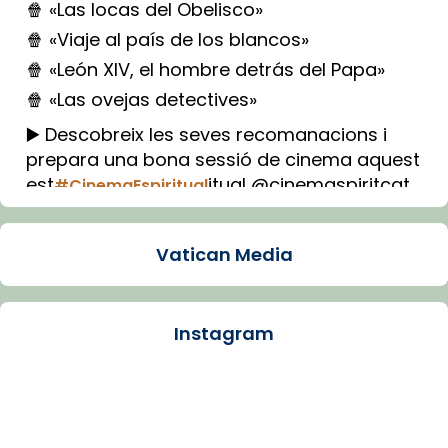
🍿 «Las locas del Obelisco»
🍿 «Viaje al país de los blancos»
🍿 «León XIV, el hombre detrás del Papa»
🍿 «Las ovejas detectives»
▶️ Descobreix les seves recomanacions i
prepara una bona sessió de cinema aquest
est
itual @cinemaspiritcat
#CinemaEspiritual
Imatge: Generada amb IA (OpenAI)
Video
Vatican Media
View on Facebook
·
Share
Instagram
Arquebisbat de Barcelona
1 week ago
La Carmina va patir depressió. Fa gairebé
dos mesos, a l'Estadi Lluís Companys, la
jove va fer arribar el seu testimoni al papa