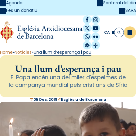
Agenda
Santoral del dia
SAVA
Fes un donatiu
Facebook
Instagram
X / Twitter
YouTube
CA
Me
Cerca
WhatsApp
Flickr
Radio Estel
Catalunya Cristi
Home
Notícies
Una llum d’esperança i pau
Una llum d’esperança i pau
El Papa encén una del miler d'espelmes de
la campanya mundial pels cristians de Síria
05 Des, 2018
Església de Barcelona