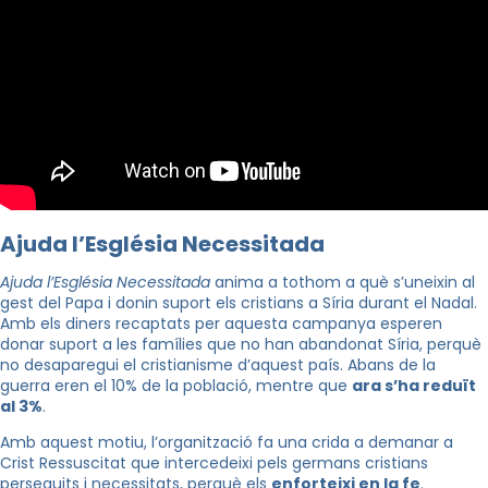
Ajuda l’Església Necessitada
Ajuda l’Església Necessitada
anima a tothom a què s’uneixin al
gest del Papa i donin suport els cristians a Síria durant el Nadal.
Amb els diners recaptats per aquesta campanya esperen
donar suport a les famílies que no han abandonat Síria, perquè
no desaparegui el cristianisme d’aquest país. Abans de la
guerra eren el 10% de la població, mentre que
ara s’ha reduït
al 3%
.
Amb aquest motiu, l’organització fa una crida a demanar a
Crist Ressuscitat que intercedeixi pels germans cristians
perseguits i necessitats, perquè els
enforteixi en la fe
.