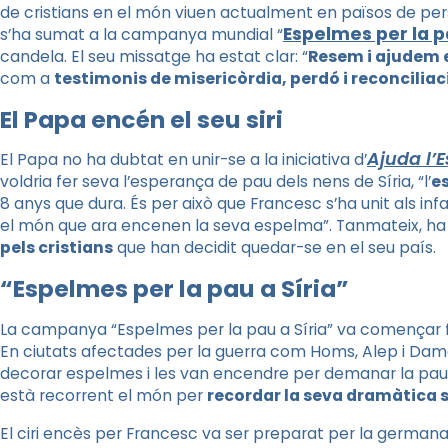
de cristians en el món viuen actualment en països de pers
Espelmes per la p
s’ha sumat a la campanya mundial “
candela. El seu missatge ha estat clar: “
Resem i ajudem e
com a
testimonis de misericòrdia, perdó i reconciliac
El Papa encén el seu siri
Ajuda l’
El Papa no ha dubtat en unir-se a la iniciativa d’
voldria fer seva l’esperança de pau dels nens de Síria, “l’
e
8 anys que dura. És per això que Francesc s’ha unit als infan
el món que ara encenen la seva espelma”. Tanmateix, ha 
pels cristians
que han decidit quedar-se en el seu país.
“Espelmes per la pau a Síria”
La campanya “Espelmes per la pau a Síria” va començar fa 
En ciutats afectades per la guerra com Homs, Alep i Damas
decorar espelmes i les van encendre per demanar la pau
està recorrent el món per
recordar la seva dramàtica s
El ciri encès per Francesc va ser preparat per la germa