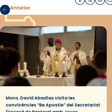
Facebook
X / Twitter
What
E
Anterior
Mons. David Abadías visita les
convivències “Be Apostle” del Secretariat
Diocesà de Pastoral amb Joves