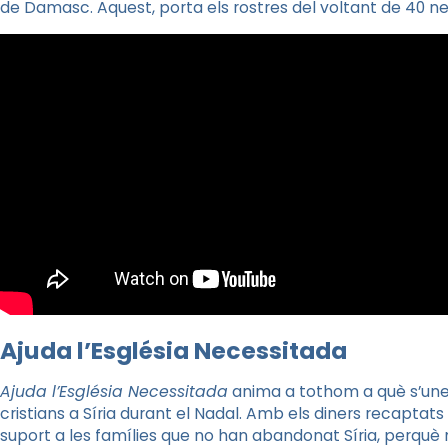
de Damasc. Aquest, porta els rostres del voltant de 40 ne
Ajuda l’Església Necessitada
Ajuda l’Església Necessitada
anima a tothom a què s’uneix
cristians a Síria durant el Nadal. Amb els diners recapt
suport a les famílies que no han abandonat Síria, perquè 