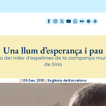
Facebook
Instagram
X / Twitter
YouTube
WhatsApp
Flickr
Radio Est
Catal
Una llum d’esperança i pau
a del miler d'espelmes de la campanya mundi
de Síria
05 Des, 2018
Església de Barcelona