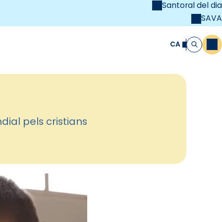
Santoral del dia
SAVA
el
unya Cristiana
CA
M
Cerca
al pels cristians