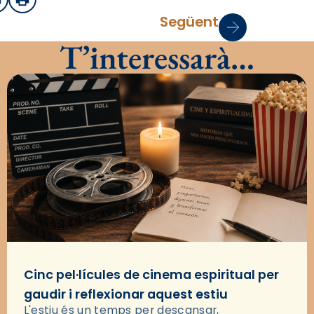
sApp
mail
Imprimir
Següent
T’interessarà…
Cinc pel·lícules de cinema espiritual per
gaudir i reflexionar aquest estiu
L'estiu és un temps per descansar,