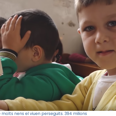
 molts nens el viuen perseguits. 394 milions