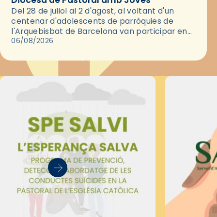
Del 28 de juliol al 2 d'agost, al voltant d'un
centenar d'adolescents de parròquies de
l'Arquebisbat de Barcelona van participar en
les convivències Be Apostle, organitzades pel
06/08/2026
Secretariat Diocesà de Pastoral amb…