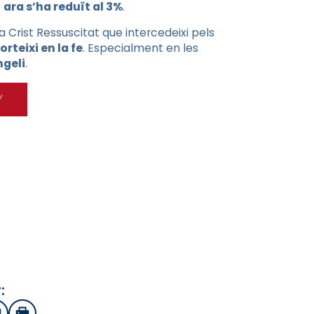
e
ara s’ha reduït al 3%
.
 Crist Ressuscitat que intercedeixi pels
orteixi en la fe
. Especialment en les
ngeli
.
: