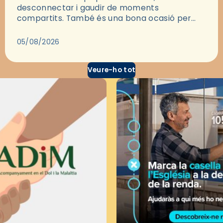
desconnectar i gaudir de moments
compartits. També és una bona ocasió per
deixar-se portar per una bona història i, a
través del cinema, reflexionar sobre les…
05/08/2026
Veure-ho tot