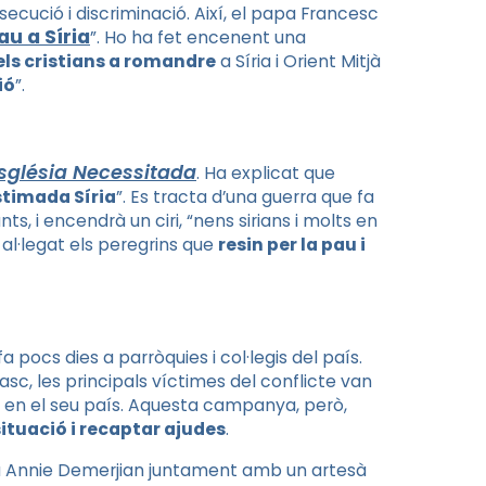
ecució i discriminació. Així, el papa Francesc
au a Síria
”. Ho ha fet encenent una
ls cristians a romandre
a Síria i Orient Mitjà
ió
”.
Església Necessitada
. Ha explicat que
stimada Síria
”. Es tracta d’una guerra que fa
ts, i encendrà un ciri, “nens sirians i molts en
al·legat els peregrins que
resin per la pau i
pocs dies a parròquies i col·legis del país.
c, les principals víctimes del conflicte van
 en el seu país. Aquesta campanya, però,
ituació i recaptar ajudes
.
na Annie Demerjian juntament amb un artesà