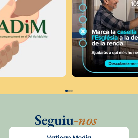
Seguiu
-nos
Vatican Media