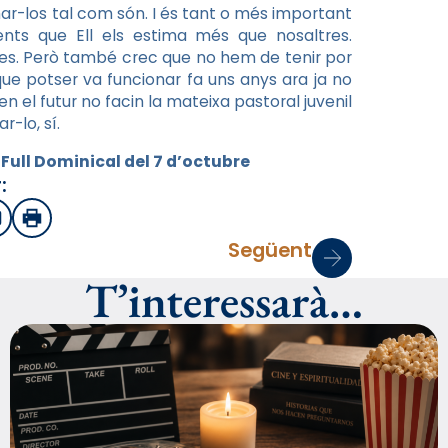
mar-los tal com són. I és tant o més important
nts que Ell els estima més que nosaltres.
es. Però també crec que no hem de tenir por
 que potser va funcionar fa uns anys ara ja no
n el futur no facin la mateixa pastoral juvenil
-lo, sí.
 Full Dominical del 7 d’octubre
:
sApp
mail
Imprimir
Següent
T’interessarà…