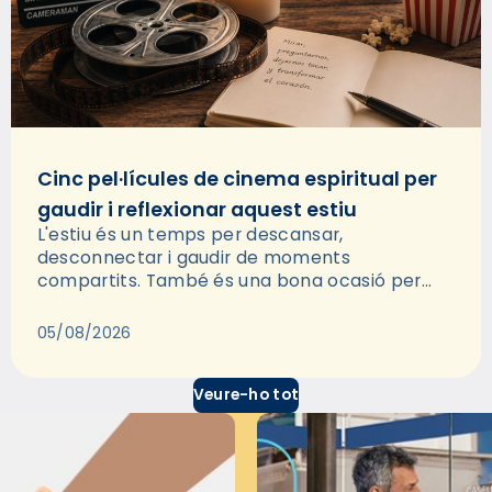
Cinc pel·lícules de cinema espiritual per
gaudir i reflexionar aquest estiu
L'estiu és un temps per descansar,
desconnectar i gaudir de moments
compartits. També és una bona ocasió per
deixar-se portar per una bona història i, a
través del cinema, reflexionar sobre les…
05/08/2026
Veure-ho tot