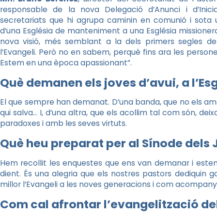
responsable de la nova Delegació d’Anunci i d’Inicia
secretariats que hi agrupa caminin en comunió i sota 
d’una Església de manteniment a una Església missionera,
nova visió, més semblant a la dels primers segles del 
l’Evangeli. Però no en sabem, perquè fins ara les persones
Estem en una època apassionant”.
Què demanen els joves d’avui, a l’Es
El que sempre han demanat. D’una banda, que no els amagu
qui salva… I, d’una altra, que els acollim tal com són, dei
paradoxes i amb les seves virtuts.
Què heu preparat per al Sínode dels
Hem recollit les enquestes que ens van demanar i estem
dient. És una alegria que els nostres pastors dediquin
millor l’Evangeli a les noves generacions i com acompanya
Com cal afrontar l’evangelització de