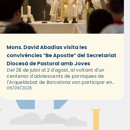
Mons. David Abadías visita les
convivències “Be Apostle” del Secretariat
Diocesà de Pastoral amb Joves
Del 28 de juliol al 2 d'agost, al voltant d'un
centenar d'adolescents de parròquies de
l'Arquebisbat de Barcelona van participar en
les convivències Be Apostle, organitzades pel
06/08/2026
Secretariat Diocesà de Pastoral amb…