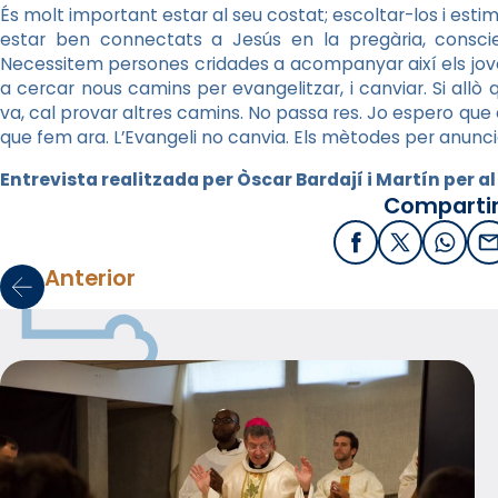
És molt important estar al seu costat; escoltar-los i esti
estar ben connectats a Jesús en la pregària, conscie
Necessitem persones cridades a acompanyar així els jov
a cercar nous camins per evangelitzar, i canviar. Si allò
va, cal provar altres camins. No passa res. Jo espero que e
que fem ara. L’Evangeli no canvia. Els mètodes per anunciar
Entrevista realitzada per Òscar Bardají i Martín per al
Compartir
Facebook
X / Twitter
What
E
Anterior