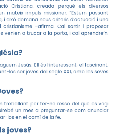
ció Cristiana, creada perquè els diversos
un mateix impuls missioner. “Estem passant
 i això demana nous criteris d’actuació i una
cristianisme –afirma. Cal sortir i proposar
 venien a trucar a la porta, i cal aprendre’n.
glésia?
em Jesús. Ell és l’interessant, el fascinant,
xant-los ser joves del segle XXI, amb les seves
 Joves?
 treballant per fer-ne ressò del que es vagi
 gairebé un mes a preguntar-se com anunciar
r-los en el camí de la fe.
ls joves?