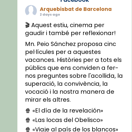
Arquebisbat de Barcelona
2 days ago
🎬 Aquest estiu, cinema per
gaudir i també per reflexionar!
Mn. Peio Sánchez proposa cinc
pel·lícules per a aquestes
vacances. Històries per a tots els
públics que ens conviden a fer-
nos preguntes sobre l'acollida, la
superació, la convivència, la
vocació i la nostra manera de
mirar els altres.
🍿 «El día de la revelación»
🍿 «Las locas del Obelisco»
🍿 «Viaje al país de los blancos»