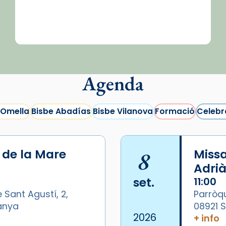
Agenda
 Omella
Bisbe Abadías
Bisbe Vilanova
Formació
Celebr
i de la Mare
8
Missa
Adrià
set.
11:00
 Sant Agustí, 2,
Parròqu
panya
08921 
2026
+ info