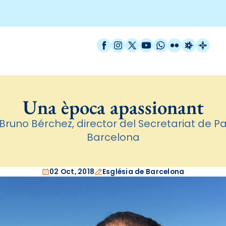
Facebook
Instagram
X / Twitter
YouTube
WhatsApp
Flickr
Radio Est
Catal
Una època apassionant
 Bruno Bérchez, director del Secretariat de Pa
Barcelona
02 Oct, 2018
Església de Barcelona