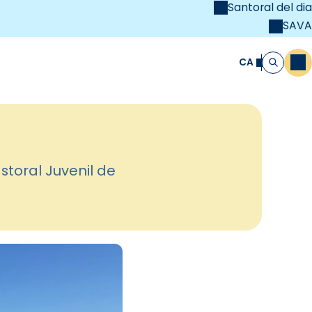
Santoral del dia
SAVA
el
unya Cristiana
CA
M
Cerca
storal Juvenil de