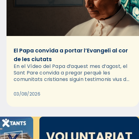
El Papa convida a portar l’Evangeli al cor
de les ciutats
En el Vídeo del Papa d’aquest mes d’agost, el
Sant Pare convida a pregar perquè les
comunitats cristianes siguin testimonis vius de
l’Evangeli enmig de les ciutats. A través d’una
pregària, el…
03/08/2026