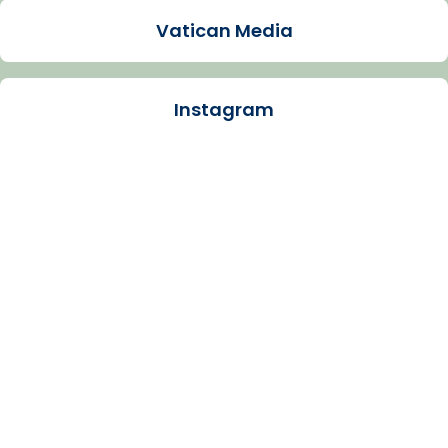
Video
Vatican Media
View on Facebook
·
Share
Instagram
Arquebisbat de Barcelona
1 week ago
La Carmina va patir depressió. Fa gairebé
dos mesos, a l'Estadi Lluís Companys, la
jove va fer arribar el seu testimoni al papa
Lleó XIV.
Recupera l'entrevista comp
Vatican
tican News 👇
News
www.vaticannews.va/es/iglesia/news/2026-
07/carmina-historia-depresion-papa-viaje-
espana-testimoni...
Photo