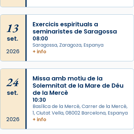
2 weeks ago
Aquest dilluns, 27 de juliol, ha tingut lloc la
missa d’acció de gràcies en agraïment al
13
Exercicis espirituals a
comitè organitzador de la visita apostòlica
seminaristes de Saragossa
del Sant Pare Lleó XIV a Barcelona, i als
set.
08:00
col·laboradors, a la Catedral de Barcelona.
Saragossa, Zaragoza, Espanya
L’arquebisbe de Barcelona, el cardenal Joan
2026
+ info
Josep Omella, ha presidit la missa i l’ha
concelebrat el bisbe auxiliar de Barcelona,
Mons. David Abadías.
24
Missa amb motiu de la
📸 Dr. G. Simón
Solemnitat de la Mare de Déu
set.
de la Mercè
Photo
10:30
View on Facebook
·
Share
Basílica de la Mercè, Carrer de la Mercè,
1, Ciutat Vella, 08002 Barcelona, Espanya
2026
Arquebisbat de Barcelona
+ info
2 weeks ago