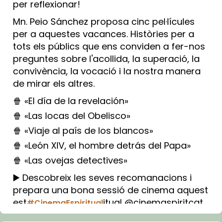
per reflexionar!
Mn. Peio Sánchez proposa cinc pel·lícules
per a aquestes vacances. Històries per a
tots els públics que ens conviden a fer-nos
preguntes sobre l'acollida, la superació, la
convivència, la vocació i la nostra manera
de mirar els altres.
🍿 «El día de la revelación»
🍿 «Las locas del Obelisco»
🍿 «Viaje al país de los blancos»
🍿 «León XIV, el hombre detrás del Papa»
🍿 «Las ovejas detectives»
▶️ Descobreix les seves recomanacions i
prepara una bona sessió de cinema aquest
est
itual @cinemaspiritcat
#CinemaEspiritual
Imatge: Generada amb IA (OpenAI)