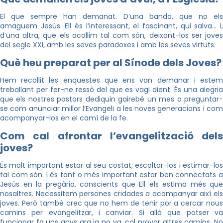
El que sempre han demanat. D’una banda, que no els
amaguem Jesús. Ell és l’interessant, el fascinant, qui salva… I,
d’una altra, que els acollim tal com són, deixant-los ser joves
del segle XXI, amb les seves paradoxes i amb les seves virtuts.
Què heu preparat per al Sínode dels Joves?
Hem recollit les enquestes que ens van demanar i estem
treballant per fer-ne ressò del que es vagi dient. És una alegria
que els nostres pastors dediquin gairebé un mes a preguntar-
se com anunciar millor l’Evangeli a les noves generacions i com
acompanyar-los en el camí de la fe.
Com cal afrontar l’evangelització dels
joves?
És molt important estar al seu costat; escoltar-los i estimar-los
tal com són. I és tant o més important estar ben connectats a
Jesús en la pregària, conscients que Ell els estima més que
nosaltres. Necessitem persones cridades a acompanyar així els
joves. Però també crec que no hem de tenir por a cercar nous
camins per evangelitzar, i canviar. Si allò que potser va
funcionar fa uns anys ara ja no va, cal provar altres camins. No