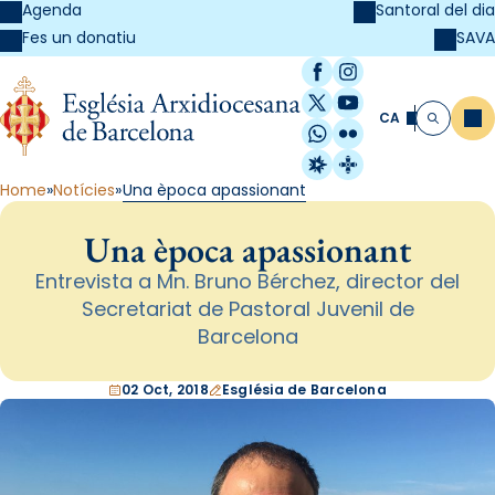
Agenda
Santoral del dia
SAVA
Fes un donatiu
Facebook
Instagram
X / Twitter
YouTube
CA
Me
Cerca
WhatsApp
Flickr
Radio Estel
Catalunya Cristi
Home
Notícies
Una època apassionant
Una època apassionant
Entrevista a Mn. Bruno Bérchez, director del
Secretariat de Pastoral Juvenil de
Barcelona
02 Oct, 2018
Església de Barcelona