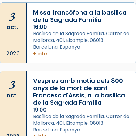
Memòria de les santes Juliana i
Semproniana, verges i màrtirs.
3
Missa francòfona a la basílica
de la Sagrada Família
Acompanyant la història de sant Cugat, a
oct.
16:00
partir de l’Edat Mitjana sorgeix la tradició
Basílica de la Sagrada Família, Carrer de
que les santes Juliana (“relatiu a Júlia”) i
Mallorca, 401, Eixample, 08013
Semproniana (“relatiu a Semprònia =
Barcelona, Espanya
eterna”) són deixebles seves. I l’any 1667, el
2026
+ info
frare Joan Gaspar Roig, afirma en una obra
que les santes són filles de l’antiga Iluro.
Mataró en reivindicarà les relíquies fins que
3
Vespres amb motiu dels 800
les aconseguirà el 1772. L’ofici que es canta
anys de la mort de sant
a la “Missa de les Santes” (“Missa de
oct.
Francesc d'Assís, a la basílica
Glòria”) fou composta el 1848 per Mn.
de la Sagrada Família
Manuel Blanch, amb aire d’òpera
19:00
italianitzant; s’interpreta per privilegi
Basílica de la Sagrada Família, Carrer de
pontifici, amb orquestra i cor, i té una
Mallorca, 401, Eixample, 08013
duració aproximada de tres hores. Després,
Barcelona, Espanya
processó (recuperada el 1972) al voltant