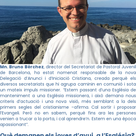
Mn. Bruno Bérchez
, director del Secretariat de Pastoral Juvenil
de Barcelona, ha estat nomenat responsable de la nova
Delegació d’Anunci i d’Iniciació Cristiana, creada perquè els
diversos secretariats que hi agrupa caminin en comunió i sota
un mateix impuls missioner. “Estem passant d’una Església de
manteniment a una Església missionera, i això demana nous
criteris d’actuació i una nova visió, més semblant a la dels
primers segles del cristianisme –afirma. Cal sortir i proposar
l’Evangeli. Però no en sabem, perquè fins ara les persones
venien a trucar a la porta, i cal aprendre’n. Estem en una època
apassionant”.
Què demanen els joves d’avui, a l’Església?