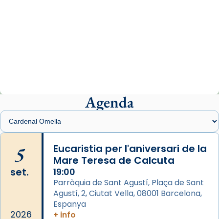
View on Facebook
·
Share
Arquebisbat de Barcelona
1 week ago
«Avui les santes Juliana i Semproniana ens
ajuden a alçar la mirada»
Mons. Sergi Gordo, bisbe de Tortosa, ha
presidit aquest 27 de juliol la missa de Les
Agenda
Santes de Mataró.
🔗
tinyurl.com/cvu5jmbk
📸 J. Merino
5
Eucaristia per l'aniversari de la
Mare Teresa de Calcuta
Photo
set.
19:00
View on Facebook
·
Share
Parròquia de Sant Agustí, Plaça de Sant
Agustí, 2, Ciutat Vella, 08001 Barcelona,
Arquebisbat de Barcelona
is at Catedral
Espanya
de Barcelona.
2026
+ info