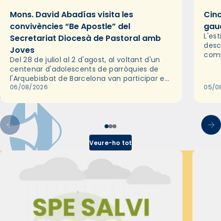
Mons. David Abadías visita les
Cinc
convivències “Be Apostle” del
gaud
L'es
Secretariat Diocesà de Pastoral amb
desc
Joves
comp
Del 28 de juliol al 2 d'agost, al voltant d'un
deix
centenar d'adolescents de parròquies de
trav
l'Arquebisbat de Barcelona van participar en
les convivències Be Apostle, organitzades
06/08/2026
05/0
pel Secretariat Diocesà de Pastoral amb…
Veure-ho tot