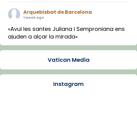
Arquebisbat de Barcelona
1 week ago
«Avui les santes Juliana i Semproniana ens
ajuden a alçar la mirada»
Mons. Sergi Gordo, bisbe de Tortosa, ha
presidit aquest 27 de juliol la missa de Les
Vatican Media
Santes de Mataró.
🔗
tinyurl.com/cvu5jmbk
📸 J. Merino
Instagram
Photo
View on Facebook
·
Share
Arquebisbat de Barcelona
is at Catedral
de Barcelona.
1 week ago