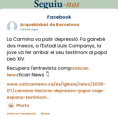
Seguiu
-nos
Facebook
Arquebisbat de Barcelona
1 week ago
La Carmina va patir depressió. Fa gairebé
dos mesos, a l'Estadi Lluís Companys, la
jove va fer arribar el seu testimoni al papa
Lleó XIV.
Recupera l'entrevista comp
Vatican
tican News 👇
News
www.vaticannews.va/es/iglesia/news/2026-
07/carmina-historia-depresion-papa-viaje-
espana-testimoni...
Photo
View on Facebook
·
Share