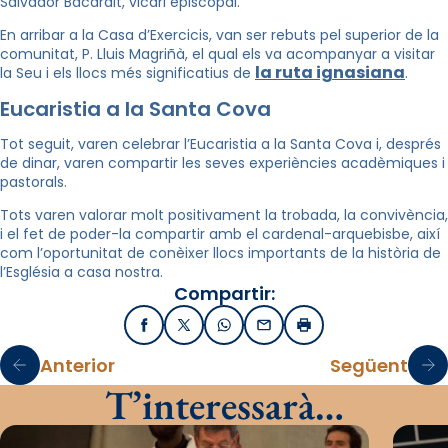
Salvador Bacardit, vicari episcopal.
En arribar a la Casa d’Exercicis, van ser rebuts pel superior de la
comunitat, P. Lluis Magriñà, el qual els va acompanyar a visitar
la ruta ignasiana
la Seu i els llocs més significatius de
.
Eucaristia a la Santa Cova
Tot seguit, varen celebrar l’Eucaristia a la Santa Cova i, després
de dinar, varen compartir les seves experiències acadèmiques i
pastorals.
Tots varen valorar molt positivament la trobada, la convivència,
i el fet de poder-la compartir amb el cardenal-arquebisbe, així
com l’oportunitat de conèixer llocs importants de la història de
l’Església a casa nostra.
Compartir:
Facebook
X / Twitter
WhatsApp
Email
Imprimir
Anterior
Següent
T’interessarà…