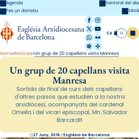
Agenda
Santoral del dia
SAVA
Fes un donatiu
Facebook
Instagram
X / Twitter
YouTube
CA
Me
Cerca
WhatsApp
Flickr
Radio Estel
Catalunya Cristi
Home
Notícies
Un grup de 20 capellans visita Manresa
Un grup de 20 capellans visita
Manresa
Sortida de final de curs dels capellans
d'altres països que estudien a la nostra
arxidiòcesi, acompanyats del cardenal
Omella i del vicari episcopal, Mn. Salvador
Barcardit
27 Juny, 2018
Església de Barcelona