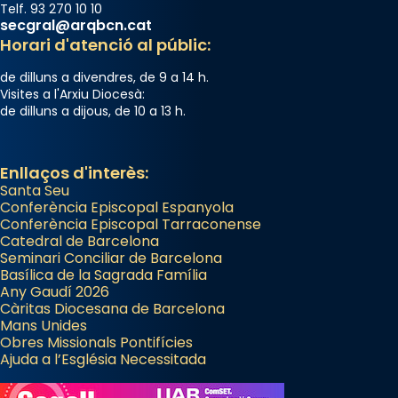
Telf. 93 270 10 10
Des de 1985 hi participa també un grup de
secgral@arqbcn.cat
diablesses amb música i ball propis. Festa
Horari d'atenció al públic:
gran a Mataró.
de dilluns a divendres, de 9 a 14 h.
«Si vols saber què és calor, ves per les
Visites a l'Arxiu Diocesà:
de dilluns a dijous, de 10 a 13 h.
Santes a Mataró»🥵.
Photo
Enllaços d'interès:
View on Facebook
·
Share
Santa Seu
Conferència Episcopal Espanyola
Arquebisbat de Barcelona
Conferència Episcopal Tarraconense
Catedral de Barcelona
2 weeks ago
Seminari Conciliar de Barcelona
Jaume, fill de Zebedeu, és juntament amb el
Basílica de la Sagrada Família
Any Gaudí 2026
seu germà Joan i Pere un dels que
Càritas Diocesana de Barcelona
acompanyava més de prop Jesús.
Mans Unides
Obres Missionals Pontifícies
Segons el llibre dels Fets (12,2) fou el primer
Ajuda a l’Església Necessitada
apòstol màrtir, decapitat a Jerusalem per
Herodes Agripa (vers l'any 44).