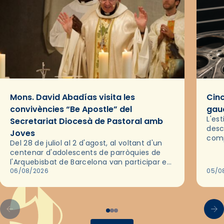
Mons. David Abadías visita les
Cinc
convivències “Be Apostle” del
gaud
L'es
Secretariat Diocesà de Pastoral amb
desc
Joves
comp
Del 28 de juliol al 2 d'agost, al voltant d'un
deix
centenar d'adolescents de parròquies de
trav
l'Arquebisbat de Barcelona van participar en
les convivències Be Apostle, organitzades
06/08/2026
05/0
pel Secretariat Diocesà de Pastoral amb…