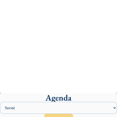
Aquest dilluns, 27 de juliol, ha tingut lloc la
missa d’acció de gràcies en agraïment al
comitè organitzador de la visita apostòlica
del Sant Pare Lleó XIV a Barcelona, i als
col·laboradors, a la Catedral de Barcelona.
L’arquebisbe de Barcelona, el cardenal Joan
Josep Omella, ha presidit la missa i l’ha
concelebrat el bisbe auxiliar de Barcelona,
Mons. David Abadías.
📸 Dr. G. Simón
Photo
View on Facebook
·
Share
Agenda
Arquebisbat de Barcelona
2 weeks ago
Memòria de les santes Juliana i