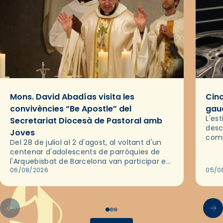
Mons. David Abadías visita les
Cinc
convivències “Be Apostle” del
gaud
L'es
Secretariat Diocesà de Pastoral amb
desc
Joves
comp
Del 28 de juliol al 2 d'agost, al voltant d'un
deix
centenar d'adolescents de parròquies de
trav
l'Arquebisbat de Barcelona van participar en
les convivències Be Apostle, organitzades
06/08/2026
05/0
pel Secretariat Diocesà de Pastoral amb…