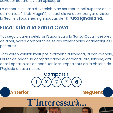
Salvador Bacardit, vicari episcopal.
En arribar a la Casa d’Exercicis, van ser rebuts pel superior de la
comunitat, P. Lluis Magriñà, el qual els va acompanyar a visitar
la ruta ignasiana
la Seu i els llocs més significatius de
.
Eucaristia a la Santa Cova
Tot seguit, varen celebrar l’Eucaristia a la Santa Cova i, després
de dinar, varen compartir les seves experiències acadèmiques i
pastorals.
Tots varen valorar molt positivament la trobada, la convivència,
i el fet de poder-la compartir amb el cardenal-arquebisbe, així
com l’oportunitat de conèixer llocs importants de la història de
l’Església a casa nostra.
Compartir:
Facebook
X / Twitter
WhatsApp
Email
Imprimir
Anterior
Següent
T’interessarà…