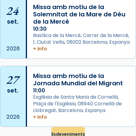
24
Missa amb motiu de la
Photo
Solemnitat de la Mare de Déu
View on Facebook
·
Share
set.
de la Mercè
10:30
Arquebisbat de Barcelona
Basílica de la Mercè, Carrer de la Mercè,
2 weeks ago
1, Ciutat Vella, 08002 Barcelona, Espanya
2026
+ info
Memòria de les santes Juliana i
Semproniana, verges i màrtirs.
Acompanyant la història de sant Cugat, a
27
Missa amb motiu de la
partir de l’Edat Mitjana sorgeix la tradició
Jornada Mundial del Migrant
que les santes Juliana (“relatiu a Júlia”) i
set.
11:00
Semproniana (“relatiu a Semprònia =
Església de Santa Maria de Cornellà,
eterna”) són deixebles seves. I l’any 1667, el
Plaça de l'Església, 08940 Cornellà de
frare Joan Gaspar Roig, afirma en una obra
Llobregat, Barcelona, Espanya
que les santes són filles de l’antiga Iluro.
2026
+ info
Mataró en reivindicarà les relíquies fins que
les aconseguirà el 1772. L’ofici que es canta
Esdeveniments