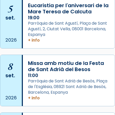
📸 J. Merino
5
Eucaristia per l'aniversari de la
Mare Teresa de Calcuta
Photo
set.
19:00
View on Facebook
·
Share
Parròquia de Sant Agustí, Plaça de Sant
Agustí, 2, Ciutat Vella, 08001 Barcelona,
Arquebisbat de Barcelona
is at Catedral
Espanya
de Barcelona.
2026
+ info
2 weeks ago
Aquest dilluns, 27 de juliol, ha tingut lloc la
missa d’acció de gràcies en agraïment al
8
Missa amb motiu de la Festa
comitè organitzador de la visita apostòlica
de Sant Adrià del Besos
del Sant Pare Lleó XIV a Barcelona, i als
set.
11:00
col·laboradors, a la Catedral de Barcelona.
Parròquia de Sant Adrià de Besòs, Plaça
L’arquebisbe de Barcelona, el cardenal Joan
de l'Església, 08921 Sant Adrià de Besòs,
Josep Omella, ha presidit la missa i l’ha
Barcelona, Espanya
2026
+ info
concelebrat el bisbe auxiliar de Barcelona,
Mons. David Abadías.
📸 Dr. G. Simón