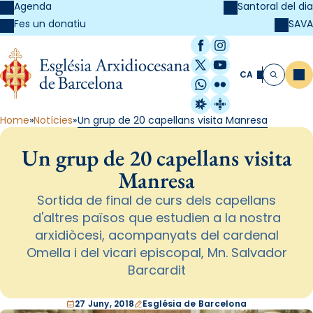
Agenda
Santoral del dia
SAVA
Fes un donatiu
Facebook
Instagram
X / Twitter
YouTube
CA
Me
Cerca
WhatsApp
Flickr
Radio Estel
Catalunya Cristi
Home
Notícies
Un grup de 20 capellans visita Manresa
Un grup de 20 capellans visita
Manresa
Sortida de final de curs dels capellans
d'altres països que estudien a la nostra
arxidiòcesi, acompanyats del cardenal
Omella i del vicari episcopal, Mn. Salvador
Barcardit
27 Juny, 2018
Església de Barcelona