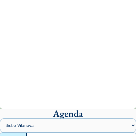
tican News 👇
News
www.vaticannews.va/es/iglesia/news/2026-
07/carmina-historia-depresion-papa-viaje-
espana-testimoni...
Photo
View on Facebook
·
Share
Arquebisbat de Barcelona
2 weeks ago
«Avui les santes Juliana i Semproniana ens
ajuden a alçar la mirada»
Mons. Sergi Gordo, bisbe de Tortosa, ha
presidit aquest 27 de juliol la missa de Les
Agenda
Santes de Mataró.
🔗
tinyurl.com/cvu5jmbk