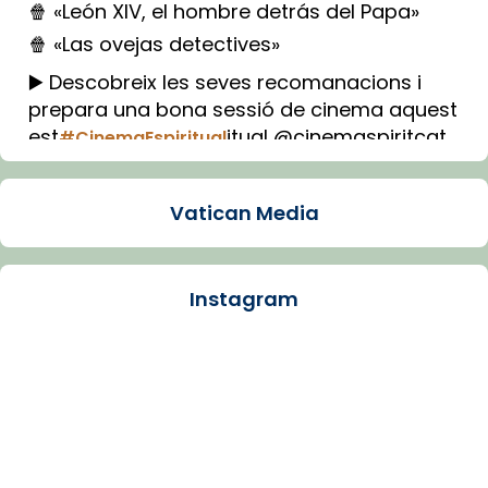
🍿 «León XIV, el hombre detrás del Papa»
🍿 «Las ovejas detectives»
▶️ Descobreix les seves recomanacions i
prepara una bona sessió de cinema aquest
est
itual @cinemaspiritcat
#CinemaEspiritual
Imatge: Generada amb IA (OpenAI)
Video
Vatican Media
View on Facebook
·
Share
Instagram
Arquebisbat de Barcelona
1 week ago
La Carmina va patir depressió. Fa gairebé
dos mesos, a l'Estadi Lluís Companys, la
jove va fer arribar el seu testimoni al papa
Lleó XIV.
Recupera l'entrevista comp
Vatican