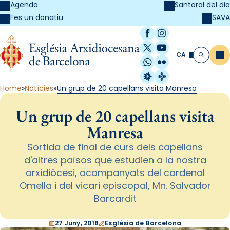
Agenda
Santoral del dia
SAVA
Fes un donatiu
Facebook
Instagram
X / Twitter
YouTube
CA
Me
Cerca
WhatsApp
Flickr
Radio Estel
Catalunya Cristi
Home
Notícies
Un grup de 20 capellans visita Manresa
Un grup de 20 capellans visita
Manresa
Sortida de final de curs dels capellans
d'altres països que estudien a la nostra
arxidiòcesi, acompanyats del cardenal
Omella i del vicari episcopal, Mn. Salvador
Barcardit
27 Juny, 2018
Església de Barcelona