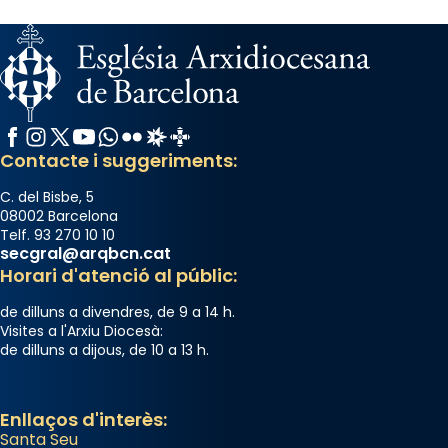
Des de 1985 hi participa també un grup de
diablesses amb música i ball propis. Festa
gran a Mataró.
«Si vols saber què és calor, ves per les
Santes a Mataró»🥵.
Facebook
Instagram
X / Twitter
YouTube
WhatsApp
Flickr
Radio Estel
Catalunya Cristiana
Contacte i suggeriments:
Photo
View on Facebook
·
Share
C. del Bisbe, 5
08002 Barcelona
Telf. 93 270 10 10
Arquebisbat de Barcelona
secgral@arqbcn.cat
2 weeks ago
Horari d'atenció al públic:
Jaume, fill de Zebedeu, és juntament amb el
de dilluns a divendres, de 9 a 14 h.
seu germà Joan i Pere un dels que
Visites a l'Arxiu Diocesà:
de dilluns a dijous, de 10 a 13 h.
acompanyava més de prop Jesús.
Segons el llibre dels Fets (12,2) fou el primer
apòstol màrtir, decapitat a Jerusalem per
Enllaços d'interès:
Santa Seu
Herodes Agripa (vers l'any 44).