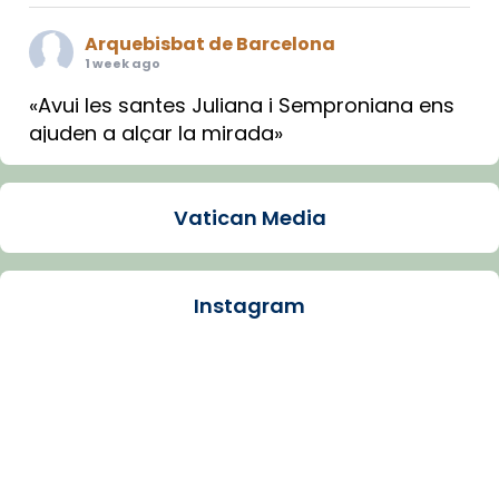
Arquebisbat de Barcelona
1 week ago
«Avui les santes Juliana i Semproniana ens
ajuden a alçar la mirada»
Mons. Sergi Gordo, bisbe de Tortosa, ha
presidit aquest 27 de juliol la missa de Les
Vatican Media
Santes de Mataró.
🔗
tinyurl.com/cvu5jmbk
📸 J. Merino
Instagram
Photo
View on Facebook
·
Share
Arquebisbat de Barcelona
is at Catedral
de Barcelona.
1 week ago