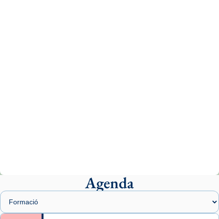
Aquest dilluns, 27 de juliol, ha tingut lloc la
missa d’acció de gràcies en agraïment al
comitè organitzador de la visita apostòlica
del Sant Pare Lleó XIV a Barcelona, i als
col·laboradors, a la Catedral de Barcelona.
L’arquebisbe de Barcelona, el cardenal Joan
Josep Omella, ha presidit la missa i l’ha
concelebrat el bisbe auxiliar de Barcelona,
Mons. David Abadías.
📸 Dr. G. Simón
Photo
View on Facebook
·
Share
Agenda
Arquebisbat de Barcelona
1 week ago
Memòria de les santes Juliana i