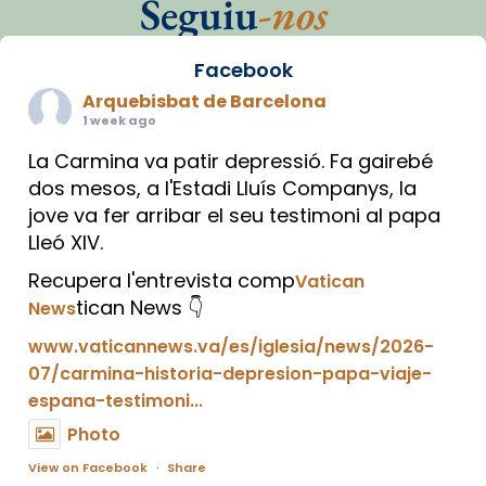
Seguiu
-nos
Facebook
Arquebisbat de Barcelona
1 week ago
La Carmina va patir depressió. Fa gairebé
dos mesos, a l'Estadi Lluís Companys, la
jove va fer arribar el seu testimoni al papa
Lleó XIV.
Recupera l'entrevista comp
Vatican
tican News 👇
News
www.vaticannews.va/es/iglesia/news/2026-
07/carmina-historia-depresion-papa-viaje-
espana-testimoni...
Photo
View on Facebook
·
Share