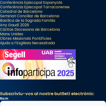
Conferència Episcopal Espanyola
Patró de Galícia, després de les invasions
Conferència Episcopal Tarraconense
Catedral de Barcelona
musulmanes fou venerat com a patró dels
Seminari Conciliar de Barcelona
Regnes castellans i més tard de tota
Basílica de la Sagrada Família
Espanya.
Any Gaudí 2026
Càritas Diocesana de Barcelona
El seu sepulcre a Compostela fou un gran
Mans Unides
centre de peregrinacions medievals de tot
Obres Missionals Pontifícies
Ajuda a l’Església Necessitada
el món cristià, després de Roma i terra
Santa.
«A Raïms de Sant Jaume, raïms aigualits;
raïms de setembre te'n llepes els dits»,
segons una dita popular.
Photo
View on Facebook
·
Share
Subscriviu-vos al nostre butlletí electrònic:
Nom