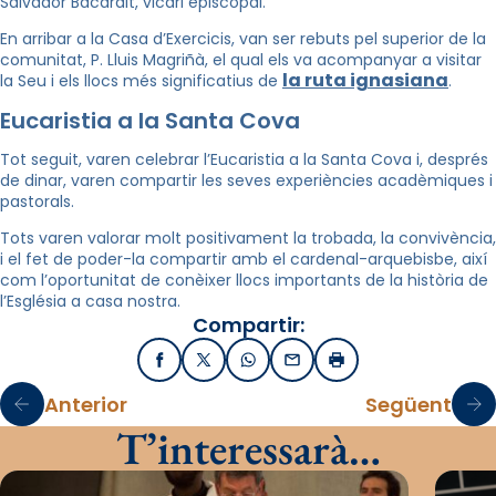
Salvador Bacardit, vicari episcopal.
En arribar a la Casa d’Exercicis, van ser rebuts pel superior de la
comunitat, P. Lluis Magriñà, el qual els va acompanyar a visitar
la ruta ignasiana
la Seu i els llocs més significatius de
.
Eucaristia a la Santa Cova
Tot seguit, varen celebrar l’Eucaristia a la Santa Cova i, després
de dinar, varen compartir les seves experiències acadèmiques i
pastorals.
Tots varen valorar molt positivament la trobada, la convivència,
i el fet de poder-la compartir amb el cardenal-arquebisbe, així
com l’oportunitat de conèixer llocs importants de la història de
l’Església a casa nostra.
Compartir:
Facebook
X / Twitter
WhatsApp
Email
Imprimir
Anterior
Següent
T’interessarà…