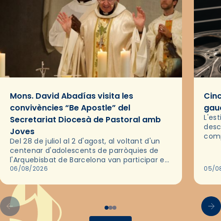
Mons. David Abadías visita les
Cinc
convivències “Be Apostle” del
gaud
L'es
Secretariat Diocesà de Pastoral amb
desc
Joves
comp
Del 28 de juliol al 2 d'agost, al voltant d'un
deix
centenar d'adolescents de parròquies de
trav
l'Arquebisbat de Barcelona van participar en
les convivències Be Apostle, organitzades
06/08/2026
05/0
pel Secretariat Diocesà de Pastoral amb…