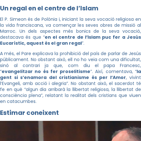
Un regal en el centre de l’Islam
El P. Simeon és de Polònia i, iniciant la seva vocació religiosa en
la vida franciscana, va començar les seves obres de missió al
Marroc. Un dels aspectes més bonics de la seva vocació,
destacava és que “
en el centre de l’Islam puc fer a Jesú
Eucarístic, aquest és el gran regal
”.
A més, el Pare explicava la prohibició del país de parlar de Jesús
públicament. No obstant això, ell no ho veia com una dificultat,
sinó al contrari ja que, com diu el papa Francesc,
“
evangelitzar no és fer proselitisme
”. Així, comentava, “
l
gent si s’enamora del cristianisme és per l’Amor
, vivint
l’Evangeli, amb acció i alegria”. No obstant això, el sacerdot té
fe en què “algun dia arribarà la llibertat religiosa, la llibertat de
consciència plena”, relatant la realitat dels cristians que viuen
en catacumbes.
Estimar coneixent