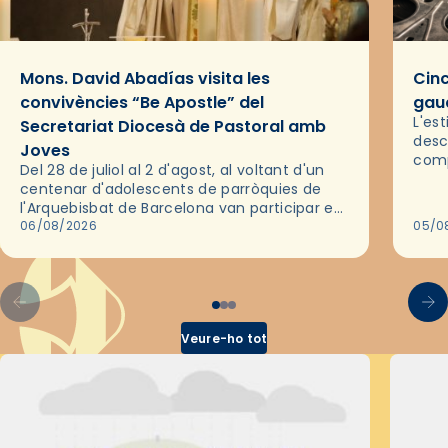
Mons. David Abadías visita les
Cinc
convivències “Be Apostle” del
gaud
L'es
Secretariat Diocesà de Pastoral amb
desc
Joves
comp
Del 28 de juliol al 2 d'agost, al voltant d'un
deix
centenar d'adolescents de parròquies de
trav
l'Arquebisbat de Barcelona van participar en
les convivències Be Apostle, organitzades
06/08/2026
05/0
pel Secretariat Diocesà de Pastoral amb…
Veure-ho tot