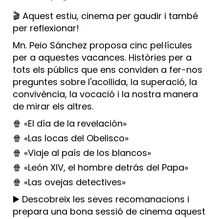
🎬 Aquest estiu, cinema per gaudir i també
per reflexionar!
Mn. Peio Sánchez proposa cinc pel·lícules
per a aquestes vacances. Històries per a
tots els públics que ens conviden a fer-nos
preguntes sobre l'acollida, la superació, la
convivència, la vocació i la nostra manera
de mirar els altres.
🍿 «El día de la revelación»
🍿 «Las locas del Obelisco»
🍿 «Viaje al país de los blancos»
🍿 «León XIV, el hombre detrás del Papa»
🍿 «Las ovejas detectives»
▶️ Descobreix les seves recomanacions i
prepara una bona sessió de cinema aquest