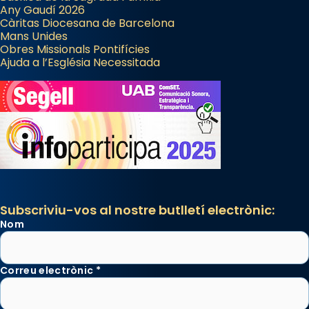
Any Gaudí 2026
Càritas Diocesana de Barcelona
Mans Unides
Obres Missionals Pontifícies
Ajuda a l’Església Necessitada
Subscriviu-vos al nostre butlletí electrònic:
Nom
Correu electrònic
*