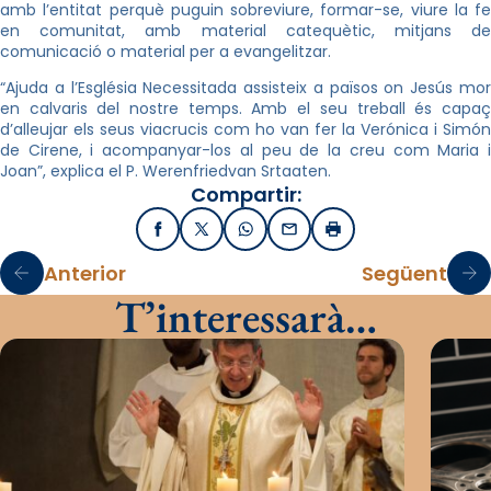
amb l’entitat perquè puguin sobreviure, formar-se, viure la fe
en comunitat, amb material catequètic, mitjans de
comunicació o material per a evangelitzar.
“Ajuda a l’Església Necessitada assisteix a països on Jesús mor
en calvaris del nostre temps. Amb el seu treball és capaç
d’alleujar els seus viacrucis com ho van fer la Verónica i Simón
de Cirene, i acompanyar-los al peu de la creu com Maria i
Joan”, explica el P. Werenfriedvan Srtaaten.
Compartir:
Facebook
X / Twitter
WhatsApp
Email
Imprimir
Anterior
Següent
T’interessarà…