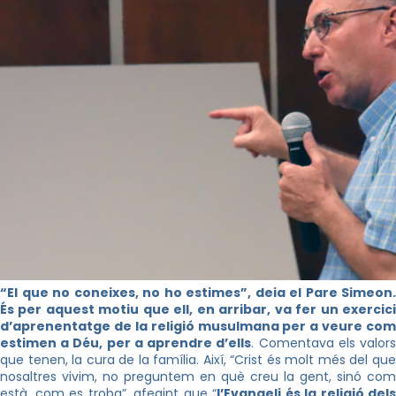
“El que no coneixes, no ho estimes”, deia el Pare Simeon.
És per aquest motiu que ell, en arribar, va fer un exercici
d’aprenentatge de la religió musulmana per a veure com
estimen a Déu, per a aprendre d’ells
. Comentava els valor
que tenen, la cura de la família. Així, “Crist és molt més del que
nosaltres vivim, no preguntem en què creu la gent, sinó com
està, com es troba”, afegint que “
l’Evangeli és la religió dels