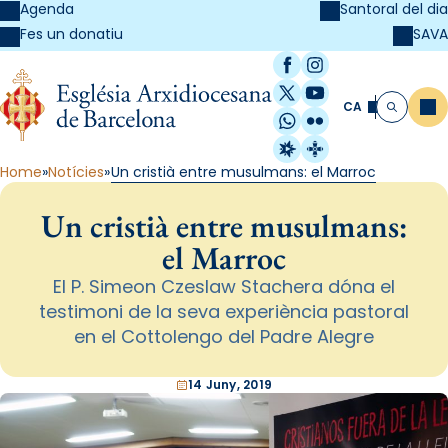
Agenda
Santoral del dia
SAVA
Fes un donatiu
Facebook
Instagram
X / Twitter
YouTube
CA
Me
Cerca
WhatsApp
Flickr
Radio Estel
Catalunya Cristi
Home
Notícies
Un cristià entre musulmans: el Marroc
Un cristià entre musulmans:
el Marroc
El P. Simeon Czeslaw Stachera dóna el
testimoni de la seva experiència pastoral
en el Cottolengo del Padre Alegre
14 Juny, 2019