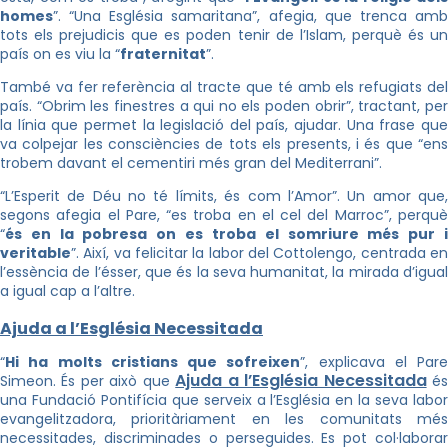
homes
”. “Una Església samaritana”, afegia, que trenca amb
tots els prejudicis que es poden tenir de l’Islam, perquè és un
país on es viu la “
fraternitat
”.
També va fer referència al tracte que té amb els refugiats del
país. “Obrim les finestres a qui no els poden obrir”, tractant, per
la línia que permet la legislació del país, ajudar. Una frase que
va colpejar les consciències de tots els presents, i és que “ens
trobem davant el cementiri més gran del Mediterrani”.
“L’Esperit de Déu no té límits, és com l’Amor”. Un amor que,
segons afegia el Pare, “es troba en el cel del Marroc”, perquè
“
és en la pobresa on es troba el somriure més pur i
veritable
”. Així, va felicitar la labor del Cottolengo, centrada en
l’essència de l’ésser, que és la seva humanitat, la mirada d’igual
a igual cap a l’altre.
Ajuda a l’Església Necessitada
“
Hi ha molts cristians que sofreixen
”, explicava el Pare
Ajuda a l’Església Necessitada
Simeon. És per això que
é
una Fundació Pontifícia que serveix a l’Església en la seva labor
evangelitzadora, prioritàriament en les comunitats més
necessitades, discriminades o perseguides. Es pot col·laborar