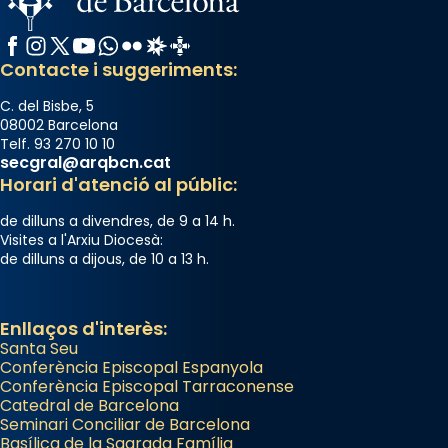
Facebook
Instagram
X / Twitter
YouTube
WhatsApp
Flickr
Radio Estel
Catalunya Cristiana
Contacte i suggeriments:
C. del Bisbe, 5
08002 Barcelona
Telf. 93 270 10 10
secgral@arqbcn.cat
Horari d'atenció al públic:
de dilluns a divendres, de 9 a 14 h.
Visites a l'Arxiu Diocesà:
de dilluns a dijous, de 10 a 13 h.
Enllaços d'interès:
Santa Seu
Conferència Episcopal Espanyola
Conferència Episcopal Tarraconense
Catedral de Barcelona
Seminari Conciliar de Barcelona
Basílica de la Sagrada Família