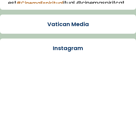
est
itual @cinemaspiritcat
#CinemaEspiritual
Imatge: Generada amb IA (OpenAI)
Video
Vatican Media
View on Facebook
·
Share
Instagram
Arquebisbat de Barcelona
1 week ago
La Carmina va patir depressió. Fa gairebé
dos mesos, a l'Estadi Lluís Companys, la
jove va fer arribar el seu testimoni al papa
Lleó XIV.
Recupera l'entrevista comp
Vatican
tican News 👇
News
www.vaticannews.va/es/iglesia/news/2026-
07/carmina-historia-depresion-papa-viaje-
espana-testimoni...