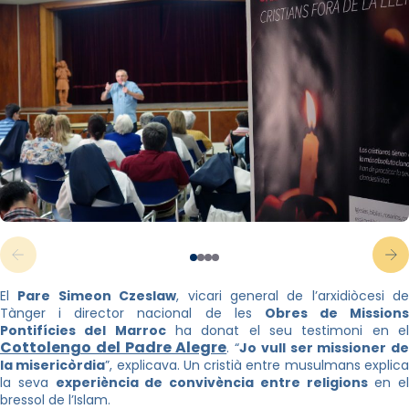
El
Pare Simeon Czeslaw
, vicari general de l’arxidiòcesi de
Tànger i director nacional de les
Obres de Missions
Pontifícies del Marroc
ha donat el seu testimoni en e
Cottolengo del Padre Alegre
. “
Jo vull ser missioner de
la misericòrdia
”, explicava. Un cristià entre musulmans explic
la seva
experiència de convivència entre religions
en el
bressol de l’Islam.