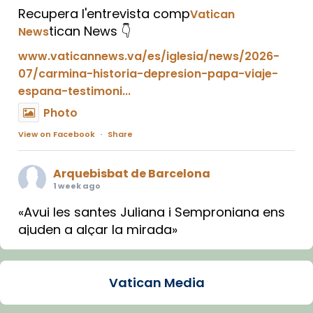
Recupera l'entrevista comp
Vatican
tican News 👇
News
www.vaticannews.va/es/iglesia/news/2026-
07/carmina-historia-depresion-papa-viaje-
espana-testimoni...
Photo
View on Facebook
·
Share
Arquebisbat de Barcelona
1 week ago
«Avui les santes Juliana i Semproniana ens
ajuden a alçar la mirada»
Mons. Sergi Gordo, bisbe de Tortosa, ha
presidit aquest 27 de juliol la missa de Les
Vatican Media
Santes de Mataró.