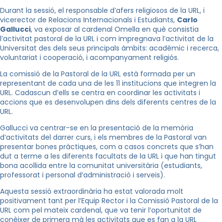
Durant la sessió, el responsable d’afers religiosos de la URL, i
vicerector de Relacions Internacionals i Estudiants,
Carlo
Gallucci
, va exposar al cardenal Omella en què consistia
l’activitat pastoral de la URL i com impregnava l’activitat de la
Universitat des dels seus principals àmbits: acadèmic i recerca,
voluntariat i cooperació, i acompanyament religiós.
La comissió de la Pastoral de la URL està formada per un
representant de cada una de les 11 institucions que integren la
URL. Cadascun d’ells se centra en coordinar les activitats i
accions que es desenvolupen dins dels diferents centres de la
URL.
Gallucci va centrar-se en la presentació de la memòria
d’activitats del darrer curs, i els membres de la Pastoral van
presentar bones pràctiques, com a casos concrets que s’han
dut a terme a les diferents facultats de la URL i que han tingut
bona acollida entre la comunitat universitària (estudiants,
professorat i personal d’administració i serveis).
Aquesta sessió extraordinària ha estat valorada molt
positivament tant per l’Equip Rector i la Comissió Pastoral de la
URL com pel mateix cardenal, que va tenir l’oportunitat de
conèixer de primera mà les activitats que es fan a la URL