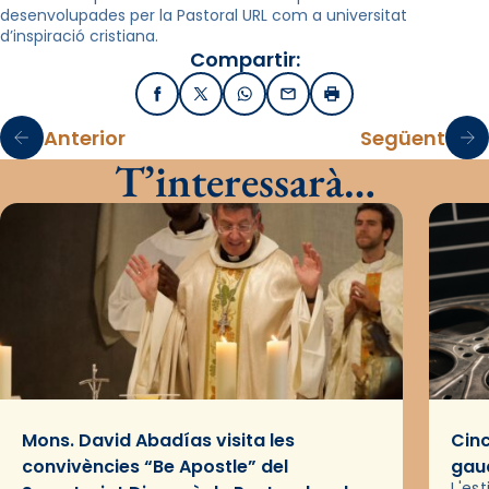
desenvolupades per la Pastoral URL com a universitat
d’inspiració cristiana.
Compartir:
Facebook
X / Twitter
WhatsApp
Email
Imprimir
Anterior
Següent
T’interessarà…
Mons. David Abadías visita les
Cinc
convivències “Be Apostle” del
gaud
L'es