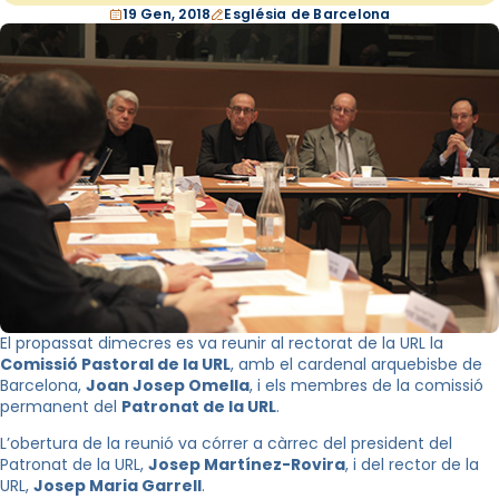
19 Gen, 2018
Església de Barcelona
El propassat dimecres es va reunir al rectorat de la URL la
Comissió Pastoral de la URL
, amb el cardenal arquebisbe de
Barcelona,
Joan Josep Omella
, i els membres de la comissió
permanent del
Patronat de la URL
.
L’obertura de la reunió va córrer a càrrec del president del
Patronat de la URL,
Josep Martínez-Rovira
, i del rector de la
URL,
Josep Maria Garrell
.