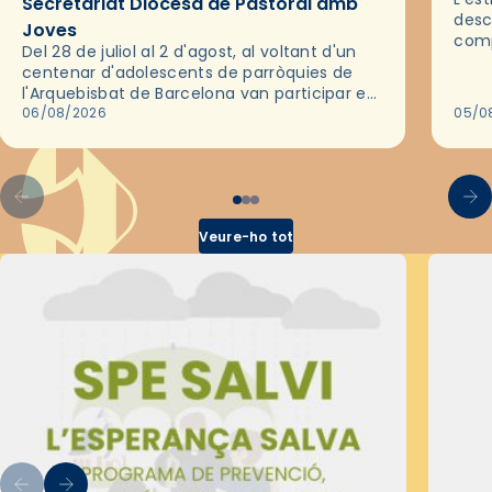
Secretariat Diocesà de Pastoral amb
desc
Joves
comp
Del 28 de juliol al 2 d'agost, al voltant d'un
deix
centenar d'adolescents de parròquies de
trav
l'Arquebisbat de Barcelona van participar en
les convivències Be Apostle, organitzades
06/08/2026
05/0
pel Secretariat Diocesà de Pastoral amb…
Veure-ho tot