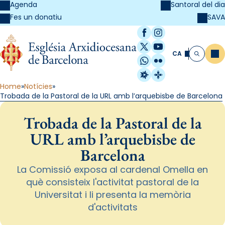
Agenda
Santoral del dia
SAVA
Fes un donatiu
Facebook
Instagram
X / Twitter
YouTube
CA
Me
Cerca
WhatsApp
Flickr
Radio Estel
Catalunya Cristi
Home
Notícies
Trobada de la Pastoral de la URL amb l’arquebisbe de Barcelona
Trobada de la Pastoral de la
URL amb l’arquebisbe de
Barcelona
La Comissió exposa al cardenal Omella en
què consisteix l'activitat pastoral de la
Universitat i li presenta la memòria
d'activitats