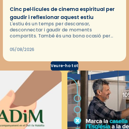
Cinc pel·lícules de cinema espiritual per
gaudir i reflexionar aquest estiu
L'estiu és un temps per descansar,
desconnectar i gaudir de moments
compartits. També és una bona ocasió per
deixar-se portar per una bona història i, a
través del cinema, reflexionar sobre les…
05/08/2026
Veure-ho tot