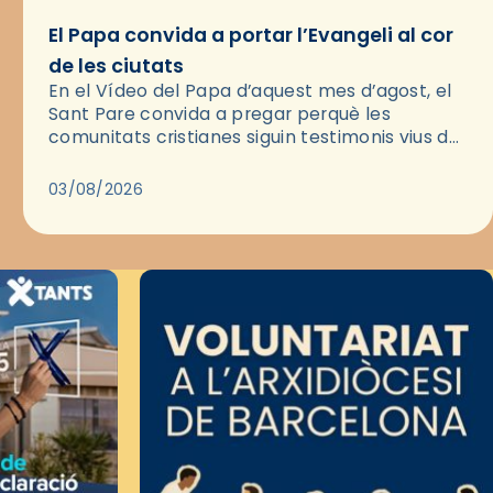
El Papa convida a portar l’Evangeli al cor
de les ciutats
En el Vídeo del Papa d’aquest mes d’agost, el
Sant Pare convida a pregar perquè les
comunitats cristianes siguin testimonis vius de
l’Evangeli enmig de les ciutats. A través d’una
pregària, el…
03/08/2026