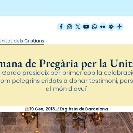
Facebook
Instagram
X / Twitter
YouTube
WhatsApp
Flickr
Radio Est
Catal
itat dels Cristians
ana de Pregària per la Unita
gi Gordo presideix per primer cop la celebra
om pelegrins cridats a donar testimoni, pers
al món d'avui"
19 Gen, 2018
Església de Barcelona