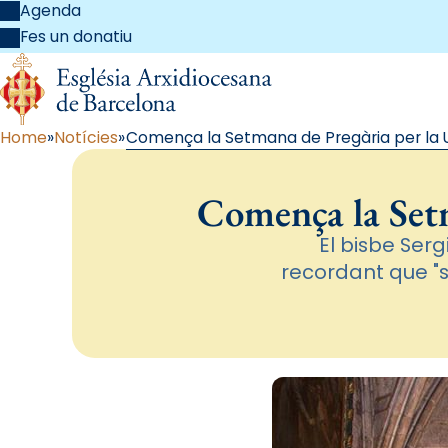
Agenda
Fes un donatiu
Home
Notícies
Comença la Setmana de Pregària per la Un
Comença la Setm
El bisbe Ser
recordant que "s