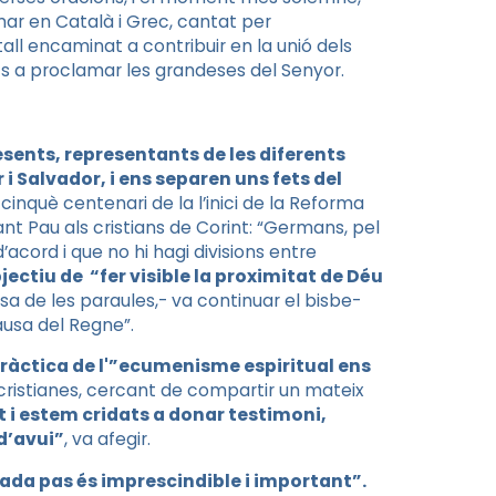
ar en Català i Grec, cantat per
all encaminat a contribuir en la unió dels
ots a proclamar les grandeses del Senyor.
esents, representants de les diferents
i Salvador, i ens separen uns fets del
nquè centenari de la l’inici de la Reforma
nt Pau als cristians de Corint: “Germans, pel
acord i que no hi hagi divisions entre
jectiu de “fer visible la proximitat de Déu
a de les paraules,- va continuar el bisbe-
ausa del Regne”.
pràctica de l'”ecumenisme espiritual ens
 cristianes, cercant de compartir un mateix
t i estem cridats a donar testimoni,
 d’avui”
, va afegir.
cada pas és imprescindible i important”.