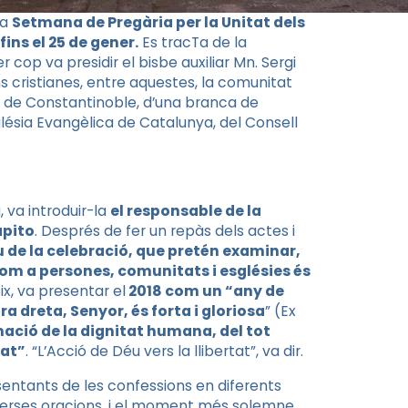
la
Setmana de Pregària per la Unitat dels
ins el 25 de gener
.
Es
tracTa de la
cop va presidir el bisbe auxiliar
Mn
. Sergi
s cristianes, entre aquestes, la comunitat
at de Constantinoble, d’una branca de
sglésia Evangèlica de Catalunya, del Consell
, va introduir-la
el responsable de la
pito
. Després de fer un repàs dels actes i
u de la celebració, que pretén examinar,
om a persones, comunitats i esglésies és
x, va presentar el
2018 com un “any de
ra dreta, Senyor, és forta i gloriosa
” (Ex
mació de la dignitat humana, del tot
cat”
. “L’Acció de Déu vers la llibertat”, va dir.
esentants de les confessions en diferents
verses oracions, i el moment més solemne,