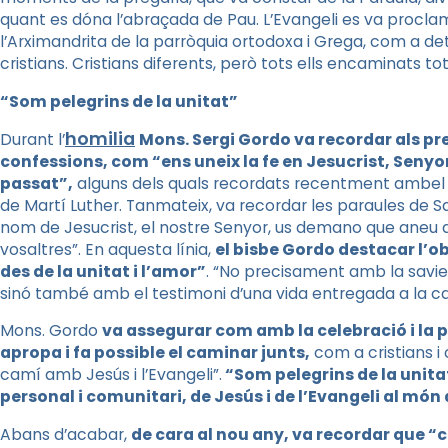
quant es
dóna
l’abraçada de Pau.
L’
Evangeli es va proclam
l’Arximandrita de la parròquia ortodoxa i Grega, com a det
cristians. Cristians diferents, però tots ells encaminats t
“Som pelegrins de la unitat”
homilia
Durant l’
Mons. Sergi Gordo va recordar als pr
confessions, com “ens uneix la fe en Jesucrist, Senyor 
passat”,
alguns dels quals recordats recentment ambel ci
de Martí Luther. Tanmateix, va recordar les paraules de Sa
nom de Jesucrist, el nostre Senyor, us demano que aneu d’
vosaltres”. En aquesta línia,
el bisbe Gordo destacar l’ob
des de la unitat i l’amor”
. “No precisament amb la savies
sinó també amb el testimoni d’una vida entregada a la c
Mons. Gordo
va assegurar com amb la celebració i la 
apropa i fa possible el caminar junts,
com a cristians i
camí amb Jesús i l’Evangeli”.
“Som pelegrins de la unita
personal i comunitari, de Jesús i de l’Evangeli al món
Abans d’acabar,
de cara al nou any, va recordar que “