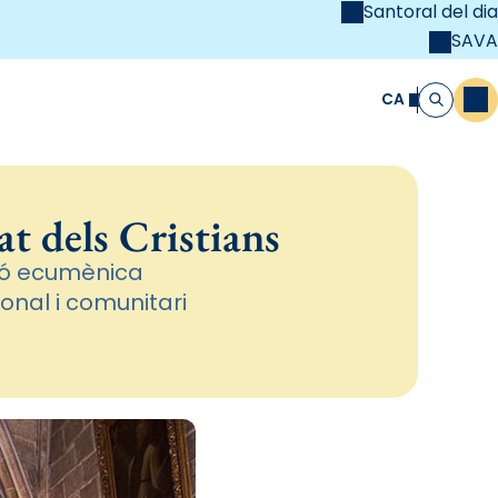
Santoral del dia
SAVA
el
unya Cristiana
CA
M
Cerca
t dels Cristians
ció ecumènica
onal i comunitari