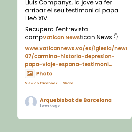
Lluís Companys, la jove va fer
arribar el seu testimoni al papa
Lleó XIV.
Recupera l'entrevista
comp
tican News 👇
Vatican News
www.vaticannews.va/es/iglesia/news
07/carmina-historia-depresion-
papa-viaje-espana-testimoni...
Photo
View on Facebook
·
Share
Arquebisbat de Barcelona
1 week ago
«Avui les santes Juliana i
Semproniana ens ajuden a alçar