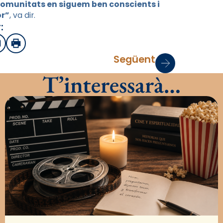
 comunitats en siguem ben conscients i
or”
, va dir.
:
sApp
mail
Imprimir
Següent
T’interessarà…