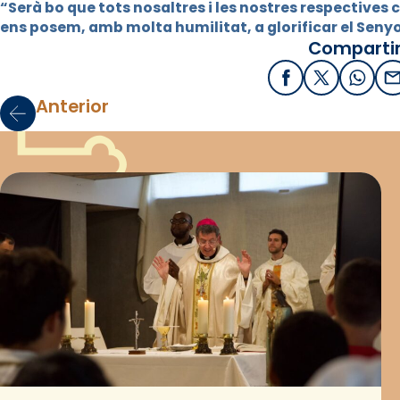
“Serà bo que tots nosaltres i les nostres respectives
ens posem, amb molta humilitat, a glorificar el Seny
Compartir
Facebook
X / Twitter
What
E
Anterior