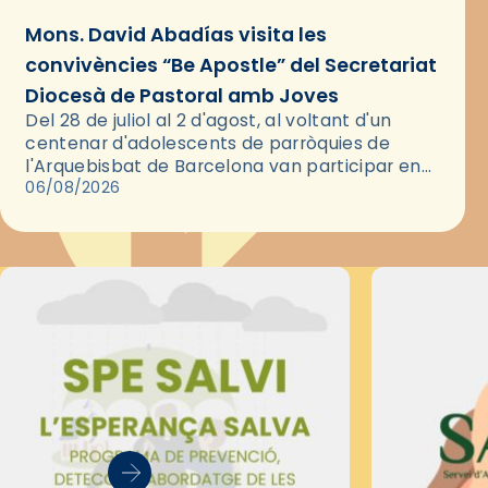
Mons. David Abadías visita les
convivències “Be Apostle” del Secretariat
Diocesà de Pastoral amb Joves
Del 28 de juliol al 2 d'agost, al voltant d'un
centenar d'adolescents de parròquies de
l'Arquebisbat de Barcelona van participar en
les convivències Be Apostle, organitzades pel
06/08/2026
Secretariat Diocesà de Pastoral amb…