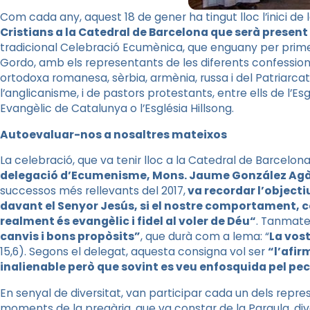
Com cada any, aquest 18 de gener ha tingut lloc l’inici de 
Cristians a la Catedral de
Barcelona que serà present f
tradicional Celebració Ecumènica, que enguany per primer 
Gordo
, amb els representants de les diferents confession
ortodoxa romanesa, sèrbia, armènia, russa i del Patriarc
l’anglicanisme, i de pastors protestants, entre ells de l’E
Evangèlic de Catalunya o l’Església
Hillsong
.
Autoevaluar-nos a nosaltres mateixos
La celebració, que va tenir lloc a la Catedral de Barcelona
delegació d’Ecumenisme, Mons. Jaume González
Agà
successos més rellevants del 2017,
va recordar l’objecti
davant el Senyor Jesús, si el nostre comportament, c
realment és evangèlic i fidel al voler de Déu
“
.
Tanmatei
canvis i bons propòsits”
, que durà com a lema: “
La vost
15,6). Segons el delegat, aquesta consigna vol ser
“l’afir
inalienable però que sovint es veu enfosquida pel pe
En senyal de diversitat, van participar cada un dels repr
moments de la pregària, que va constar de la Paraula, di