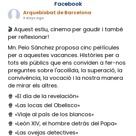
Facebook
Arquebisbat de Barcelona
3 days ago
🎬 Aquest estiu, cinema per gaudir i també
per reflexionar!
Mn. Peio Sánchez proposa cinc pel·lícules
per a aquestes vacances. Històries per a
tots els públics que ens conviden a fer-nos
preguntes sobre l'acollida, la superació, la
convivència, la vocació i la nostra manera
de mirar els altres.
🍿 «El día de la revelación»
🍿 «Las locas del Obelisco»
🍿 «Viaje al país de los blancos»
🍿 «León XIV, el hombre detrás del Papa»
🍿 «Las ovejas detectives»