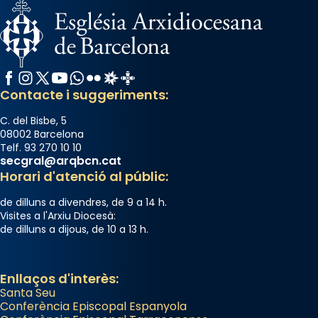
Facebook
Instagram
X / Twitter
YouTube
WhatsApp
Flickr
Radio Estel
Catalunya Cristiana
Contacte i suggeriments:
C. del Bisbe, 5
08002 Barcelona
Telf. 93 270 10 10
secgral@arqbcn.cat
Horari d'atenció al públic:
de dilluns a divendres, de 9 a 14 h.
Visites a l'Arxiu Diocesà:
de dilluns a dijous, de 10 a 13 h.
Enllaços d'interès:
Santa Seu
Conferència Episcopal Espanyola