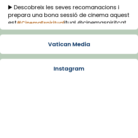
▶️ Descobreix les seves recomanacions i
prepara una bona sessió de cinema aquest
est
itual @cinemaspiritcat
#CinemaEspiritual
Imatge: Generada amb IA (OpenAI)
Video
Vatican Media
View on Facebook
·
Share
Instagram
Arquebisbat de Barcelona
1 week ago
La Carmina va patir depressió. Fa gairebé
dos mesos, a l'Estadi Lluís Companys, la
jove va fer arribar el seu testimoni al papa
Lleó XIV.
Recupera l'entrevista comp
Vatican
tican News 👇
News