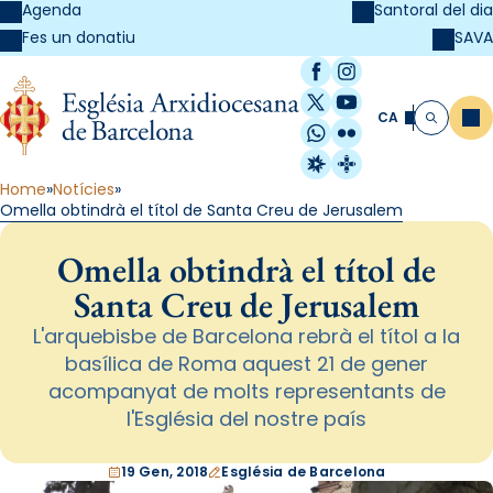
Agenda
Santoral del dia
SAVA
Fes un donatiu
Facebook
Instagram
X / Twitter
YouTube
CA
Me
Cerca
WhatsApp
Flickr
Radio Estel
Catalunya Cristi
Home
Notícies
Omella obtindrà el títol de Santa Creu de Jerusalem
Omella obtindrà el títol de
Santa Creu de Jerusalem
L'arquebisbe de Barcelona rebrà el títol a la
basílica de Roma aquest 21 de gener
acompanyat de molts representants de
l'Església del nostre país
19 Gen, 2018
Església de Barcelona