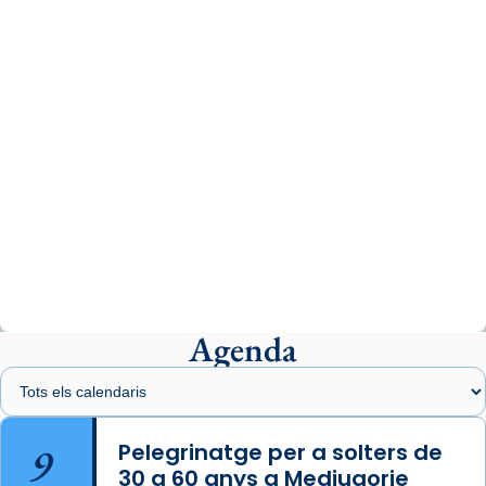
www.vaticannews.va/es/iglesia/news/2026-
07/carmina-historia-depresion-papa-viaje-
espana-testimoni...
Photo
View on Facebook
·
Share
Arquebisbat de Barcelona
2 weeks ago
«Avui les santes Juliana i Semproniana ens
ajuden a alçar la mirada»
Mons. Sergi Gordo, bisbe de Tortosa, ha
presidit aquest 27 de juliol la missa de Les
Agenda
Santes de Mataró.
🔗
tinyurl.com/cvu5jmbk
📸 J. Merino
9
Pelegrinatge per a solters de
30 a 60 anys a Medjugorje
Photo