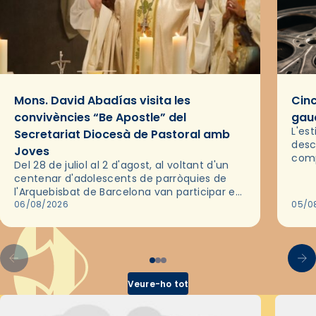
Mons. David Abadías visita les
Cinc
convivències “Be Apostle” del
gaud
L'es
Secretariat Diocesà de Pastoral amb
desc
Joves
comp
Del 28 de juliol al 2 d'agost, al voltant d'un
deix
centenar d'adolescents de parròquies de
trav
l'Arquebisbat de Barcelona van participar en
les convivències Be Apostle, organitzades
06/08/2026
05/0
pel Secretariat Diocesà de Pastoral amb…
Veure-ho tot