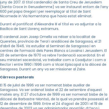
juny de 2017. El títol cardenalici de Santa Creu de Jerusalem
(Santa Croce in Gerusalemme) va ser instaurat entorn de l’any
600 pel papa Gregori I per reemplaçar al títol de Sant
Nicomede in Via Nomentana que havia estat eliminat.
Durant el pontificat d’Alexandre III el títol es va adjuntar a la
Basílica de Sant Llorenç extramurs.
El cardenal Joan Josep Omella va néixer a la localitat de
Queretes, província de Terol i arxidiòcesi de Saragossa, el 21
d’abril de 1946. Va estudiar al Seminari de Saragossa i en
centres de formació dels Pares Blancs a Lovaina i Jerusalem. El
20 de setembre de 1970 va rebre l’ordenació sacerdotal. En el
seu ministeri sacerdotal, va treballar com a Coadjutor i com a
Rector i entre 1990 i 1996 com a Vicari Episcopal a la diòcesi de
Saragossa. Durant un any va ser missioner al Zaire.
Càrrecs pastorals
El 15 de juliol de 1996 va ser nomenat bisbe auxiliar de
Saragossa. Va ser ordenat bisbe el 22 de setembre d’aquest
mateix any. El 27 d’octubre de 1999 va ser nomenat bisbe de la
diòcesi de Barbastre-Montsó, de la qual va prendre possessió el
12 de desembre de 1999. Entre el 24 d’agost de 2001 i el 19 de
desembre de 2003 va ser administrador apostòlic d’Osca i