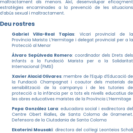
maltractament als menors. Així, desenvolupar eficaçment
estratègies encaminades a la prevenció de les situacions
d’abús sexual i maltractament.
Deu rostres
Gabriel Villa-Real Tapias
: Vicari provincial de la
Província Marista L’Hermitage i delegat provincial per a la
Protecció al Menor
Álvaro Sepúlveda Romero
: coordinador dels Drets dels
Infants a la Fundació Marista per a la Solidaritat
Internacional (FMSI)
Xavier Alacid Olivares
: membre de l’Equip d’Educació d
la Fundació Champagnat i coautor dels materials de
sensibilització de la campanya i de les tutories de
protecció a la infància per a tots els nivells educatius de
les obres educatives maristes de la Província L’Hermitage
Pepa González Lara
: educadora social i exdirectora de
Centre Obert Rialles, de Santa Coloma de Gramenet.
Defensora de la Ciutadania de Santa Coloma
Ekaterini Mousaki
: directora del col·legi Leonteios Schol