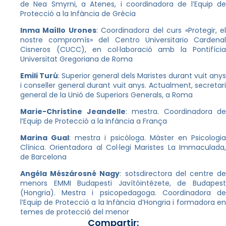
de Nea Smyrni, a Atenes, i coordinadora de l’Equip de
Protecció a la Infància de Grècia
Inma Maíllo Urones
: Coordinadora del curs «Protegir, e
nostre compromís» del Centro Universitario Cardenal
Cisneros (CUCC), en col·laboració amb la Pontifícia
Universitat Gregoriana de Roma
Emili Turú
: Superior general dels Maristes durant vuit anys
i conseller general durant vuit anys. Actualment, secretari
general de la Unió de Superiors Generals, a Roma
Marie-Christine Jeandelle
: mestra. Coordinadora de
l’Equip de Protecció a la Infància a França
Marina Gual
: mestra i psicòloga. Màster en Psicologi
Clínica. Orientadora al Col·legi Maristes La Immaculada,
de Barcelona
Angéla Mészárosné Nagy
: sotsdirectora del centre d
menors EMMI Budapesti Javítóintézete, de Budapest
(Hongria). Mestra i psicopedagoga. Coordinadora de
l’Equip de Protecció a la Infància d’Hongria i formadora en
temes de protecció del menor
Compartir: