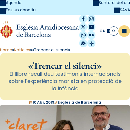
Agenda
Santoral del dia
SAVA
Fes un donatiu
Facebook
Instagram
X / Twitter
YouTube
CA
Me
Cerca
WhatsApp
Flickr
Radio Estel
Catalunya Cristi
Home
Notícies
«Trencar el silenci»
«Trencar el silenci»
El llibre recull deu testimonis internacionals
sobre l’experiència marista en protecció de
la infància
10 Abr, 2019
Església de Barcelona