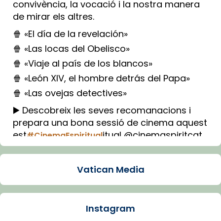
convivència, la vocació i la nostra manera
de mirar els altres.
🍿 «El día de la revelación»
🍿 «Las locas del Obelisco»
🍿 «Viaje al país de los blancos»
🍿 «León XIV, el hombre detrás del Papa»
🍿 «Las ovejas detectives»
▶️ Descobreix les seves recomanacions i
prepara una bona sessió de cinema aquest
est
itual @cinemaspiritcat
#CinemaEspiritual
Imatge: Generada amb IA (OpenAI)
Video
Vatican Media
View on Facebook
·
Share
Instagram
Arquebisbat de Barcelona
1 week ago