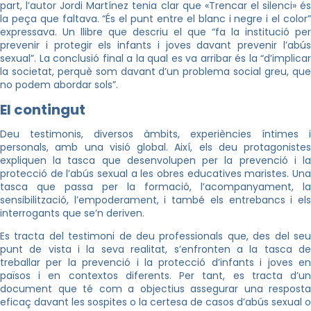
part, l’autor Jordi Martínez tenia clar que «Trencar el silenci» és
la peça que faltava. “És el punt entre el blanc i negre i el color”
expressava. Un llibre que descriu el que “fa la institució per
prevenir i protegir els infants i joves davant prevenir l’abús
sexual”. La conclusió final a la qual es va arribar és la “d’implicar
la societat, perquè som davant d’un problema social greu, que
no podem abordar sols”.
El contingut
Deu testimonis, diversos àmbits, experiències íntimes i
personals, amb una visió global. Així, els deu protagonistes
expliquen la tasca que desenvolupen per la prevenció i la
protecció de l’abús sexual a les obres educatives maristes. Una
tasca que passa per la formació, l’acompanyament, la
sensibilització, l’empoderament, i també els entrebancs i els
interrogants que se’n deriven.
Es tracta del testimoni de deu professionals que, des del seu
punt de vista i la seva realitat, s’enfronten a la tasca de
treballar per la prevenció i la protecció d’infants i joves en
països i en contextos diferents. Per tant, es tracta d’un
document que té com a objectius assegurar una resposta
eficaç davant les sospites o la certesa de casos d’abús sexual o