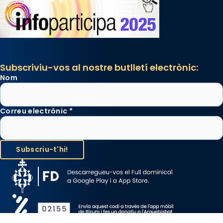
Santes a Mataró»🥵.
Photo
View on Facebook
·
Share
Subscriviu-vos al nostre butlletí electrònic:
Nom
Correu electrònic
*