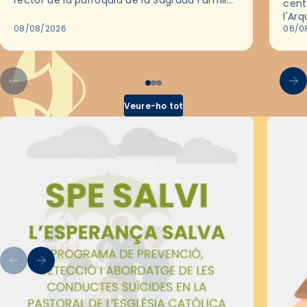
rector de la parròquia de la Sagrada Família
cent
de Barcelona durant 25 anys, entre 1993 i
l'Ar
2018,…
08/08/2026
les 
06/0
pel 
Veure-ho tot