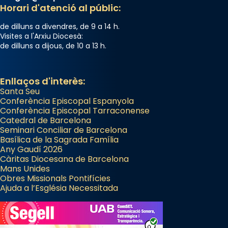
Semproniana (“relatiu a Semprònia =
Horari d'atenció al públic:
eterna”) són deixebles seves. I l’any 1667, el
de dilluns a divendres, de 9 a 14 h.
frare Joan Gaspar Roig, afirma en una obra
Visites a l'Arxiu Diocesà:
que les santes són filles de l’antiga Iluro.
de dilluns a dijous, de 10 a 13 h.
Mataró en reivindicarà les relíquies fins que
les aconseguirà el 1772. L’ofici que es canta
a la “Missa de les Santes” (“Missa de
Enllaços d'interès:
Santa Seu
Glòria”) fou composta el 1848 per Mn.
Conferència Episcopal Espanyola
Manuel Blanch, amb aire d’òpera
Conferència Episcopal Tarraconense
italianitzant; s’interpreta per privilegi
Catedral de Barcelona
pontifici, amb orquestra i cor, i té una
Seminari Conciliar de Barcelona
Basílica de la Sagrada Família
duració aproximada de tres hores. Després,
Any Gaudí 2026
processó (recuperada el 1972) al voltant
Càritas Diocesana de Barcelona
del temple amb les relíquies de les santes.
Mans Unides
Obres Missionals Pontifícies
Des de 1985 hi participa també un grup de
Ajuda a l’Església Necessitada
diablesses amb música i ball propis. Festa
gran a Mataró.
«Si vols saber què és calor, ves per les