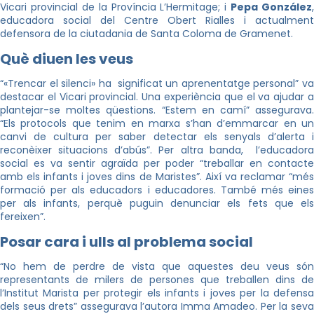
Vicari provincial de la Província L’Hermitage; i
Pepa González
,
educadora social del Centre Obert Rialles i actualment
defensora de la ciutadania de Santa Coloma de Gramenet.
Què diuen les veus
“«Trencar el silenci» ha significat un aprenentatge personal” va
destacar el Vicari provincial. Una experiència que el va ajudar a
plantejar-se moltes qüestions. “Estem en camí” assegurava.
“Els protocols que tenim en marxa s’han d’emmarcar en un
canvi de cultura per saber detectar els senyals d’alerta i
reconèixer situacions d’abús”. Per altra banda, l’educadora
social es va sentir agraïda per poder “treballar en contacte
amb els infants i joves dins de Maristes”. Així va reclamar “més
formació per als educadors i educadores. També més eines
per als infants, perquè puguin denunciar els fets que els
fereixen”.
Posar cara i ulls al problema social
“No hem de perdre de vista que aquestes deu veus són
representants de milers de persones que treballen dins de
l’Institut Marista per protegir els infants i joves per la defensa
dels seus drets” assegurava l’autora Imma Amadeo. Per la seva