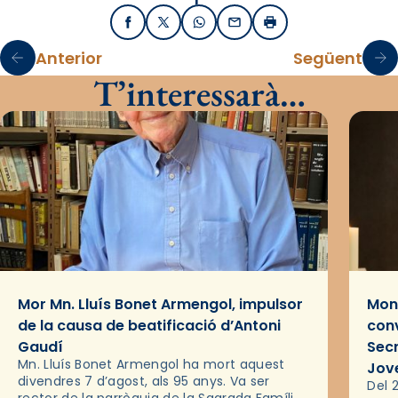
Facebook
X / Twitter
WhatsApp
Email
Imprimir
Anterior
Següent
T’interessarà…
Mor Mn. Lluís Bonet Armengol, impulsor
Mons
de la causa de beatificació d’Antoni
conv
Gaudí
Sec
Mn. Lluís Bonet Armengol ha mort aquest
Jov
divendres 7 d’agost, als 95 anys. Va ser
Del 2