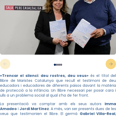
«Trencar el silenci: deu rostres, deu veus»
és el títol de
llibre de Maristes Catalunya que recull el testimoni de deu
educadors i educadores de diferents països davant la matèria
de protecció a la infància. Un llibre necessari per posar cara i
ulls a un problema social al qual s’ha de fer front.
La presentació va comptar amb els seus autors
Imma
Amadeo
i
Jordi Martínez
. A més, van ser presents dues de le
veus que testimonien el llibre. El germà
Gabriel Villa-Real
,