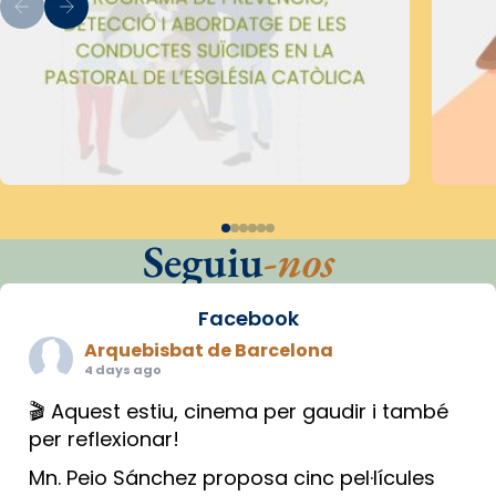
Seguiu
-nos
Facebook
Arquebisbat de Barcelona
4 days ago
🎬 Aquest estiu, cinema per gaudir i també
per reflexionar!
Mn. Peio Sánchez proposa cinc pel·lícules