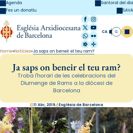
Agenda
Santoral del dia
SAVA
Fes un donatiu
Facebook
Instagram
X / Twitter
YouTube
CA
Me
Cerca
WhatsApp
Flickr
Radio Estel
Catalunya Cristi
Home
Notícies
Ja saps on beneir el teu ram?
Ja saps on beneir el teu ram?
Troba l'horari de les celebracions del
Diumenge de Rams a la diòcesi de
Barcelona
11 Abr, 2019
Església de Barcelona