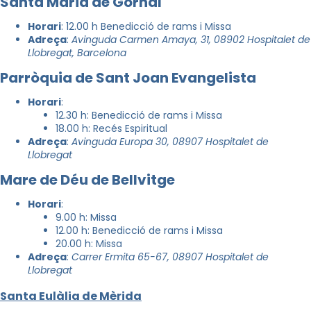
Santa Maria de Gornal
Horari
: 12.00 h Benedicció de rams i Missa
Adreça
:
Avinguda
Carmen Amaya, 31, 08902 Hospitalet de
Llobregat, Barcelona
Parròquia de Sant Joan Evangelista
Horari
:
12.30 h: Benedicció de rams i Missa
18.00 h: Recés Espiritual
Adreça
:
Avinguda Europa 30, 08907 Hospitalet de
Llobregat
Mare de Déu de Bellvitge
Horari
:
9.00 h: Missa
12.00 h: Benedicció de rams i Missa
20.00 h: Missa
Adreça
:
Carrer
Ermita 65-67, 08907 Hospitalet de
Llobregat
Santa Eulàlia de Mèrida