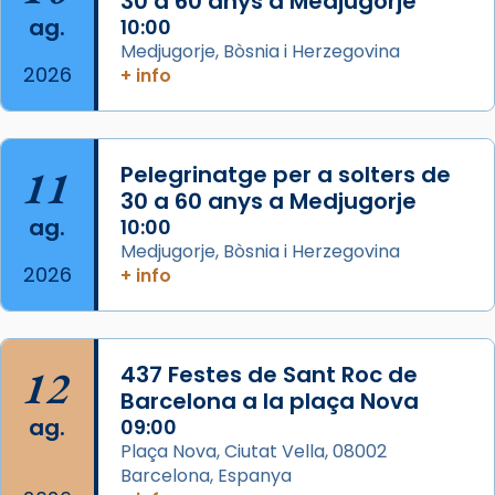
30 a 60 anys a Medjugorje
ag.
comitè organitzador de la visita apostòlica
10:00
Medjugorje, Bòsnia i Herzegovina
del Sant Pare Lleó XIV a Barcelona, i als
2026
+ info
col·laboradors, a la Catedral de Barcelona.
L’arquebisbe de Barcelona, el cardenal Joan
Josep Omella, ha presidit la missa i l’ha
11
Pelegrinatge per a solters de
concelebrat el bisbe auxiliar de Barcelona,
30 a 60 anys a Medjugorje
Mons. David Abadías.
ag.
10:00
📸 Dr. G. Simón
Medjugorje, Bòsnia i Herzegovina
2026
+ info
Photo
View on Facebook
·
Share
12
437 Festes de Sant Roc de
Arquebisbat de Barcelona
2 weeks ago
Barcelona a la plaça Nova
ag.
09:00
Memòria de les santes Juliana i
Plaça Nova, Ciutat Vella, 08002
Semproniana, verges i màrtirs.
Barcelona, Espanya