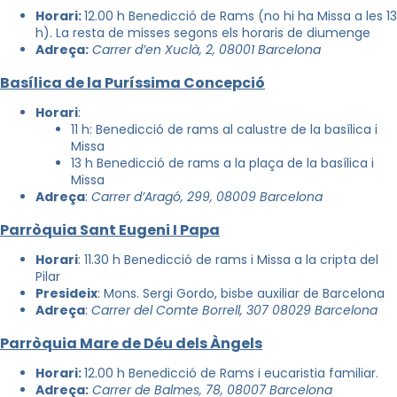
Horari:
12.00 h Benedicció de Rams (no hi ha Missa a les 13
h). La resta de misses segons els horaris de diumenge
Adreça:
Carrer d’en Xuclà, 2, 08001 Barcelona
Basílica de la Puríssima Concepció
Horari
:
11 h: Benedicció de rams al calustre de la basílica i
Missa
13 h Benedicció de rams a la plaça de la basílica i
Missa
Adreça
:
Carrer d’Aragó, 299, 08009 Barcelona
Parròquia Sant Eugeni I Papa
Horari
: 11.30 h Benedicció de rams i Missa a la cripta del
Pilar
Presideix
: Mons. Sergi Gordo, bisbe auxiliar de Barcelona
Adreça
:
Carrer del Comte Borrell, 307 08029 Barcelona
Parròquia Mare de Déu dels Àngels
Horari:
12.00 h Benedicció de Rams i eucaristia familiar.
Adreça:
Carrer de Balmes, 78, 08007 Barcelona