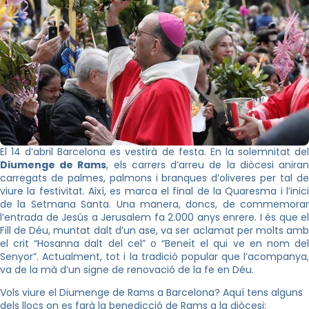
El 14 d’abril Barcelona es vestirà de festa. En la solemnitat del
Diumenge de Rams
, els carrers d’arreu de la diòcesi anira
carregats de palmes, palmons i branques d’oliveres per tal de
viure la festivitat. Així, es marca el final de la Quaresma i l’inici
de la Setmana Santa. Una manera, doncs, de commemorar
l’entrada de Jesús a Jerusalem fa 2.000 anys enrere. I és que el
Fill de Déu, muntat dalt d’un ase, va ser aclamat per molts amb
el crit “Hosanna dalt del cel” o “Beneït el qui ve en nom del
Senyor”. Actualment, tot i la tradició popular que l’acompanya,
va de la mà d’un signe de renovació de la fe en Déu.
Vols viure el Diumenge de Rams a Barcelona? Aquí tens alguns
dels llocs on es farà la benedicció de Rams a la diòcesi: