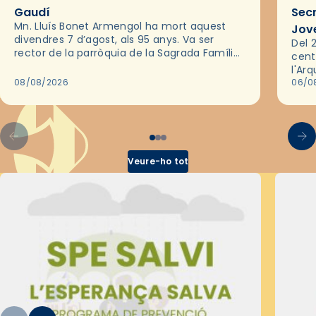
Gaudí
Sec
Mn. Lluís Bonet Armengol ha mort aquest
Jov
divendres 7 d’agost, als 95 anys. Va ser
Del 2
rector de la parròquia de la Sagrada Família
cent
de Barcelona durant 25 anys, entre 1993 i
l'Ar
2018,…
08/08/2026
les 
06/0
pel 
Veure-ho tot