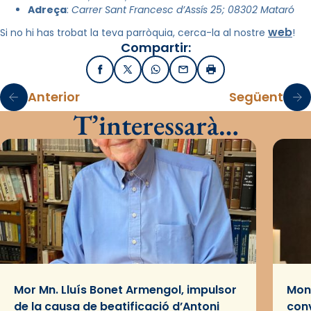
Adreça
:
Carrer Sant Francesc d’Assís 25; 08302 Mataró
web
Si no hi has trobat la teva parròquia, cerca-la al nostre
!
Compartir:
Facebook
X / Twitter
WhatsApp
Email
Imprimir
Anterior
Següent
T’interessarà…
Mor Mn. Lluís Bonet Armengol, impulsor
Mons
de la causa de beatificació d’Antoni
conv