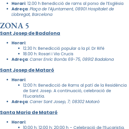
Horari
: 12.00 h Benedicció de rams al porxo de l’Església
Adreça
:
Plaça de l’Ajuntament, 08901 Hospitalet de
Llobregat, Barcelona
ZONA 5
Sant Josep de Badalona
Horari
:
12.30 h: Benedicció popular a la pl. Dr Rifé
18.00 h: Rosari i Via Crucis
Adreça
:
Carrer
Enric Borràs 69-75, 08912 Badalona
Sant Josep de Mataró
Horari
:
12:00
h:
Benedicció de Rams al patí de la Residència
de Sant Josep. A continuació, celebració de
l’Eucaristia.
Adreça
:
Carrer Sant Josep, 7; 08302 Mataró
Santa Maria de Mataró
Horari
:
10:00 h; 12:00
h; 20:00 h –
Celebració de l’Eucaristia.