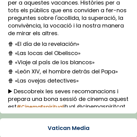
per a aquestes vacances. Històries per a
tots els públics que ens conviden a fer-nos
preguntes sobre l'acollida, la superació, la
convivència, la vocació i la nostra manera
de mirar els altres.
🍿 «El día de la revelación»
🍿 «Las locas del Obelisco»
🍿 «Viaje al país de los blancos»
🍿 «León XIV, el hombre detrás del Papa»
🍿 «Las ovejas detectives»
▶️ Descobreix les seves recomanacions i
prepara una bona sessió de cinema aquest
est
itual @cinemaspiritcat
#CinemaEspiritual
Imatge: Generada amb IA (OpenAI)
Video
Vatican Media
View on Facebook
·
Share