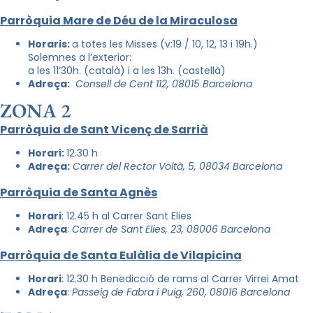
Parròquia Mare de Déu de la Miraculosa
Horaris:
a totes les Misses (v:19 / 10, 12, 13 i 19h.)
Solemnes a l’exterior:
a les 11’30h. (català) i a les 13h. (castellà)
Adreça:
Consell de Cent 112, 08015 Barcelona
ZONA 2
Parròquia de Sant Vicenç de Sarrià
Horari:
12.30 h
Adreça:
Carrer del Rector Voltà, 5, 08034 Barcelona
Parròquia de Santa Agnès
Horari
: 12.45 h al Carrer Sant Elies
Adreça
:
Carrer de Sant Elies, 23, 08006 Barcelona
Parròquia de Santa Eulàlia de Vilapicina
Horari
: 12.30 h Benedicció de rams al Carrer Virrei Amat
Adreça
:
Passeig de Fabra i Puig, 260, 08016 Barcelona