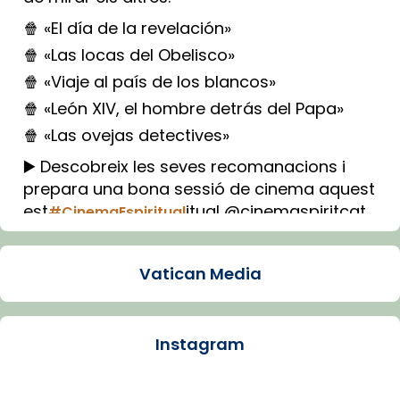
🍿 «El día de la revelación»
🍿 «Las locas del Obelisco»
🍿 «Viaje al país de los blancos»
🍿 «León XIV, el hombre detrás del Papa»
🍿 «Las ovejas detectives»
▶️ Descobreix les seves recomanacions i
prepara una bona sessió de cinema aquest
est
itual @cinemaspiritcat
#CinemaEspiritual
Imatge: Generada amb IA (OpenAI)
Video
Vatican Media
View on Facebook
·
Share
Instagram
Arquebisbat de Barcelona
1 week ago
La Carmina va patir depressió. Fa gairebé