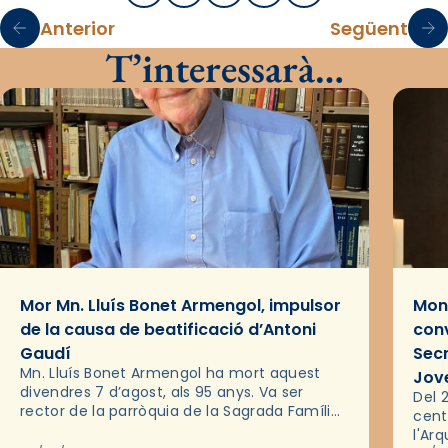
Anterior
Següent
T’interessarà…
Mor Mn. Lluís Bonet Armengol, impulsor
Mons
de la causa de beatificació d’Antoni
conv
Gaudí
Sec
Mn. Lluís Bonet Armengol ha mort aquest
Jov
divendres 7 d’agost, als 95 anys. Va ser
Del 2
rector de la parròquia de la Sagrada Família
cent
de Barcelona durant 25 anys, entre 1993 i
l'Ar