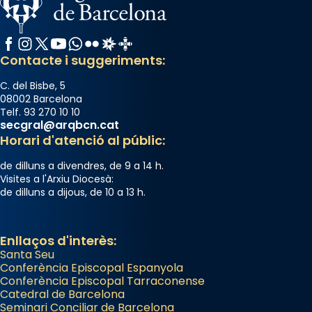
Josep Omella, ha presidit la missa i l’ha
concelebrat el bisbe auxiliar de Barcelona,
Facebook
Instagram
X / Twitter
YouTube
WhatsApp
Flickr
Radio Estel
Catalunya Cristiana
Mons. David Abadías.
Contacte i suggeriments:
📸 Dr. G. Simón
C. del Bisbe, 5
Photo
08002 Barcelona
Telf. 93 270 10 10
View on Facebook
·
Share
secgral@arqbcn.cat
Horari d'atenció al públic:
Arquebisbat de Barcelona
de dilluns a divendres, de 9 a 14 h.
2 weeks ago
Visites a l'Arxiu Diocesà:
de dilluns a dijous, de 10 a 13 h.
Memòria de les santes Juliana i
Semproniana, verges i màrtirs.
Acompanyant la història de sant Cugat, a
Enllaços d'interès:
Santa Seu
partir de l’Edat Mitjana sorgeix la tradició
Conferència Episcopal Espanyola
que les santes Juliana (“relatiu a Júlia”) i
Conferència Episcopal Tarraconense
Semproniana (“relatiu a Semprònia =
Catedral de Barcelona
eterna”) són deixebles seves. I l’any 1667, el
Seminari Conciliar de Barcelona