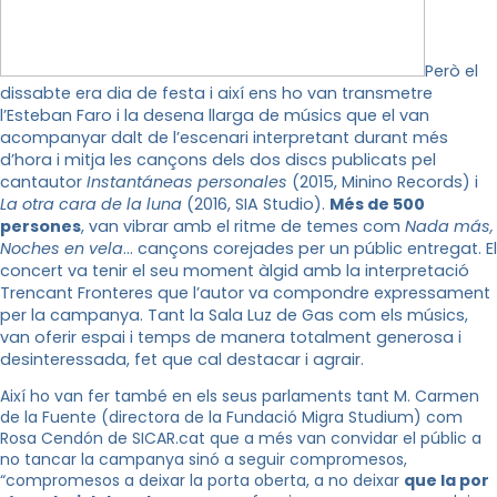
Però el
dissabte era dia de festa i així ens ho van transmetre
l’Esteban Faro i la desena llarga de músics que el van
acompanyar dalt de l’escenari interpretant durant més
d’hora i mitja les cançons dels dos discs publicats pel
cantautor
Instantáneas personales
(2015, Minino Records) i
La otra cara de la luna
(2016, SIA Studio).
Més de 500
persones
, van vibrar amb el ritme de temes com
Nada más,
Noches en vela
… cançons corejades per un públic entregat. El
concert va tenir el seu moment àlgid amb la interpretació
Trencant Fronteres que l’autor va compondre expressament
per la campanya. Tant la Sala Luz de Gas com els músics,
van oferir espai i temps de manera totalment generosa i
desinteressada, fet que cal destacar i agrair.
Així ho van fer també en els seus parlaments tant M. Carmen
de la Fuente (directora de la Fundació Migra Studium) com
Rosa Cendón de SICAR.cat que a més van convidar el públic a
no tancar la campanya sinó a seguir compromesos,
“compromesos a deixar la porta oberta, a no deixar
que la por