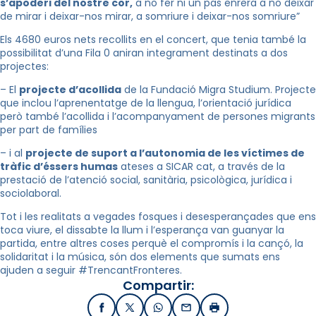
s’apoderi del nostre cor,
a no fer ni un pas enrera a no deixar
de mirar i deixar-nos mirar, a somriure i deixar-nos somriure”
Els 4680 euros nets recollits en el concert, que tenia també la
possibilitat d’una Fila 0 aniran integrament destinats a dos
projectes:
– El
projecte d’acollida
de la Fundació Migra Studium. Projecte
que inclou l’aprenentatge de la llengua, l’orientació jurídica
però també l’acollida i l’acompanyament de persones migrants
per part de famílies
– i al
projecte de suport a l’autonomia de les víctimes de
tràfic d’éssers humas
ateses a SICAR cat, a través de la
prestació de l’atenció social, sanitària, psicològica, jurídica i
sociolaboral.
Tot i les realitats a vegades fosques i desesperançades que ens
toca viure, el dissabte la llum i l’esperança van guanyar la
partida, entre altres coses perquè el compromís i la cançó, la
solidaritat i la música, són dos elements que sumats ens
ajuden a seguir #TrencantFronteres.
Compartir:
Facebook
X / Twitter
WhatsApp
Email
Imprimir