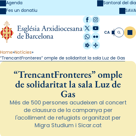
Agenda
Santoral del dia
SAVA
Fes un donatiu
Facebook
Instagram
X / Twitter
YouTube
CA
Me
Cerca
WhatsApp
Flickr
Radio Estel
Catalunya Cristi
Home
Notícies
“TrencantFronteres” omple de solidaritat la sala Luz de Gas
“TrencantFronteres” omple
de solidaritat la sala Luz de
Gas
Més de 500 persones acudeixen al concert
de clausura de la campanya per
l'acolliment de refugiats organitzat per
Migra Studium i Sicar.cat