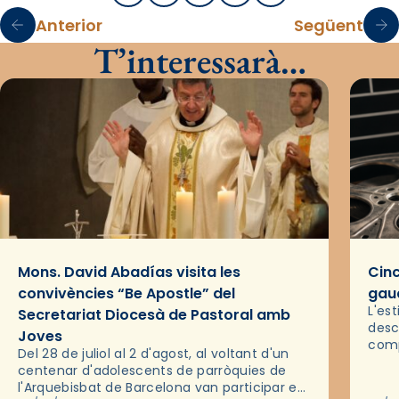
Anterior
Següent
T’interessarà…
Mons. David Abadías visita les
Cinc
convivències “Be Apostle” del
gaud
L'es
Secretariat Diocesà de Pastoral amb
desc
Joves
comp
Del 28 de juliol al 2 d'agost, al voltant d'un
deix
centenar d'adolescents de parròquies de
trav
l'Arquebisbat de Barcelona van participar en