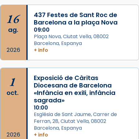
acompanyava més de prop Jesús.
16
437 Festes de Sant Roc de
Segons el llibre dels Fets (12,2) fou el primer
Barcelona a la plaça Nova
apòstol màrtir, decapitat a Jerusalem per
ag.
09:00
Herodes Agripa (vers l'any 44).
Plaça Nova, Ciutat Vella, 08002
Patró de Galícia, després de les invasions
Barcelona, Espanya
2026
+ info
musulmanes fou venerat com a patró dels
Regnes castellans i més tard de tota
Espanya.
El seu sepulcre a Compostela fou un gran
1
Exposició de Càritas
centre de peregrinacions medievals de tot
Diocesana de Barcelona
oct.
«Infància en exili, infància
el món cristià, després de Roma i terra
sagrada»
Santa.
10:00
«A Raïms de Sant Jaume, raïms aigualits;
Església de Sant Jaume, Carrer de
raïms de setembre te'n llepes els dits»,
Ferran, 28, Ciutat Vella, 08002
segons una dita popular.
Barcelona, Espanya
2026
+ info
Photo