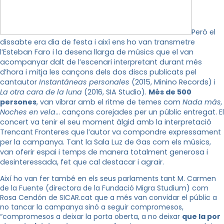
Però el
dissabte era dia de festa i així ens ho van transmetre
l’Esteban Faro i la desena llarga de músics que el van
acompanyar dalt de l’escenari interpretant durant més
d’hora i mitja les cançons dels dos discs publicats pel
cantautor
Instantáneas personales
(2015, Minino Records) i
La otra cara de la luna
(2016, SIA Studio).
Més de 500
persones
, van vibrar amb el ritme de temes com
Nada más,
Noches en vela
… cançons corejades per un públic entregat. El
concert va tenir el seu moment àlgid amb la interpretació
Trencant Fronteres que l’autor va compondre expressament
per la campanya. Tant la Sala Luz de Gas com els músics,
van oferir espai i temps de manera totalment generosa i
desinteressada, fet que cal destacar i agrair.
Així ho van fer també en els seus parlaments tant M. Carmen
de la Fuente (directora de la Fundació Migra Studium) com
Rosa Cendón de SICAR.cat que a més van convidar el públic a
no tancar la campanya sinó a seguir compromesos,
“compromesos a deixar la porta oberta, a no deixar
que la por