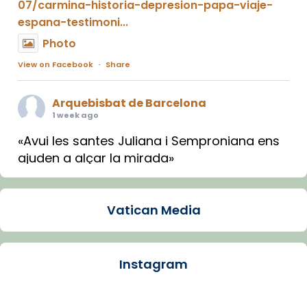
07/carmina-historia-depresion-papa-viaje-
espana-testimoni...
Photo
View on Facebook
·
Share
Arquebisbat de Barcelona
1 week ago
«Avui les santes Juliana i Semproniana ens
ajuden a alçar la mirada»
Mons. Sergi Gordo, bisbe de Tortosa, ha
presidit aquest 27 de juliol la missa de Les
Vatican Media
Santes de Mataró.
🔗
tinyurl.com/cvu5jmbk
📸 J. Merino
Instagram
Photo