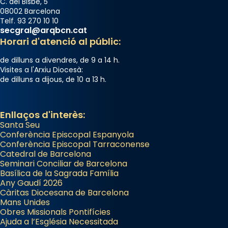
C. del Bisbe, 5
08002 Barcelona
Telf. 93 270 10 10
secgral@arqbcn.cat
Horari d'atenció al públic:
de dilluns a divendres, de 9 a 14 h.
Visites a l'Arxiu Diocesà:
de dilluns a dijous, de 10 a 13 h.
Enllaços d'interès:
Santa Seu
Conferència Episcopal Espanyola
Conferència Episcopal Tarraconense
Catedral de Barcelona
Seminari Conciliar de Barcelona
Basílica de la Sagrada Família
Any Gaudí 2026
Càritas Diocesana de Barcelona
Mans Unides
Obres Missionals Pontifícies
Ajuda a l’Església Necessitada