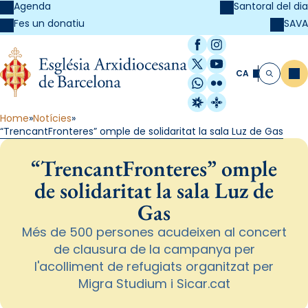
Agenda
Santoral del dia
SAVA
Fes un donatiu
Facebook
Instagram
X / Twitter
YouTube
CA
Me
Cerca
WhatsApp
Flickr
Radio Estel
Catalunya Cristi
Home
Notícies
“TrencantFronteres” omple de solidaritat la sala Luz de Gas
“TrencantFronteres” omple
de solidaritat la sala Luz de
Gas
Més de 500 persones acudeixen al concert
de clausura de la campanya per
l'acolliment de refugiats organitzat per
Migra Studium i Sicar.cat