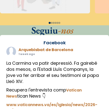
Seguiu
-nos
Facebook
Arquebisbat de Barcelona
1 week ago
La Carmina va patir depressió. Fa gairebé
dos mesos, a l'Estadi Lluís Companys, la
jove va fer arribar el seu testimoni al papa
Lleó XIV.
Recupera l'entrevista comp
Vatican
tican News 👇
News
www.vaticannews.va/es/iglesia/news/2026-