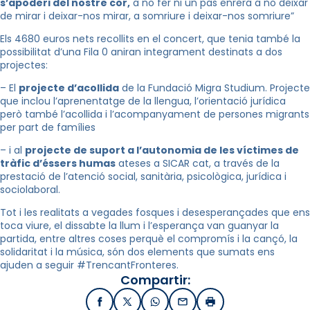
s’apoderi del nostre cor,
a no fer ni un pas enrera a no deixar
de mirar i deixar-nos mirar, a somriure i deixar-nos somriure”
Els 4680 euros nets recollits en el concert, que tenia també la
possibilitat d’una Fila 0 aniran integrament destinats a dos
projectes:
– El
projecte d’acollida
de la Fundació Migra Studium. Projecte
que inclou l’aprenentatge de la llengua, l’orientació jurídica
però també l’acollida i l’acompanyament de persones migrants
per part de famílies
– i al
projecte de suport a l’autonomia de les víctimes de
tràfic d’éssers humas
ateses a SICAR cat, a través de la
prestació de l’atenció social, sanitària, psicològica, jurídica i
sociolaboral.
Tot i les realitats a vegades fosques i desesperançades que ens
toca viure, el dissabte la llum i l’esperança van guanyar la
partida, entre altres coses perquè el compromís i la cançó, la
solidaritat i la música, són dos elements que sumats ens
ajuden a seguir #TrencantFronteres.
Compartir:
Facebook
X / Twitter
WhatsApp
Email
Imprimir