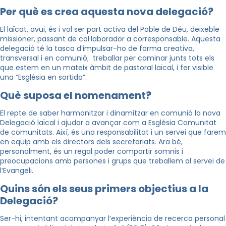
Per
què es crea aquesta nova delegació?
El laïcat, avui, és i vol ser part activa del Poble de Déu, deixeble
missioner, passant de col·laborador a corresponsable. Aquesta
delegació té la tasca d’impulsar-ho de forma creativa,
transversal i en comunió; treballar per caminar junts tots els
que estem en un mateix àmbit de pastoral laïcal, i fer visible
una “Església en sortida”.
Què suposa el nomenament?
El repte de saber harmonitzar i dinamitzar en comunió la nova
Delegació laïcal i ajudar a avançar com a Església Comunitat
de comunitats. Així, és una responsabilitat i un servei que farem
en equip amb els directors dels secretariats. Ara bé,
personalment, és un regal poder compartir somnis i
preocupacions amb persones i grups que treballem al servei de
l’Evangeli.
Quins són els seus primers objectius a la
Delegació?
Ser-hi, intentant acompanyar l’experiència de recerca personal