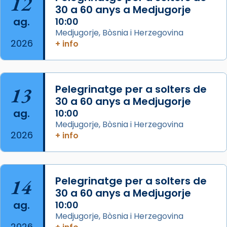
12
Santes a Mataró»🥵.
30 a 60 anys a Medjugorje
ag.
10:00
Photo
Medjugorje, Bòsnia i Herzegovina
View on Facebook
·
Share
2026
+ info
Arquebisbat de Barcelona
2 weeks ago
13
Pelegrinatge per a solters de
Jaume, fill de Zebedeu, és juntament amb el
30 a 60 anys a Medjugorje
seu germà Joan i Pere un dels que
ag.
10:00
acompanyava més de prop Jesús.
Medjugorje, Bòsnia i Herzegovina
2026
+ info
Segons el llibre dels Fets (12,2) fou el primer
apòstol màrtir, decapitat a Jerusalem per
Herodes Agripa (vers l'any 44).
Patró de Galícia, després de les invasions
14
Pelegrinatge per a solters de
musulmanes fou venerat com a patró dels
30 a 60 anys a Medjugorje
ag.
Regnes castellans i més tard de tota
10:00
Medjugorje, Bòsnia i Herzegovina
Espanya.
2026