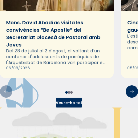
Mons. David Abadías visita les
Cinc
convivències “Be Apostle” del
gaud
L'es
Secretariat Diocesà de Pastoral amb
desc
Joves
comp
Del 28 de juliol al 2 d'agost, al voltant d'un
deix
centenar d'adolescents de parròquies de
trav
l'Arquebisbat de Barcelona van participar en
les convivències Be Apostle, organitzades
06/08/2026
05/0
pel Secretariat Diocesà de Pastoral amb…
Veure-ho tot