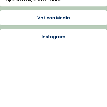
Mons. Sergi Gordo, bisbe de Tortosa, ha
presidit aquest 27 de juliol la missa de Les
Vatican Media
Santes de Mataró.
🔗
tinyurl.com/cvu5jmbk
📸 J. Merino
Instagram
Photo
View on Facebook
·
Share
Arquebisbat de Barcelona
is at Catedral
de Barcelona.
1 week ago
Aquest dilluns, 27 de juliol, ha tingut lloc la
missa d’acció de gràcies en agraïment al
comitè organitzador de la visita apostòlica
del Sant Pare Lleó XIV a Barcelona, i als
col·laboradors, a la Catedral de Barcelona.