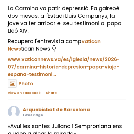
La Carmina va patir depressió. Fa gairebé
dos mesos, a l'Estadi Lluís Companys, la
jove va fer arribar el seu testimoni al papa
Lleó XIV.
Recupera l'entrevista comp
Vatican
tican News 👇
News
www.vaticannews.va/es/iglesia/news/2026-
07/carmina-historia-depresion-papa-viaje-
espana-testimoni...
Photo
View on Facebook
·
Share
Arquebisbat de Barcelona
1 week ago
«Avui les santes Juliana i Semproniana ens
ajuden a alçar la mirada»