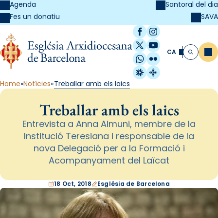
Agenda
Santoral del dia
SAVA
Fes un donatiu
Facebook
Instagram
X / Twitter
YouTube
CA
Me
Cerca
WhatsApp
Flickr
Radio Estel
Catalunya Cristi
Home
Notícies
Treballar amb els laics
Treballar amb els laics
Entrevista a Anna Almuni, membre de la
Institució Teresiana i responsable de la
nova Delegació per a la Formació i
Acompanyament del Laïcat
18 Oct, 2018
Església de Barcelona