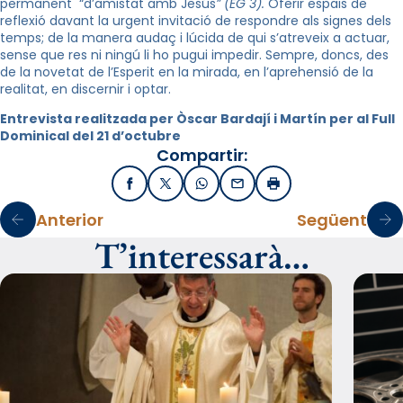
permanent “d’amistat amb Jesús
” (EG 3)
.
Oferir espais de
reflexió davant la urgent invitació de respondre als signes dels
temps; de la manera audaç i lúcida de qui s’atreveix a actuar,
sense que res ni ningú li ho pugui impedir. Sempre, doncs, des
de la novetat de l’Esperit en la mirada, en l’aprehensió de la
realitat, en discernir i optar.
Entrevista realitzada per Òscar Bardají i Martín per al Full
Dominical del 21 d’octubre
Compartir:
Facebook
X / Twitter
WhatsApp
Email
Imprimir
Anterior
Següent
T’interessarà…